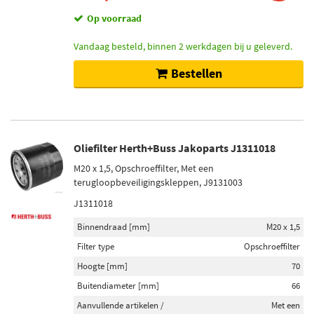
Toon meer
Op voorraad
Laadstroom [A]
Vandaag besteld, binnen 2 werkdagen bij u geleverd.
90 (37)
Bestellen
80 (36)
70 (35)
100 (32)
150 (26)
Oliefilter Herth+Buss Jakoparts J1311018
Toon meer
M20 x 1,5, Opschroeffilter, Met een
terugloopbeveiligingskleppen, J9131003
Schokdempertype
J1311018
Gasdruk (565)
Binnendraad [mm]
M20 x 1,5
Oliedruk (21)
Filter type
Opschroeffilter
Hoogte [mm]
70
Startmotor vermogen (kw)
Buitendiameter [mm]
66
1,2 (32)
Aanvullende artikelen /
Met een
1,4 (32)