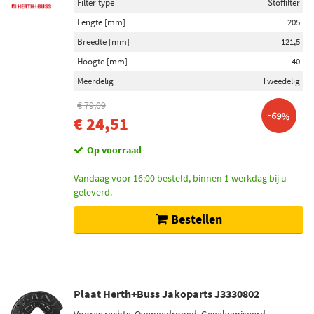
Filter type
Stoffilter
Lengte [mm]
205
Breedte [mm]
121,5
Hoogte [mm]
40
Meerdelig
Tweedelig
€ 79,09
-69%
€ 24,51
Op voorraad
Vandaag voor 16:00 besteld, binnen 1 werkdag bij u
geleverd.
Bestellen
Plaat Herth+Buss Jakoparts J3330802