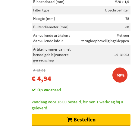
Draagarm (867)
Binnendraad [mm]
M20 x 1,5
Remschijven (831)
Filter type
Opschroeffilter
Handremkabel (806)
Hoogte [mm]
78
Toon meer
Buitendiameter [mm]
80
Aanvullende artikelen /
Met een
Aanvullende info 2
terugloopbeveiligingskleppen
Spanning (Volt)
14 (277)
Artikelnummer van het
benodigde bijzondere
J9131003
12 (221)
gereedschap
24 (2)
€ 15,91
-69%
€ 4,94
Inbouwplaats
Op voorraad
Vooras (1179)
Achteras (997)
Vandaag voor 16:00 besteld, binnen 1 werkdag bij u
Vooras links (962)
geleverd.
Vooras rechts (920)
Bestellen
Vooras links en rechts (864)
Toon meer