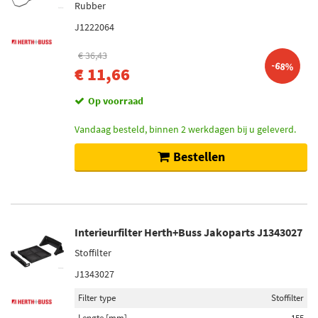
Rubber
J1222064
€ 36,43
-68%
€ 11,66
Op voorraad
Vandaag besteld, binnen 2 werkdagen bij u geleverd.
Bestellen
Interieurfilter Herth+Buss Jakoparts J1343027
Stoffilter
J1343027
Filter type
Stoffilter
Lengte [mm]
155