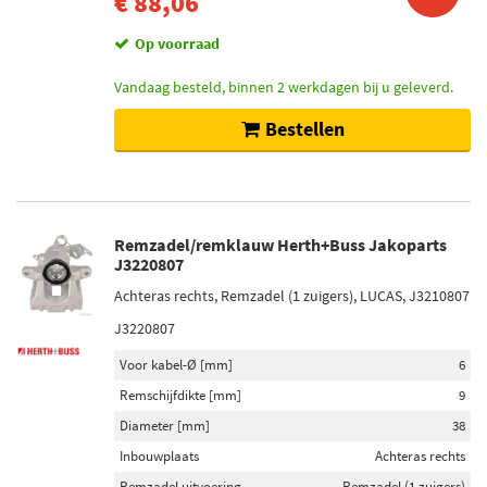
€ 88,06
Op voorraad
Vandaag besteld, binnen 2 werkdagen bij u geleverd.
Bestellen
Remzadel/remklauw Herth+Buss Jakoparts
J3220807
Achteras rechts, Remzadel (1 zuigers), LUCAS, J3210807
J3220807
Voor kabel-Ø [mm]
6
Remschijfdikte [mm]
9
Diameter [mm]
38
Inbouwplaats
Achteras rechts
Remzadel uitvoering
Remzadel (1 zuigers)