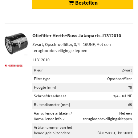
24 (54)
Bestellen
Toon meer
Schokdemper bevestigingstype
Pen bovenaan (501)
Oliefilter Herth+Buss Jakoparts J1312010
Oog onderaan (210)
Zwart, Opschroeffilter, 3/4 - 16UNF, Met een
Oog bovenaan (85)
terugloopbeveiligingskleppen
Vork onderaan (7)
J1312010
Klem onderaan (7)
Kleur
Zwart
Toon meer
Filter type
Opschroeffilter
Hoogte [mm]
75
Buitendiameter [mm]
Schroefdraadmaat
3/4 - 16UNF
280 (50)
Buitendiameter [mm]
65
300 (34)
Aanvullende artikelen /
Met een
260 (30)
Aanvullende info 2
terugloopbeveiligingskleppen
320 (27)
Artikelnummer van het
benodigde bijzondere
BU0750051, J9131003
302 (25)