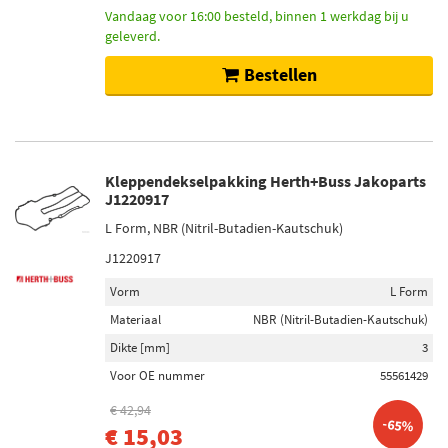
Stabilisatorstang (1)
Vandaag voor 16:00 besteld, binnen 1 werkdag bij u
geleverd.
Filter type
Bestellen
Filter insert (808)
Stoffilter (235)
Opschroeffilter (145)
Pijpfilter (131)
Kleppendekselpakking Herth+Buss Jakoparts
J1220917
Carbon filter (94)
L Form, NBR (Nitril-Butadien-Kautschuk)
Toon meer
J1220917
Lambdasonde
Vorm
L Form
Verwarmd (237)
Materiaal
NBR (Nitril-Butadien-Kautschuk)
Schroefdraad vooraf ingevet (10)
Dikte [mm]
3
Onverwarmd (7)
Voor OE nummer
55561429
Regelsonde (4)
€ 42,94
Breedband-lambdasonde (3)
-65%
€ 15,03