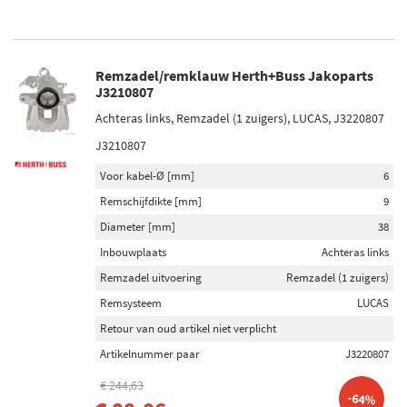
Remzadel/remklauw Herth+Buss Jakoparts
J3210807
Achteras links, Remzadel (1 zuigers), LUCAS, J3220807
J3210807
Voor kabel-Ø [mm]
6
Remschijfdikte [mm]
9
Diameter [mm]
38
Inbouwplaats
Achteras links
Remzadel uitvoering
Remzadel (1 zuigers)
Remsysteem
LUCAS
Retour van oud artikel niet verplicht
Artikelnummer paar
J3220807
€ 244,63
-64%