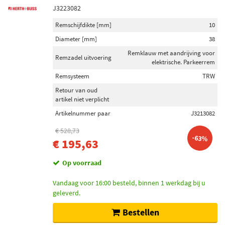
J3223082
Remschijfdikte [mm]
10
Diameter [mm]
38
Remklauw met aandrijving voor
Remzadel uitvoering
elektrische. Parkeerrem
Remsysteem
TRW
Retour van oud
artikel niet verplicht
Artikelnummer paar
J3213082
€ 528,73
-63%
€ 195,63
Op voorraad
Vandaag voor 16:00 besteld, binnen 1 werkdag bij u
geleverd.
Bestellen