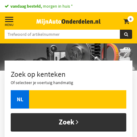
vandaag besteld,
morgen in huis *
0
Zoek op kenteken
Of selecteer je voertuig handmatig
NL
Zoek