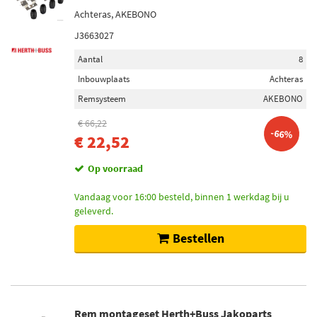
Achteras, AKEBONO
J3663027
Aantal
8
Inbouwplaats
Achteras
Remsysteem
AKEBONO
€ 66,22
-66%
€ 22,52
Op voorraad
Vandaag voor 16:00 besteld, binnen 1 werkdag bij u
geleverd.
Bestellen
Rem montageset Herth+Buss Jakoparts