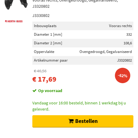
Vooras rechts, Ovengedroogd, Gegalvaniseerd,
J3320802
J3330802
Inbouwplaats
Vooras rechts
Diameter 1 [mm]
332
Diameter 2 [mm]
108,6
Oppervlakte
Ovengedroogd, Gegalvaniseerd
Artikelnummer paar
J3320802
€ 46,56
-62%
€ 17,69
Op voorraad
Vandaag voor 16:00 besteld, binnen 1 werkdag bij u
geleverd.
Bestellen