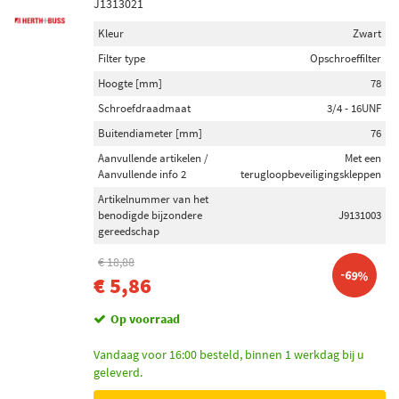
J1313021
3 (2)
5 (1)
Kleur
Zwart
8 (1)
Filter type
Opschroeffilter
Hoogte [mm]
78
Schokdemper inbouwtype
Schroefdraadmaat
3/4 - 16UNF
Veerpoot (344)
Buitendiameter [mm]
76
Telescoop-schokdemper (210)
Aanvullende artikelen /
Met een
Aanvullende info 2
terugloopbeveiligingskleppen
Demper met aanslagveer (62)
Artikelnummer van het
Veerdragende schokdemper (21)
benodigde bijzondere
J9131003
Veerpootresorptie (2)
gereedschap
€ 18,88
-69%
Remschijfdikte [mm]
€ 5,86
10 (113)
Op voorraad
28 (110)
22 (75)
Vandaag voor 16:00 besteld, binnen 1 werkdag bij u
geleverd.
25 (58)