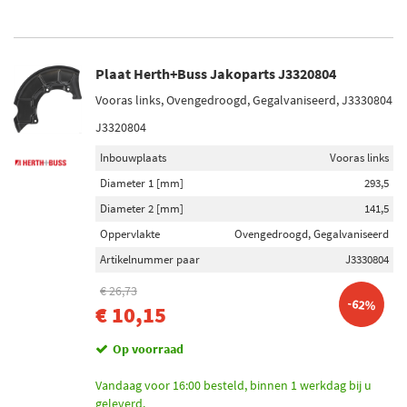
Plaat Herth+Buss Jakoparts J3320804
Vooras links, Ovengedroogd, Gegalvaniseerd, J3330804
J3320804
Inbouwplaats
Vooras links
Diameter 1 [mm]
293,5
Diameter 2 [mm]
141,5
Oppervlakte
Ovengedroogd, Gegalvaniseerd
Artikelnummer paar
J3330804
€ 26,73
-62%
€ 10,15
Op voorraad
Vandaag voor 16:00 besteld, binnen 1 werkdag bij u
geleverd.