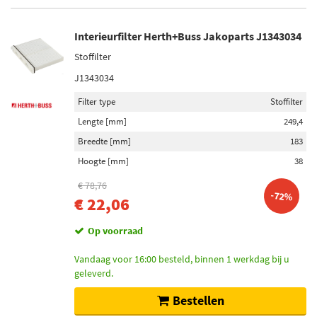
Interieurfilter Herth+Buss Jakoparts J1343034
Stoffilter
J1343034
Filter type
Stoffilter
Lengte [mm]
249,4
Breedte [mm]
183
Hoogte [mm]
38
€ 78,76
-72%
€ 22,06
Op voorraad
Vandaag voor 16:00 besteld, binnen 1 werkdag bij u
geleverd.
Bestellen