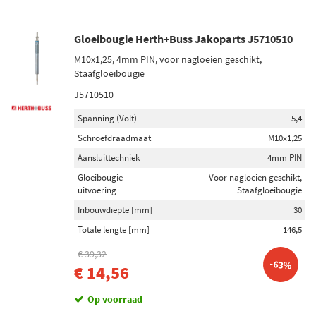
Lengte [mm]
Gloeibougie Herth+Buss Jakoparts J5710510
1165 (1)
M10x1,25, 4mm PIN, voor nagloeien geschikt,
1310 (1)
Staafgloeibougie
1535 (1)
J5710510
1570 (1)
Spanning (Volt)
5,4
1733 (1)
Schroefdraadmaat
M10x1,25
Toon meer
Aansluittechniek
4mm PIN
Gloeibougie
Voor nagloeien geschikt,
Draagarmtype
uitvoering
Staafgloeibougie
Driehoeksdraagarm (838)
Inbouwdiepte [mm]
30
Enkelvoudigedraagarm (29)
Totale lengte [mm]
146,5
€ 39,32
-63%
Stang / steunbalk
€ 14,56
Koppelstang (615)
Op voorraad
Duwstang (5)