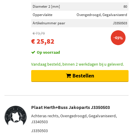
Diameter 2 [mm]
80
Oppervlakte
Ovengedroogd, Gegalvaniseerd
Artikelnummer paar
J3350503
€ 73,79
-65%
€ 25,82
Op voorraad
Vandaag besteld, binnen 2 werkdagen bij u geleverd.
Bestellen
Plaat Herth+Buss Jakoparts J3350503
Achteras rechts, Ovengedroogd, Gegalvaniseerd,
J3340503
J3350503