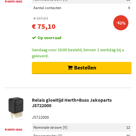
Aantal contacten
9
€ 197,63
-62%
€ 75,10
Op voorraad
Vandaag voor 16:00 besteld, binnen 1 werkdag bij u
geleverd.
Bestellen
Relais gloeitijd Herth+Buss Jakoparts
J5722000
J5722000
Nominale stroom [V]
12
Stroomsterkte [A]
30