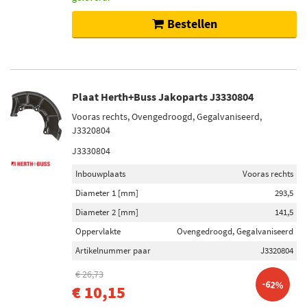
Bestellen
Plaat Herth+Buss Jakoparts J3330804
Vooras rechts, Ovengedroogd, Gegalvaniseerd,
J3320804
J3330804
Inbouwplaats
Vooras rechts
Diameter 1 [mm]
293,5
Diameter 2 [mm]
141,5
Oppervlakte
Ovengedroogd, Gegalvaniseerd
Artikelnummer paar
J3320804
€ 26,73
-62%
€ 10,15