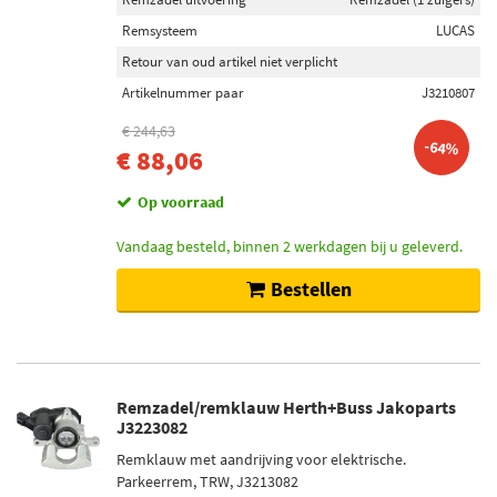
Remsysteem
LUCAS
Retour van oud artikel niet verplicht
Artikelnummer paar
J3210807
€ 244,63
-64%
€ 88,06
Op voorraad
Vandaag besteld, binnen 2 werkdagen bij u geleverd.
Bestellen
Remzadel/remklauw Herth+Buss Jakoparts
J3223082
Remklauw met aandrijving voor elektrische.
Parkeerrem, TRW, J3213082