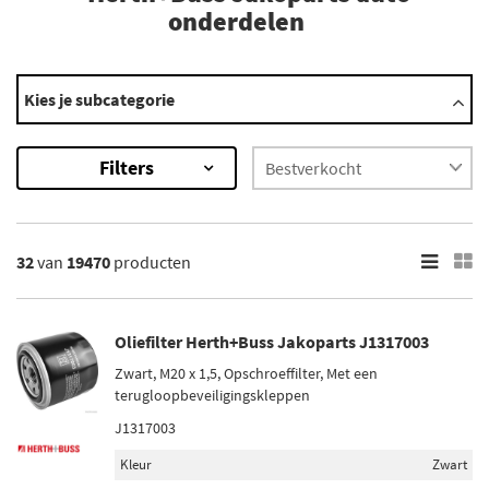
onderdelen
Categorieën
Kies je subcategorie
ABS sensor
Aandrijfas
Filters
Aandrijfashoes
Autolamp
Automaatbak filter
Toon meer
32
van
19470
producten
×
19470
Resultaten
Oliefilter Herth+Buss Jakoparts J1317003
Zwart, M20 x 1,5, Opschroeffilter, Met een
×
terugloopbeveiligingskleppen
Categorieën
J1317003
Remslang (1055)
Remzadel/remklauw (944)
Kleur
Zwart