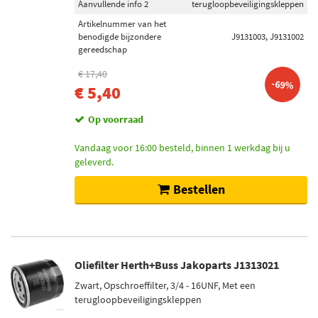
Aanvullende info 2
terugloopbeveiligingskleppen
1 (29)
Artikelnummer van het
2 (28)
benodigde bijzondere
J9131003, J9131002
gereedschap
0,8 (20)
€ 17,40
Toon meer
-69%
€ 5,40
Remschijftype
Op voorraad
Interne ventilatie (536)
Vandaag voor 16:00 besteld, binnen 1 werkdag bij u
Massief (257)
geleverd.
Buiten geventileerd (32)
Bestellen
Geventileerd (4)
Geperforeerd/interne ventilatie (2)
Toon meer
Oliefilter Herth+Buss Jakoparts J1313021
Ribbenaantal
Zwart, Opschroeffilter, 3/4 - 16UNF, Met een
6 (3)
terugloopbeveiligingskleppen
7 (3)