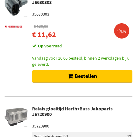
J5630303
J5630303
€ 129,03
-91%
€ 11,62
Op voorraad
Vandaag voor 16:00 besteld, binnen 2 werkdagen bij u
geleverd.
Bestellen
Relais gloeitijd Herth+Buss Jakoparts
J5720900
J5720900
Nominale stroom [V]
12