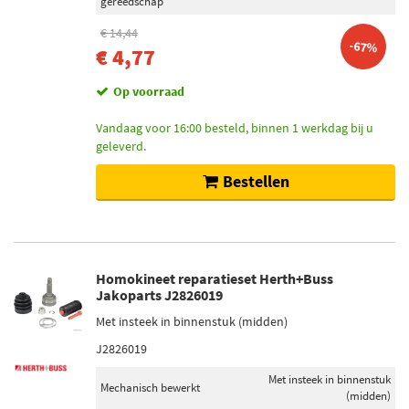
gereedschap
Toon meer
€ 14,44
-67%
€ 4,77
Voorraad
Niet op voorraad (17877)
Op voorraad
Op voorraad (1593)
Vandaag voor 16:00 besteld, binnen 1 werkdag bij u
geleverd.
Bestellen
Homokineet reparatieset Herth+Buss
Jakoparts J2826019
Met insteek in binnenstuk (midden)
J2826019
Met insteek in binnenstuk
Mechanisch bewerkt
(midden)