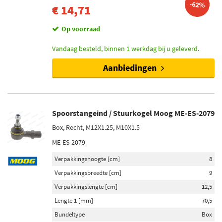
-62%
€ 14,71
Op voorraad
Vandaag besteld, binnen 1 werkdag bij u geleverd.
Aanbiedingen
Spoorstangeind / Stuurkogel Moog ME-ES-2079
Box, Recht, M12X1.25, M10X1.5
ME-ES-2079
Verpakkingshoogte [cm]
8
Verpakkingsbreedte [cm]
9
Verpakkingslengte [cm]
12,5
Lengte 1 [mm]
70,5
Bundeltype
Box