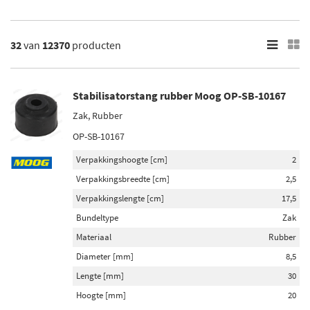
Brandstofpomp
Differentieel keerring
Toon meer
32
van
12370
producten
×
12370
Resultaten
Stabilisatorstang rubber Moog OP-SB-10167
Zak, Rubber
×
Categorieën
OP-SB-10167
Draagarm (2700)
Verpakkingshoogte [cm]
2
Spoorstangeind / Stuurkogel (1864)
Verpakkingsbreedte [cm]
2,5
Draagarm-/ reactiearm lager (1711)
Verpakkingslengte [cm]
17,5
Stabilisatorstang (1248)
Bundeltype
Zak
Wiellagerset (1213)
Materiaal
Rubber
Toon meer
Diameter [mm]
8,5
Lengte [mm]
30
Inbouwplaats
Hoogte [mm]
20
Vooras (766)