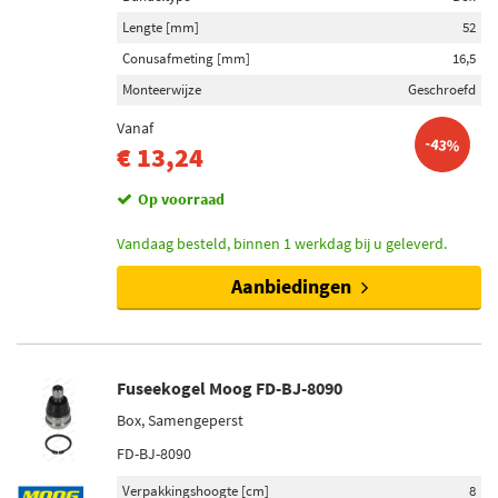
Lengte [mm]
52
Conusafmeting [mm]
16,5
Monteerwijze
Geschroefd
Vanaf
-43%
€ 13,24
Op voorraad
Vandaag besteld, binnen 1 werkdag bij u geleverd.
Aanbiedingen
Fuseekogel Moog FD-BJ-8090
Box, Samengeperst
FD-BJ-8090
Verpakkingshoogte [cm]
8