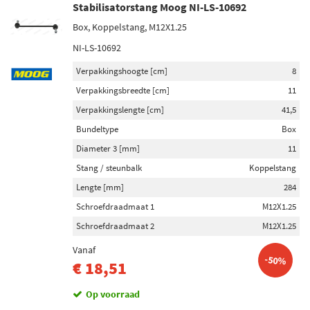
Stabilisatorstang Moog NI-LS-10692
Box, Koppelstang, M12X1.25
NI-LS-10692
Verpakkingshoogte [cm]
8
Verpakkingsbreedte [cm]
11
Verpakkingslengte [cm]
41,5
Bundeltype
Box
Diameter 3 [mm]
11
Stang / steunbalk
Koppelstang
Lengte [mm]
284
Schroefdraadmaat 1
M12X1.25
Schroefdraadmaat 2
M12X1.25
Vanaf
-50%
€ 18,51
Op voorraad