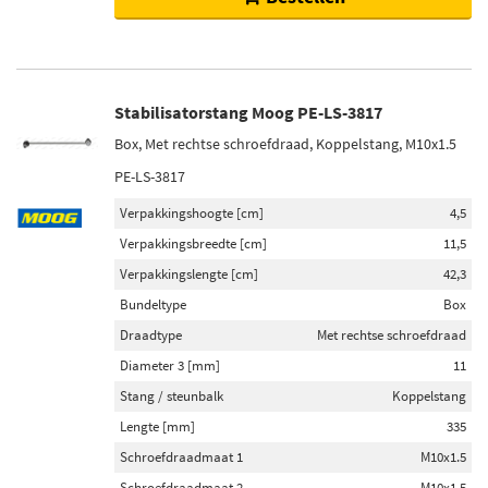
Stabilisatorstang Moog PE-LS-3817
Box, Met rechtse schroefdraad, Koppelstang, M10x1.5
PE-LS-3817
Verpakkingshoogte [cm]
4,5
Verpakkingsbreedte [cm]
11,5
Verpakkingslengte [cm]
42,3
Bundeltype
Box
Draadtype
Met rechtse schroefdraad
Diameter 3 [mm]
11
Stang / steunbalk
Koppelstang
Lengte [mm]
335
Schroefdraadmaat 1
M10x1.5
Schroefdraadmaat 2
M10x1.5