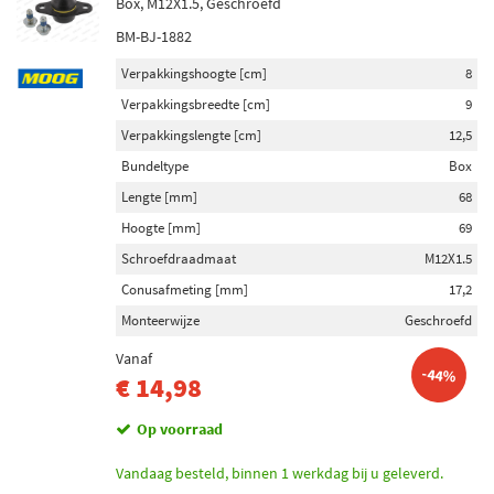
Box, M12X1.5, Geschroefd
BM-BJ-1882
Verpakkingshoogte [cm]
8
Verpakkingsbreedte [cm]
9
Verpakkingslengte [cm]
12,5
Bundeltype
Box
Lengte [mm]
68
Hoogte [mm]
69
Schroefdraadmaat
M12X1.5
Conusafmeting [mm]
17,2
Monteerwijze
Geschroefd
Vanaf
-44%
€ 14,98
Op voorraad
Vandaag besteld, binnen 1 werkdag bij u geleverd.