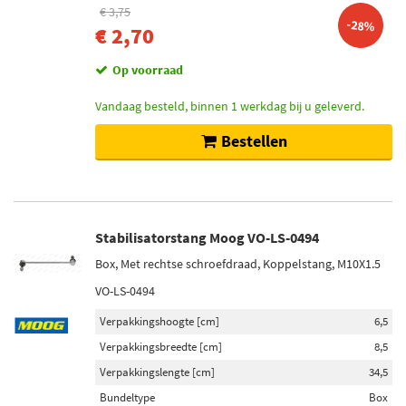
€ 3,75
Vooras rechts (673)
-28%
€ 2,70
Vooras links (664)
Onder (313)
Op voorraad
Buiten (187)
Vandaag besteld, binnen 1 werkdag bij u geleverd.
Toon meer
Bestellen
Draagarmtype
Driehoeksdraagarm (2361)
Enkelvoudigedraagarm (245)
Stabilisatorstang Moog VO-LS-0494
Schuingeplaatst stuur (64)
Driehoeksdraagarm (BW) (42)
Box, Met rechtse schroefdraad, Koppelstang, M10X1.5
Voor driehoeksdraagarm (11)
VO-LS-0494
Toon meer
Verpakkingshoogte [cm]
6,5
Verpakkingsbreedte [cm]
8,5
Stang / steunbalk
Verpakkingslengte [cm]
34,5
Koppelstang (1210)
Bundeltype
Box