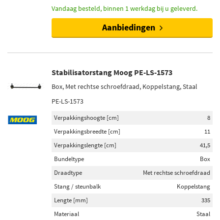
Vandaag besteld, binnen 1 werkdag bij u geleverd.
Aanbiedingen
Stabilisatorstang Moog PE-LS-1573
Box, Met rechtse schroefdraad, Koppelstang, Staal
PE-LS-1573
Verpakkingshoogte [cm]
8
Verpakkingsbreedte [cm]
11
Verpakkingslengte [cm]
41,5
Bundeltype
Box
Draadtype
Met rechtse schroefdraad
Stang / steunbalk
Koppelstang
Lengte [mm]
335
Materiaal
Staal