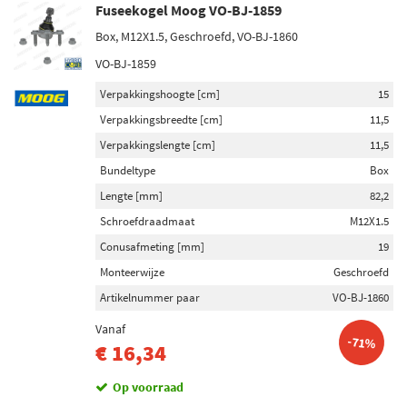
Fuseekogel Moog VO-BJ-1859
Box, M12X1.5, Geschroefd, VO-BJ-1860
VO-BJ-1859
Verpakkingshoogte [cm]
15
Verpakkingsbreedte [cm]
11,5
Verpakkingslengte [cm]
11,5
Bundeltype
Box
Lengte [mm]
82,2
Schroefdraadmaat
M12X1.5
Conusafmeting [mm]
19
Monteerwijze
Geschroefd
Artikelnummer paar
VO-BJ-1860
Vanaf
-71%
€ 16,34
Op voorraad