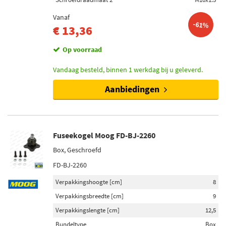
Vanaf
-61%
€ 13,36
Op voorraad
Vandaag besteld, binnen 1 werkdag bij u geleverd.
Aanbiedingen
Fuseekogel Moog FD-BJ-2260
Box, Geschroefd
FD-BJ-2260
Verpakkingshoogte [cm]
8
Verpakkingsbreedte [cm]
9
Verpakkingslengte [cm]
12,5
Bundeltype
Box