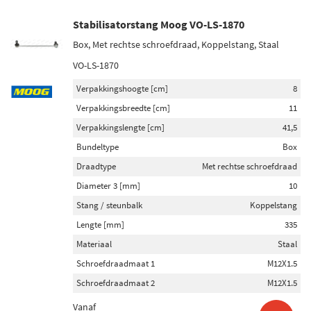
Stabilisatorstang Moog VO-LS-1870
Box, Met rechtse schroefdraad, Koppelstang, Staal
VO-LS-1870
Verpakkingshoogte [cm]
8
Verpakkingsbreedte [cm]
11
Verpakkingslengte [cm]
41,5
Bundeltype
Box
Draadtype
Met rechtse schroefdraad
Diameter 3 [mm]
10
Stang / steunbalk
Koppelstang
Lengte [mm]
335
Materiaal
Staal
Schroefdraadmaat 1
M12X1.5
Schroefdraadmaat 2
M12X1.5
Vanaf