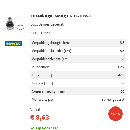
Fuseekogel Moog CI-BJ-10658
Box, Samengeperst
CI-BJ-10658
Verpakkingshoogte [cm]
6,5
Verpakkingsbreedte [cm]
8,5
Verpakkingslengte [cm]
13
Bundeltype
Box
Lengte [mm]
42,3
Hoogte [mm]
58
Conusafmeting [mm]
20
Monteerwijze
Samengeperst
Vanaf
-43%
€ 8,63
Op voorraad