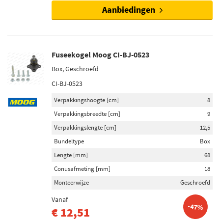
Aanbiedingen
Fuseekogel Moog CI-BJ-0523
Box, Geschroefd
CI-BJ-0523
Verpakkingshoogte [cm]
8
Verpakkingsbreedte [cm]
9
Verpakkingslengte [cm]
12,5
Bundeltype
Box
Lengte [mm]
68
Conusafmeting [mm]
18
Monteerwijze
Geschroefd
Vanaf
-47%
€ 12,51