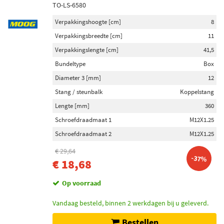
TO-LS-6580
Verpakkingshoogte [cm]
8
Verpakkingsbreedte [cm]
11
Verpakkingslengte [cm]
41,5
Bundeltype
Box
Diameter 3 [mm]
12
Stang / steunbalk
Koppelstang
Lengte [mm]
360
Schroefdraadmaat 1
M12X1.25
Schroefdraadmaat 2
M12X1.25
€ 29,64
-37%
€ 18,68
Op voorraad
Vandaag besteld, binnen 2 werkdagen bij u geleverd.
Bestellen