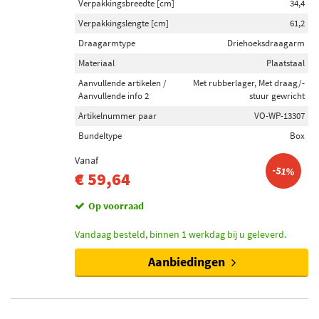
Verpakkingsbreedte [cm]
34,4
Verpakkingslengte [cm]
61,2
Draagarmtype
Driehoeksdraagarm
Materiaal
Plaatstaal
Aanvullende artikelen /
Met rubberlager, Met draag/-
Aanvullende info 2
stuur gewricht
Artikelnummer paar
VO-WP-13307
Bundeltype
Box
Vanaf
-51%
€ 59,64
Op voorraad
Vandaag besteld, binnen 1 werkdag bij u geleverd.
Aanbiedingen