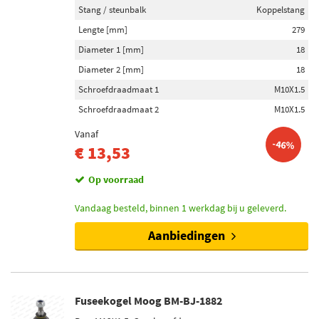
Stang / steunbalk
Koppelstang
Lengte [mm]
279
Diameter 1 [mm]
18
Diameter 2 [mm]
18
Schroefdraadmaat 1
M10X1.5
Schroefdraadmaat 2
M10X1.5
Vanaf
-46%
€ 13,53
Op voorraad
Vandaag besteld, binnen 1 werkdag bij u geleverd.
Aanbiedingen
Fuseekogel Moog BM-BJ-1882