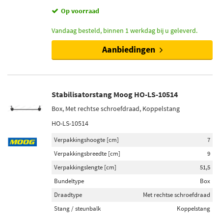
Op voorraad
Vandaag besteld, binnen 1 werkdag bij u geleverd.
Aanbiedingen
Stabilisatorstang Moog HO-LS-10514
Box, Met rechtse schroefdraad, Koppelstang
HO-LS-10514
Verpakkingshoogte [cm]
7
Verpakkingsbreedte [cm]
9
Verpakkingslengte [cm]
51,5
Bundeltype
Box
Draadtype
Met rechtse schroefdraad
Stang / steunbalk
Koppelstang