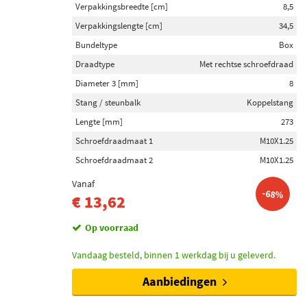
Verpakkingsbreedte [cm]
8,5
Verpakkingslengte [cm]
34,5
Bundeltype
Box
Draadtype
Met rechtse schroefdraad
Diameter 3 [mm]
8
Stang / steunbalk
Koppelstang
Lengte [mm]
273
Schroefdraadmaat 1
M10X1.25
Schroefdraadmaat 2
M10X1.25
Vanaf
-68%
€ 13,62
Op voorraad
Vandaag besteld, binnen 1 werkdag bij u geleverd.
Aanbiedingen