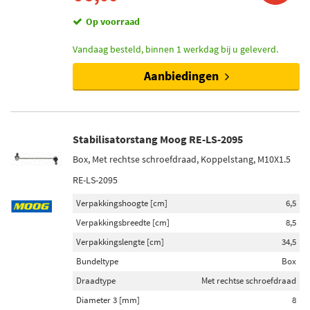
Op voorraad
Vandaag besteld, binnen 1 werkdag bij u geleverd.
Aanbiedingen
Stabilisatorstang Moog RE-LS-2095
Box, Met rechtse schroefdraad, Koppelstang, M10X1.5
RE-LS-2095
Verpakkingshoogte [cm]
6,5
Verpakkingsbreedte [cm]
8,5
Verpakkingslengte [cm]
34,5
Bundeltype
Box
Draadtype
Met rechtse schroefdraad
Diameter 3 [mm]
8