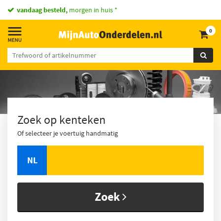
vandaag besteld,
morgen in huis *
0
Zoek op kenteken
Of selecteer je voertuig handmatig
NL
Zoek