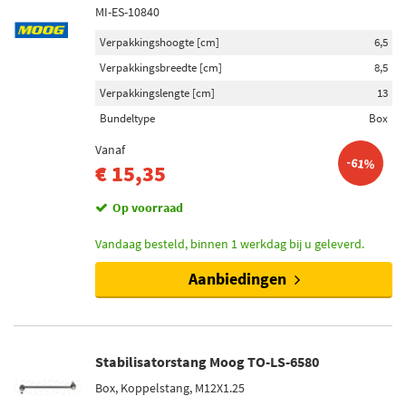
MI-ES-10840
Verpakkingshoogte [cm]
6,5
Verpakkingsbreedte [cm]
8,5
Verpakkingslengte [cm]
13
Bundeltype
Box
Vanaf
-61%
€ 15,35
Op voorraad
Vandaag besteld, binnen 1 werkdag bij u geleverd.
Aanbiedingen
Stabilisatorstang Moog TO-LS-6580
Box, Koppelstang, M12X1.25