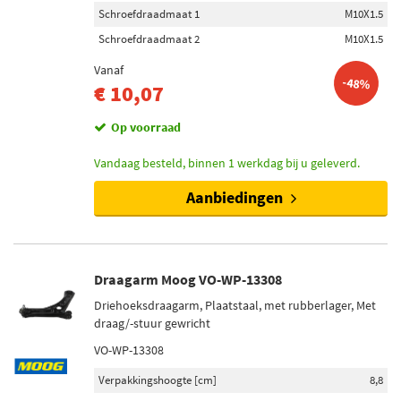
Schroefdraadmaat 1
M10X1.5
Schroefdraadmaat 2
M10X1.5
Vanaf
-48%
€ 10,07
Op voorraad
Vandaag besteld, binnen 1 werkdag bij u geleverd.
Aanbiedingen
Draagarm Moog VO-WP-13308
Driehoeksdraagarm, Plaatstaal, met rubberlager, Met
draag/-stuur gewricht
VO-WP-13308
Verpakkingshoogte [cm]
8,8