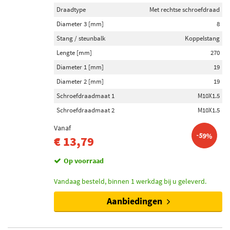
Duwstang (170)
Draadtype
Met rechtse schroefdraad
Stabilisatorstang (45)
Diameter 3 [mm]
8
Voor koppelstang (36)
Stang / steunbalk
Koppelstang
Voeringsstang (11)
Lengte [mm]
270
Toon meer
Diameter 1 [mm]
19
Diameter 2 [mm]
19
Voorraad
Schroefdraadmaat 1
M10X1.5
Niet op voorraad (6266)
Schroefdraadmaat 2
M10X1.5
Op voorraad (6104)
Vanaf
-59%
€ 13,79
Op voorraad
Vandaag besteld, binnen 1 werkdag bij u geleverd.
Aanbiedingen