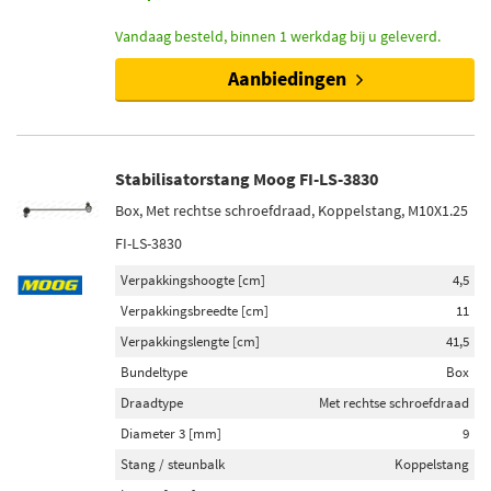
Vandaag besteld, binnen 1 werkdag bij u geleverd.
Aanbiedingen
Stabilisatorstang Moog FI-LS-3830
Box, Met rechtse schroefdraad, Koppelstang, M10X1.25
FI-LS-3830
Verpakkingshoogte [cm]
4,5
Verpakkingsbreedte [cm]
11
Verpakkingslengte [cm]
41,5
Bundeltype
Box
Draadtype
Met rechtse schroefdraad
Diameter 3 [mm]
9
Stang / steunbalk
Koppelstang