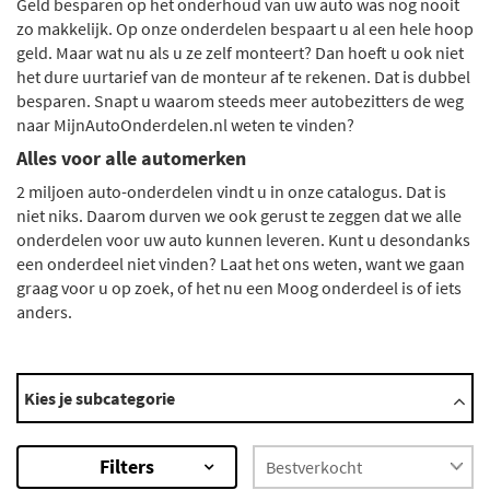
Geld besparen op het onderhoud van uw auto was nog nooit
zo makkelijk. Op onze onderdelen bespaart u al een hele hoop
geld. Maar wat nu als u ze zelf monteert? Dan hoeft u ook niet
het dure uurtarief van de monteur af te rekenen. Dat is dubbel
besparen. Snapt u waarom steeds meer autobezitters de weg
naar MijnAutoOnderdelen.nl weten te vinden?
Alles voor alle automerken
2 miljoen auto-onderdelen vindt u in onze catalogus. Dat is
niet niks. Daarom durven we ook gerust te zeggen dat we alle
onderdelen voor uw auto kunnen leveren. Kunt u desondanks
een onderdeel niet vinden? Laat het ons weten, want we gaan
graag voor u op zoek, of het nu een Moog onderdeel is of iets
anders.
Categorieën
Kies je subcategorie
Axiaal gewricht / spoorstang
Bladveer
Filters
Bouten en moeren