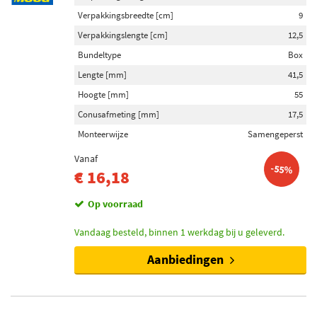
Verpakkingsbreedte [cm]
9
Verpakkingslengte [cm]
12,5
Bundeltype
Box
Lengte [mm]
41,5
Hoogte [mm]
55
Conusafmeting [mm]
17,5
Monteerwijze
Samengeperst
Vanaf
-55%
€ 16,18
Op voorraad
Vandaag besteld, binnen 1 werkdag bij u geleverd.
Aanbiedingen