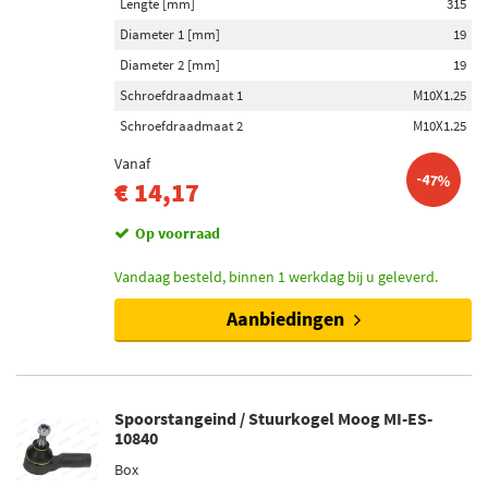
Lengte [mm]
315
Diameter 1 [mm]
19
Diameter 2 [mm]
19
Schroefdraadmaat 1
M10X1.25
Schroefdraadmaat 2
M10X1.25
Vanaf
-47%
€ 14,17
Op voorraad
Vandaag besteld, binnen 1 werkdag bij u geleverd.
Aanbiedingen
Spoorstangeind / Stuurkogel Moog MI-ES-
10840
Box