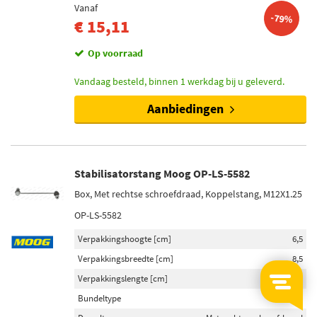
Vanaf
-79%
€ 15,11
Op voorraad
Vandaag besteld, binnen 1 werkdag bij u geleverd.
Aanbiedingen
Stabilisatorstang Moog OP-LS-5582
Box, Met rechtse schroefdraad, Koppelstang, M12X1.25
OP-LS-5582
Verpakkingshoogte [cm]
6,5
Verpakkingsbreedte [cm]
8,5
Verpakkingslengte [cm]
34,5
Bundeltype
Box