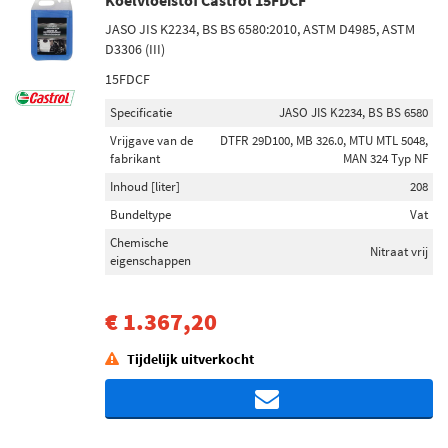
Koelvloeistof Castrol 15FDCF
JASO JIS K2234, BS BS 6580:2010, ASTM D4985, ASTM
D3306 (III)
15FDCF
Specificatie
JASO JIS K2234, BS BS 6580
Vrijgave van de
DTFR 29D100, MB 326.0, MTU MTL 5048,
fabrikant
MAN 324 Typ NF
Inhoud [liter]
208
Bundeltype
Vat
Chemische
Nitraat vrij
eigenschappen
€ 1.367,20
Tijdelijk uitverkocht