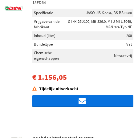
15ED64
Specificatie
JASO JIS K2234, BS BS 6580
Vrijgave van de
DTFR 29D100, MB 326.0, MTU MTL 5048,
fabrikant
MAN 324 Typ NF
Inhoud [liter]
208
Bundeltype
Vat
Chemische
Nitraat vrij
eigenschappen
€ 1.156,05
Tijdelijk uitverkocht