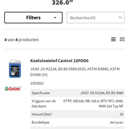
326.0"
Filters
4
Resultaten
4
van
4
producten
×
Inhoud [liter]
20 (2)
Koelvloeistof Castrol 15FDD0
208 (2)
JASO JIS K2234, BS BS 6580:2010, ASTM D4985, ASTM
D3306 (III)
Voorraad
15FDD0
Niet op voorraad (3)
Specificatie
JASO JIS K2234, BS BS 6580
Op voorraad (1)
Vrijgave van de
DTFR 29D100, MB 326.0, MTU MTL 5048,
fabrikant
MAN 324 Typ NF
Inhoud [liter]
20
Bundeltype
Jerrycan