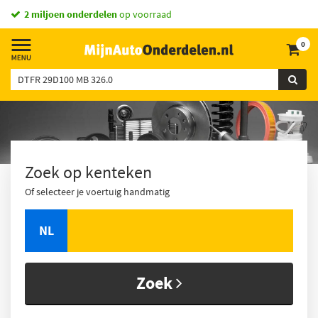
2 miljoen onderdelen
op voorraad
0
Zoek op kenteken
Of selecteer je voertuig handmatig
NL
Zoek