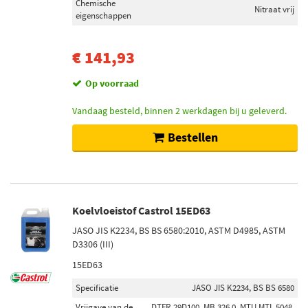
Chemische
Nitraat vrij
eigenschappen
€ 141,93
Op voorraad
Vandaag besteld, binnen 2 werkdagen bij u geleverd.
Bestellen
Koelvloeistof Castrol 15ED63
JASO JIS K2234, BS BS 6580:2010, ASTM D4985, ASTM
D3306 (III)
15ED63
Specificatie
JASO JIS K2234, BS BS 6580
Vrijgave van de
DTFR 29D100, MB 326.0, MTU MTL 5048,