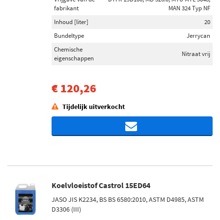
fabrikant
MAN 324 Typ NF
Inhoud [liter]
20
Bundeltype
Jerrycan
Chemische
Nitraat vrij
eigenschappen
€ 120,26
Tijdelijk uitverkocht
Koelvloeistof Castrol 15ED64
JASO JIS K2234, BS BS 6580:2010, ASTM D4985, ASTM
D3306 (III)