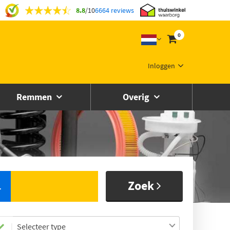
8.8
/
10
6664 reviews
0
Inloggen
Remmen
Overig
Zoek
L
Selecteer type