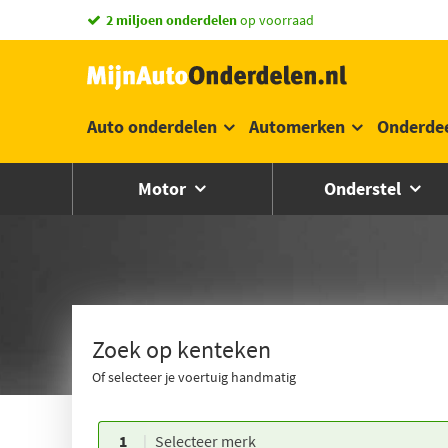
vandaag besteld,
morgen in huis *
Auto onderdelen
Automerken
Onderde
Motor
Onderstel
Zoek op kenteken
Of selecteer je voertuig handmatig
1
Selecteer merk