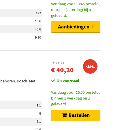
Vandaag voor 13:45 besteld,
morgen (zaterdag) bij u
123
geleverd.
16,6
Aanbiedingen
46,6
R90
€ 89,32
-55%
€ 40,20
Op voorraad
oebehoren, Bosch, Met
Vandaag voor 16:00 besteld,
binnen 1 werkdag bij u
geleverd.
1,1
8
Bestellen
8,1
12,5