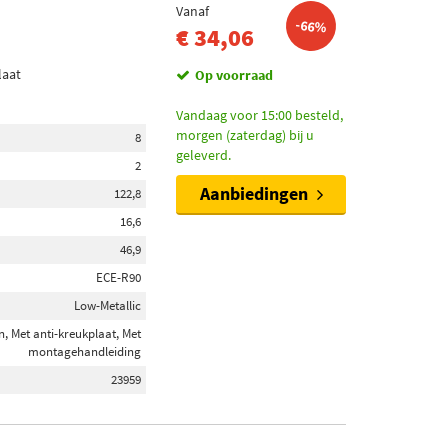
Vanaf
-66%
€ 34,06
laat
Op voorraad
Vandaag voor 15:00 besteld,
morgen (zaterdag) bij u
8
geleverd.
2
Aanbiedingen
122,8
16,6
46,9
ECE-R90
Low-Metallic
, Met anti-kreukplaat, Met
montagehandleiding
23959