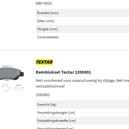
KBP-9024
Breedte [mm]
Dikte [mm]
Hoogte [mm]
Controleteken
Remblokset Textar 2395901
Niet voorbereid voor waarschuwing bij slijtage, Met t
remzadelschroef
2395901
Gewicht [kg]
Verpakkingshoogte [cm]
Verpakkingsbreedte [cm]
Verpakkingslengte [cm]