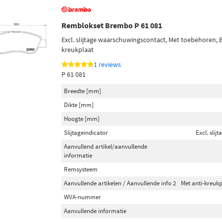
Remblokset Brembo P 61 081
Excl. slijtage waarschuwingscontact, Met toebehoren, B
kreukplaat
1 reviews
P 61 081
Breedte [mm]
Dikte [mm]
Hoogte [mm]
Slijtageindicator
Excl. sli
Aanvullend artikel/aanvullende
informatie
Remsysteem
Aanvullende artikelen / Aanvullende info 2
Met anti-kreuk
WVA-nummer
Aanvullende informatie