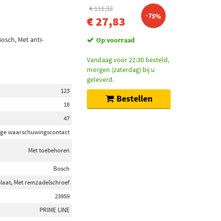
€ 111,32
-75%
€ 27,83
osch, Met anti-
Op voorraad
Vandaag voor 22:30 besteld,
morgen (zaterdag) bij u
geleverd.
123
Bestellen
18
47
jtage waarschuwingscontact
Met toebehoren
Bosch
plaat, Met remzadelschroef
23959
PRIME LINE