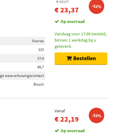
€ 48,67
-52%
€ 23,37
Op voorraad
Vandaag voor 17:00 besteld,
binnen 1 werkdag bij u
Vooras
geleverd.
123
Bestellen
17,4
46,7
jtage waarschuwingscontact
Bosch
Vanaf
-53%
€ 22,19
Op voorraad