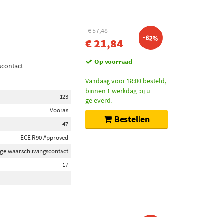
€ 57,48
-62%
€ 21,84
Op voorraad
scontact
Vandaag voor 18:00 besteld,
binnen 1 werkdag bij u
123
geleverd.
Vooras
Bestellen
47
ECE R90 Approved
jtage waarschuwingscontact
17