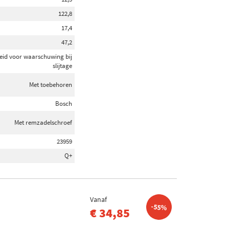
122,8
17,4
47,2
eid voor waarschuwing bij
slijtage
Met toebehoren
Bosch
Met remzadelschroef
23959
Q+
Vanaf
-55%
€ 34,85