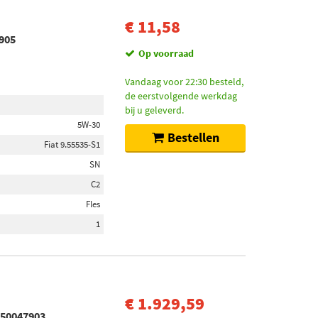
€ 11,58
7905
Op voorraad
Vandaag voor 22:30 besteld,
de eerstvolgende werkdag
bij u geleverd.
5W-30
Bestellen
Fiat 9.55535-S1
SN
C2
Fles
1
€ 1.929,59
 550047903