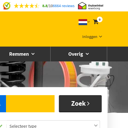
8.8
/
10
6664 reviews
0
Inloggen
Remmen
Overig
Zoek
L
Selecteer type