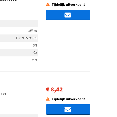
Tijdelijk uitverkocht
5W-30
Fiat 9.55535-S1
SN
C2
209
€ 8,42
4939
Tijdelijk uitverkocht