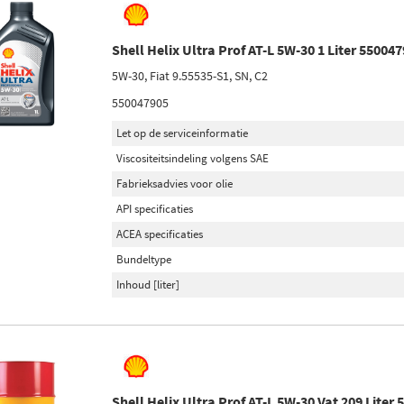
Shell Helix Ultra Prof AT-L 5W-30 1 Liter 55004
5W-30, Fiat 9.55535-S1, SN, C2
550047905
Let op de serviceinformatie
Viscositeitsindeling volgens SAE
Fabrieksadvies voor olie
API specificaties
ACEA specificaties
Bundeltype
Inhoud [liter]
Shell Helix Ultra Prof AT-L 5W-30 Vat 209 Liter