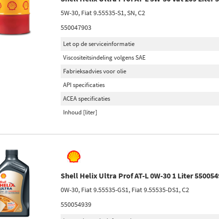
5W-30, Fiat 9.55535-S1, SN, C2
550047903
Let op de serviceinformatie
Viscositeitsindeling volgens SAE
Fabrieksadvies voor olie
API specificaties
ACEA specificaties
Inhoud [liter]
Shell Helix Ultra Prof AT-L 0W-30 1 Liter 55005
0W-30, Fiat 9.55535-GS1, Fiat 9.55535-DS1, C2
550054939