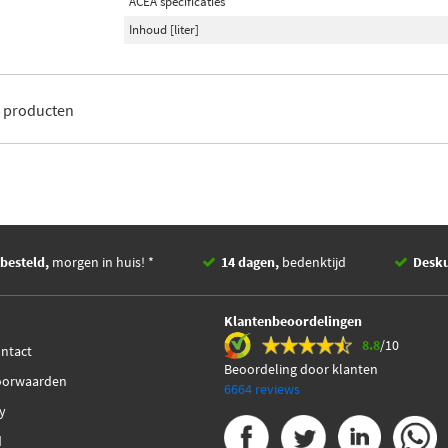
ACEA specificaties
Inhoud [liter]
4
producten
besteld,
morgen in huis! *
14 dagen,
bedenktijd
Desk
Klantenbeoordelingen
8.8
/10
ontact
Beoordeling door klanten
oorwaarden
6664 reviews
cy
d