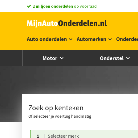
2 miljoen onderdelen
op voorraad
Auto onderdelen
Automerken
Onderde
Motor
Onderstel
Zoek op kenteken
Of selecteer je voertuig handmatig
1
Selecteer merk