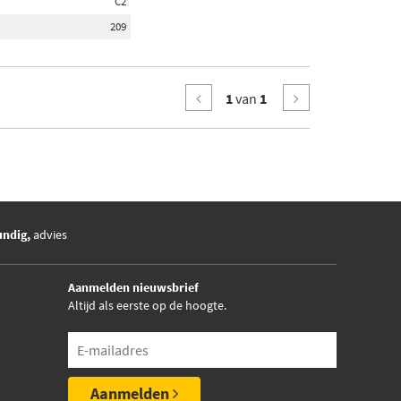
C2
209
1
van
1
undig,
advies
Aanmelden nieuwsbrief
Altijd als eerste op de hoogte.
Aanmelden