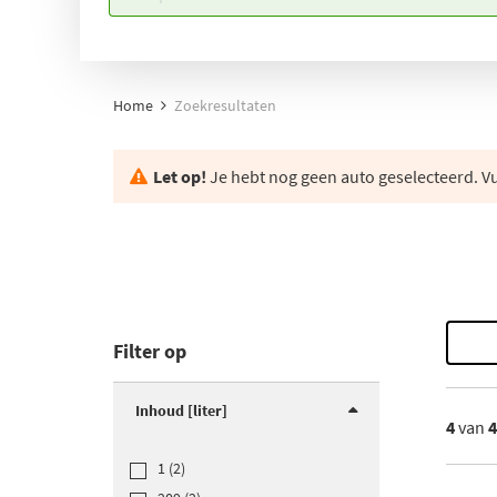
Home
Zoekresultaten
Let op!
Je hebt nog geen auto geselecteerd. Vul
Filter op
Inhoud [liter]
4
van
1 (2)