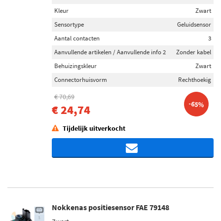
Kleur
Zwart
Sensortype
Geluidsensor
Aantal contacten
3
Aanvullende artikelen / Aanvullende info 2
Zonder kabel
Behuizingskleur
Zwart
Connectorhuisvorm
Rechthoekig
€ 70,69
-65%
€ 24,74
Tijdelijk uitverkocht
Nokkenas positiesensor FAE 79148