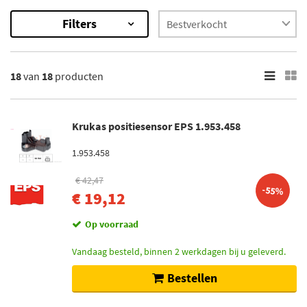
Filters
18
Resultaten
18
van
18
producten
×
Categorieën
Krukas positiesensor (11)
Krukas positiesensor EPS 1.953.458
Nokkenas positiesensor (10)
1.953.458
Onderdeelmerk
€ 42,47
-55%
EPS (2)
€ 19,12
Triscan (1)
Op voorraad
Bougicord (2)
Vandaag besteld, binnen 2 werkdagen bij u geleverd.
FAE (1)
Bestellen
KW (2)