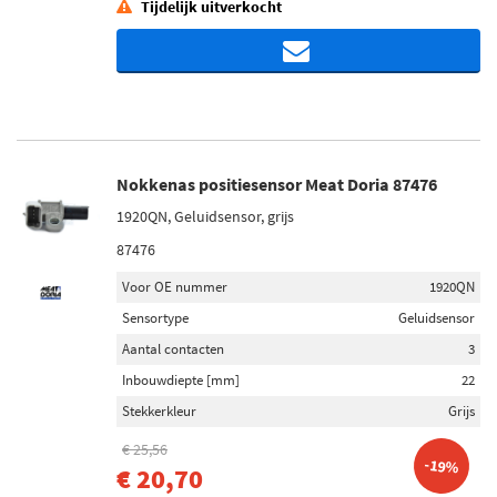
Tijdelijk uitverkocht
Nokkenas positiesensor Meat Doria 87476
1920QN, Geluidsensor, grijs
87476
Voor OE nummer
1920QN
Sensortype
Geluidsensor
Aantal contacten
3
Inbouwdiepte [mm]
22
Stekkerkleur
Grijs
€ 25,56
-19%
€ 20,70