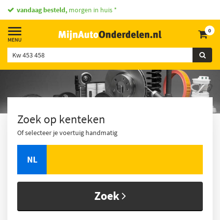
vandaag besteld,
morgen in huis *
0
Zoek op kenteken
Of selecteer je voertuig handmatig
NL
Zoek