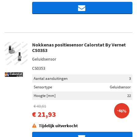
Nokkenas positiesensor Calorstat By Vernet
CS0353
Geluidsensor
CS0353
Aantal aansluitingen
3
Sensortype
Geluidsensor
Hoogte [mm]
22
€ 40,61
-46%
€ 21,93
Tijdelijk uitverkocht