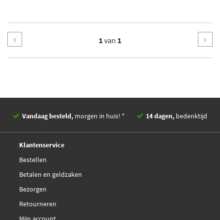
1
van
1
Vandaag besteld,
morgen in huis! *
14 dagen,
bedenktijd
Deskundig,
advies
Klantenservice
Bestellen
Betalen en geldzaken
Bezorgen
Retourneren
Mijn account