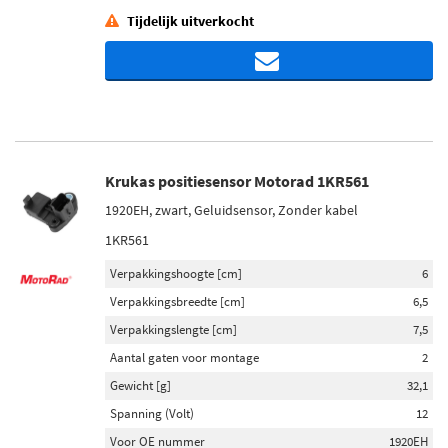
Tijdelijk uitverkocht
Krukas positiesensor Motorad 1KR561
1920EH, zwart, Geluidsensor, Zonder kabel
1KR561
Verpakkingshoogte [cm]
6
Verpakkingsbreedte [cm]
6,5
Verpakkingslengte [cm]
7,5
Aantal gaten voor montage
2
Gewicht [g]
32,1
Spanning (Volt)
12
Voor OE nummer
1920EH