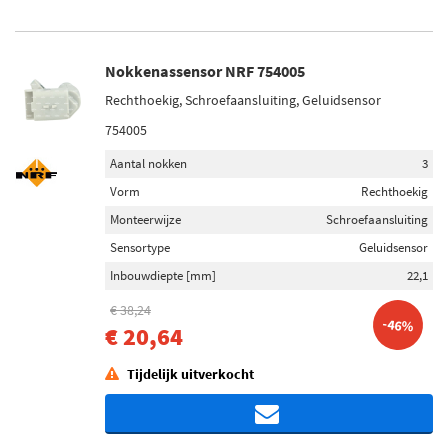
Nokkenassensor NRF 754005
Rechthoekig, Schroefaansluiting, Geluidsensor
754005
Aantal nokken
3
Vorm
Rechthoekig
Monteerwijze
Schroefaansluiting
Sensortype
Geluidsensor
Inbouwdiepte [mm]
22,1
€ 38,24
-46%
€ 20,64
Tijdelijk uitverkocht