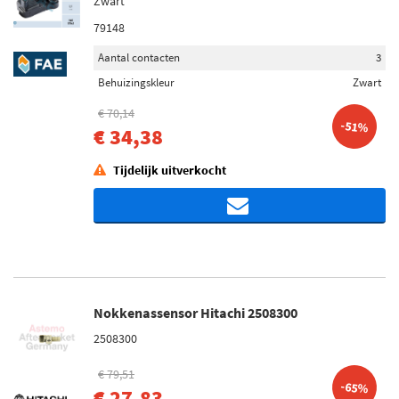
Zwart
79148
Aantal contacten
3
Behuizingskleur
Zwart
€ 70,14
-51%
€ 34,38
Tijdelijk uitverkocht
Nokkenassensor Hitachi 2508300
2508300
€ 79,51
-65%
€ 27,83