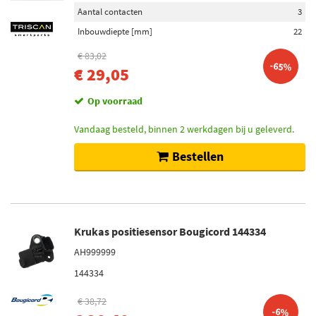
Aantal contacten
3
Inbouwdiepte [mm]
22
€ 83,02
-65%
€ 29,05
Op voorraad
Vandaag besteld, binnen 2 werkdagen bij u geleverd.
Bestellen
Krukas positiesensor Bougicord 144334
AH999999
144334
€ 38,72
-6%