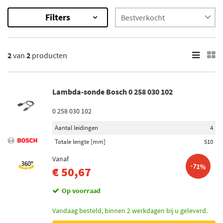
Filters
2
Resultaten
2
van
2
producten
×
Categorieën
Lambda-sonde (1)
Lambda-sonde Bosch 0 258 030 102
Veren/dempers (onderstel) (1)
0 258 030 102
Onderdeelmerk
Aantal leidingen
4
Bosch (1)
Totale lengte [mm]
510
Mijnautoonderdelen (1)
Vanaf
-71%
€ 50,67
Voorraad
Op voorraad
Niet op voorraad (1)
Vandaag besteld, binnen 2 werkdagen bij u geleverd.
Op voorraad (1)