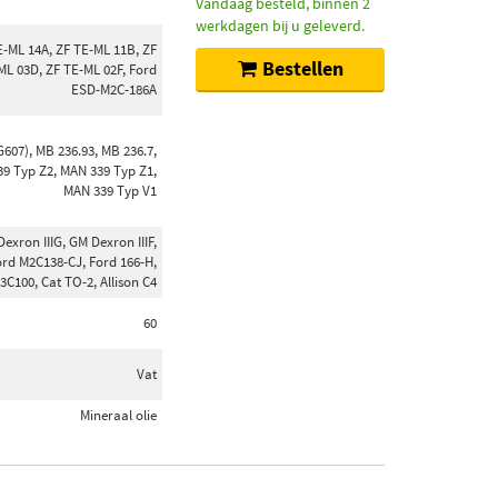
Vandaag besteld, binnen 2
werkdagen bij u geleverd.
E-ML 14A, ZF TE-ML 11B, ZF
Bestellen
ML 03D, ZF TE-ML 02F, Ford
ESD-M2C-186A
G607), MB 236.93, MB 236.7,
39 Typ Z2, MAN 339 Typ Z1,
MAN 339 Typ V1
xron IIIG, GM Dexron IIIF,
ord M2C138-CJ, Ford 166-H,
C100, Cat TO-2, Allison C4
60
Vat
Mineraal olie