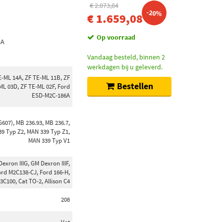
€ 2.073,84
-20%
€ 1.659,08
Op voorraad
4A
Vandaag besteld, binnen 2
werkdagen bij u geleverd.
E-ML 14A, ZF TE-ML 11B, ZF
Bestellen
ML 03D, ZF TE-ML 02F, Ford
ESD-M2C-186A
G607), MB 236.93, MB 236.7,
39 Typ Z2, MAN 339 Typ Z1,
MAN 339 Typ V1
xron IIIG, GM Dexron IIIF,
ord M2C138-CJ, Ford 166-H,
C100, Cat TO-2, Allison C4
208