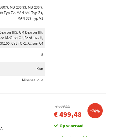
G607), MB 236.93, MB 236.7,
39 Typ Z2, MAN 339 Typ Z1,
MAN 339 Typ V1
xron IIIG, GM Dexron IIIF,
ord M2C138-CJ, Ford 166-H,
C100, Cat TO-2, Allison C4
5
Kan
Mineraal olie
€ 609,11
-18%
€ 499,48
Op voorraad
4A