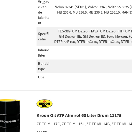
Vrijgav
e van
Volvo 97341 (AT101), Volvo 97340, Voith 55.6335 (
de
MB 236.6, MB 236.5, MB 236.3, MB 236.10, MAN 3
fabrika
nt
TES-389, GM Dexron TASA, GM Dexron IIIH, GM De
Specifi
GM Dexron IIE, GM Dexron IID, Ford Mercon, F
catie
DTFR 38B100, DTFR 13C170, DTFR 13C140, DTFR 13
Inhoud
[liter]
Bundel
type
Olie
Kroon Oil ATF Almirol 60 Liter Drum 11175
ZF TE-ML 17C, ZF TE-ML 16L, ZF TE-ML 14B, ZF TE-ML 1