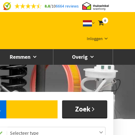
8.8
/
10
6664 reviews
0
Inloggen
Remmen
Overig
Zoek
L
Selecteer type