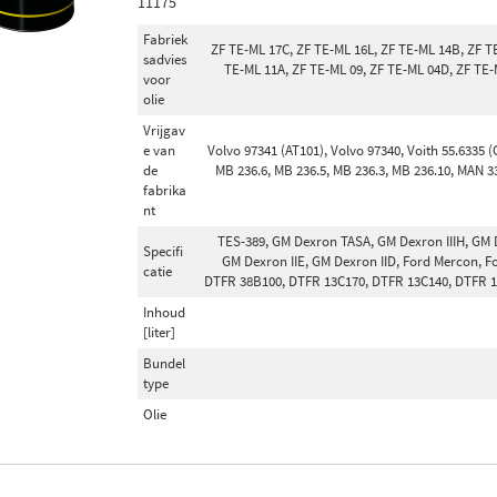
11175
Fabriek
ZF TE-ML 17C, ZF TE-ML 16L, ZF TE-ML 14B, ZF T
sadvies
TE-ML 11A, ZF TE-ML 09, ZF TE-ML 04D, ZF TE-
voor
olie
Vrijgav
e van
Volvo 97341 (AT101), Volvo 97340, Voith 55.6335 (
de
MB 236.6, MB 236.5, MB 236.3, MB 236.10, MAN 3
fabrika
nt
TES-389, GM Dexron TASA, GM Dexron IIIH, GM De
Specifi
GM Dexron IIE, GM Dexron IID, Ford Mercon, F
catie
DTFR 38B100, DTFR 13C170, DTFR 13C140, DTFR 13
Inhoud
[liter]
Bundel
type
Olie