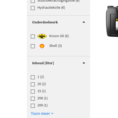
Stuurbekrachtigingsolie (6)
Hydrauliekolie (6)
Onderdeelmerk
Kroon Oil (6)
Shell (3)
Inhoud [liter]
1 (2)
20 (2)
15 (1)
208 (1)
209 (1)
Toon meer