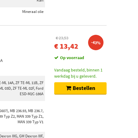
Kan
Mineraal olie
€ 23,53
-43%
€ 13,42
Op voorraad
4A
Vandaag besteld, binnen 1
werkdag bij u geleverd.
E-ML 14A, ZF TE-ML 11B, ZF
Bestellen
ML 03D, ZF TE-ML 02F, Ford
ESD-M2C-186A
G607), MB 236.93, MB 236.7,
39 Typ Z2, MAN 339 Typ Z1,
MAN 339 Typ V1
xron IIIG, GM Dexron IIIF,