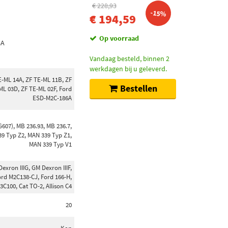
€ 228,93
-15%
€ 194,59
Op voorraad
4A
Vandaag besteld, binnen 2
werkdagen bij u geleverd.
E-ML 14A, ZF TE-ML 11B, ZF
Bestellen
ML 03D, ZF TE-ML 02F, Ford
ESD-M2C-186A
G607), MB 236.93, MB 236.7,
39 Typ Z2, MAN 339 Typ Z1,
MAN 339 Typ V1
xron IIIG, GM Dexron IIIF,
ord M2C138-CJ, Ford 166-H,
C100, Cat TO-2, Allison C4
20