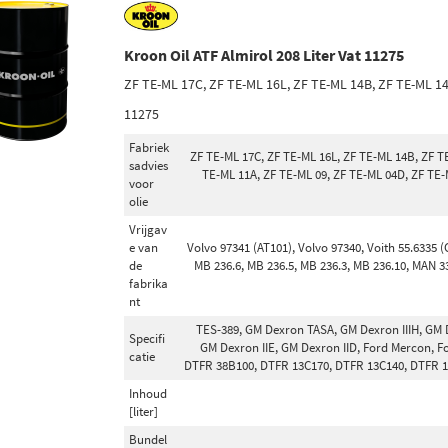
Kroon Oil ATF Almirol 208 Liter Vat 11275
ZF TE-ML 17C, ZF TE-ML 16L, ZF TE-ML 14B, ZF TE-ML 1
11275
Fabriek
ZF TE-ML 17C, ZF TE-ML 16L, ZF TE-ML 14B, ZF T
sadvies
TE-ML 11A, ZF TE-ML 09, ZF TE-ML 04D, ZF TE-
voor
olie
Vrijgav
e van
Volvo 97341 (AT101), Volvo 97340, Voith 55.6335 (
de
MB 236.6, MB 236.5, MB 236.3, MB 236.10, MAN 3
fabrika
nt
TES-389, GM Dexron TASA, GM Dexron IIIH, GM De
Specifi
GM Dexron IIE, GM Dexron IID, Ford Mercon, F
catie
DTFR 38B100, DTFR 13C170, DTFR 13C140, DTFR 13
Inhoud
[liter]
Bundel