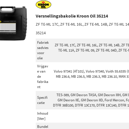
Versnellingsbakolie Kroon Oil 35214
ZF TE-ML 17C, ZF TE-ML 16L, ZF TE-ML 14B, ZF TE-ML 1
35214
Fabriek
ZF TE-ML 17C, ZF TE-ML 16L, ZF TE-ML 14B, ZF T
sadvies
TE-ML 11A, ZF TE-ML 09, ZF TE-ML 04D, ZF TE-
voor
olie
Vrijgav
e van
Volvo 97341 (AT101), Volvo 97340, Voith 55.6335 (
de
MB 236.6, MB 236.5, MB 236.3, MB 236.10, MAN 3
fabrika
nt
TES-389, GM Dexron TASA, GM Dexron IIIH, GM De
Specifi
GM Dexron IIE, GM Dexron IID, Ford Mercon, F
catie
DTFR 38B100, DTFR 13C170, DTFR 13C140, DTFR 13
Inhoud
[liter]
Bundel