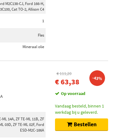
ord M2C138-CJ, Ford 166-H,
C100, Cat TO-2, Allison C4
1
Fles
Mineraal olie
€ 111,20
-43%
€ 63,38
Op voorraad
4A
Vandaag besteld, binnen 1
werkdag bij u geleverd.
E-ML 14A, ZF TE-ML 11B, ZF
Bestellen
ML 03D, ZF TE-ML 02F, Ford
ESD-M2C-186A