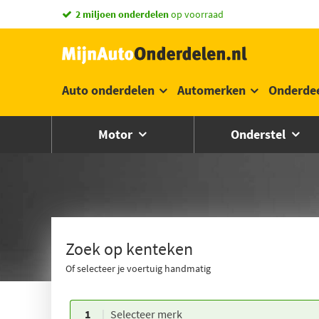
vandaag besteld,
morgen in huis *
Auto onderdelen
Automerken
Onderde
Motor
Onderstel
Zoek op kenteken
Of selecteer je voertuig handmatig
1
Selecteer merk