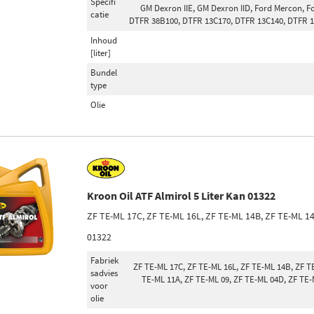
Specifi
GM Dexron IIE, GM Dexron IID, Ford Mercon, F
catie
DTFR 38B100, DTFR 13C170, DTFR 13C140, DTFR 13
Inhoud
[liter]
Bundel
type
Olie
Kroon Oil ATF Almirol 5 Liter Kan 01322
ZF TE-ML 17C, ZF TE-ML 16L, ZF TE-ML 14B, ZF TE-ML 1
01322
Fabriek
ZF TE-ML 17C, ZF TE-ML 16L, ZF TE-ML 14B, ZF T
sadvies
TE-ML 11A, ZF TE-ML 09, ZF TE-ML 04D, ZF TE-
voor
olie