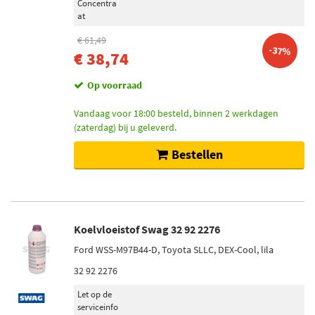
Concentra
at
€ 61,49
-37%
€ 38,74
Op voorraad
Vandaag voor 18:00 besteld, binnen 2 werkdagen
(zaterdag) bij u geleverd.
Bestellen
Koelvloeistof Swag 32 92 2276
Ford WSS-M97B44-D, Toyota SLLC, DEX-Cool, lila
32 92 2276
Let op de
serviceinfo