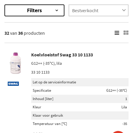
Filters
36
Resultaten
32
van
36
producten
×
Onderdeelmerk
Febi Bilstein (14)
Koelvloeistof Swag 33 10 1133
Vaico (8)
G12++ (-35°C), lila
33 10 1133
Swag (14)
Let op de serviceinformatie
Specificatie
G12++ (-35°C)
Inhoud [liter]
Inhoud [liter]
1
5 (10)
Kleur
Lila
1,5 (6)
Klaar voor gebruik
60 (5)
1 (4)
Temperatuur van [°C]
-35
10 (4)