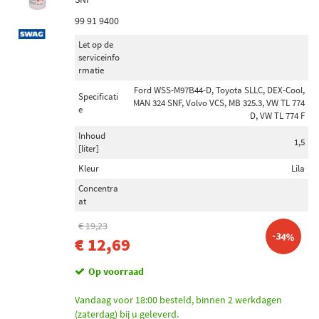
99 91 9400
Let op de
serviceinfo
rmatie
Ford WSS-M97B44-D, Toyota SLLC, DEX-Cool,
Specificati
MAN 324 SNF, Volvo VCS, MB 325.3, VW TL 774
e
D, VW TL 774 F
Inhoud
1,5
[liter]
Kleur
Lila
Concentra
at
€ 19,23
-34%
€ 12,69
Op voorraad
Vandaag voor 18:00 besteld, binnen 2 werkdagen
(zaterdag) bij u geleverd.