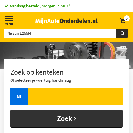
vandaag besteld,
morgen in huis *
0
Zoek op kenteken
Of selecteer je voertuig handmatig
NL
Zoek