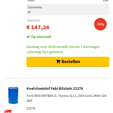
Kleur
Lila
Concentra
at
€ 233,75
-37%
€ 147,26
Op voorraad
Vandaag voor 18:00 besteld, binnen 2 werkdagen
(zaterdag) bij u geleverd.
Bestellen
Koelvloeistof Febi Bilstein 22278
Ford WSS-M97B44-D, Toyota SLLC, DEX-Cool, MAN 324
SNF
22278