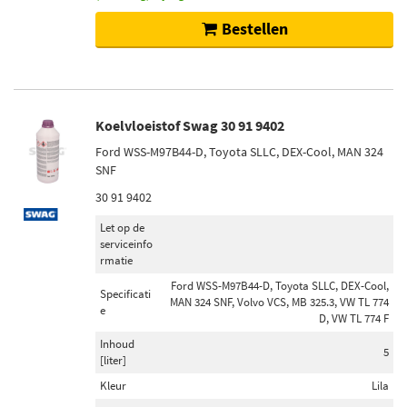
Bestellen
Koelvloeistof Swag 30 91 9402
Ford WSS-M97B44-D, Toyota SLLC, DEX-Cool, MAN 324
SNF
30 91 9402
Let op de
serviceinfo
rmatie
Ford WSS-M97B44-D, Toyota SLLC, DEX-Cool,
Specificati
MAN 324 SNF, Volvo VCS, MB 325.3, VW TL 774
e
D, VW TL 774 F
Inhoud
5
[liter]
Kleur
Lila