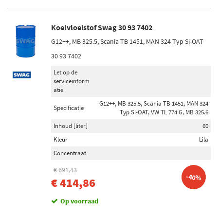
Koelvloeistof Swag 30 93 7402
G12++, MB 325.5, Scania TB 1451, MAN 324 Typ Si-OAT
30 93 7402
Let op de
serviceinform
atie
G12++, MB 325.5, Scania TB 1451, MAN 324
Specificatie
Typ Si-OAT, VW TL 774 G, MB 325.6
Inhoud [liter]
60
Kleur
Lila
Concentraat
€ 691,43
-40%
€ 414,86
Op voorraad