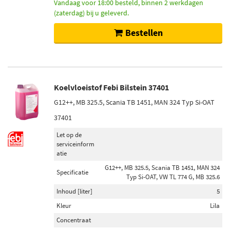
Vandaag voor 18:00 besteld, binnen 2 werkdagen
(zaterdag) bij u geleverd.
Bestellen
Koelvloeistof Febi Bilstein 37401
G12++, MB 325.5, Scania TB 1451, MAN 324 Typ Si-OAT
37401
Let op de
serviceinform
atie
G12++, MB 325.5, Scania TB 1451, MAN 324
Specificatie
Typ Si-OAT, VW TL 774 G, MB 325.6
Inhoud [liter]
5
Kleur
Lila
Concentraat