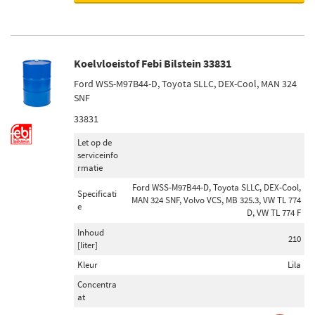
Koelvloeistof Febi Bilstein 33831
Ford WSS-M97B44-D, Toyota SLLC, DEX-Cool, MAN 324
SNF
33831
Let op de
serviceinfo
rmatie
Ford WSS-M97B44-D, Toyota SLLC, DEX-Cool,
Specificati
MAN 324 SNF, Volvo VCS, MB 325.3, VW TL 774
e
D, VW TL 774 F
Inhoud
210
[liter]
Kleur
Lila
Concentra
at