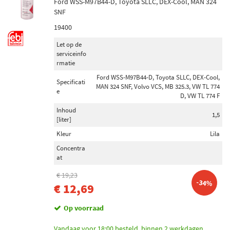
Ford WSS-M97B44-D, Toyota SLLC, DEX-Cool, MAN 324
SNF
19400
Let op de
serviceinfo
rmatie
Ford WSS-M97B44-D, Toyota SLLC, DEX-Cool,
Specificati
MAN 324 SNF, Volvo VCS, MB 325.3, VW TL 774
e
D, VW TL 774 F
Inhoud
1,5
[liter]
Kleur
Lila
Concentra
at
€ 19,23
-34%
€ 12,69
Op voorraad
Vandaag voor 18:00 besteld, binnen 2 werkdagen