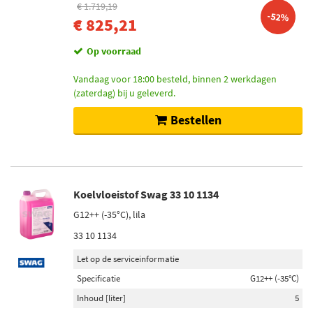
€ 1.719,19
-52%
€ 825,21
Op voorraad
Vandaag voor 18:00 besteld, binnen 2 werkdagen
(zaterdag) bij u geleverd.
Bestellen
Koelvloeistof Swag 33 10 1134
G12++ (-35°C), lila
33 10 1134
Let op de serviceinformatie
Specificatie
G12++ (-35°C)
Inhoud [liter]
5