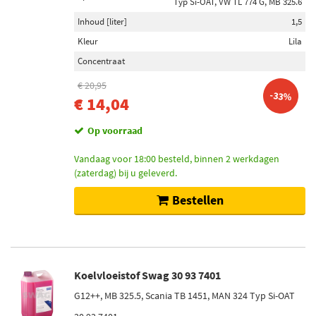
Typ Si-OAT, VW TL 774 G, MB 325.6
Inhoud [liter]
1,5
Kleur
Lila
Concentraat
€ 20,95
-33%
€ 14,04
Op voorraad
Vandaag voor 18:00 besteld, binnen 2 werkdagen
(zaterdag) bij u geleverd.
Bestellen
Koelvloeistof Swag 30 93 7401
G12++, MB 325.5, Scania TB 1451, MAN 324 Typ Si-OAT