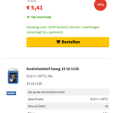
€ 8,58
-37%
€ 5,41
Toon meer
Op voorraad
Voorraad
Op voorraad (21)
Vandaag voor 18:00 besteld, binnen 2 werkdagen
(zaterdag) bij u geleverd.
Niet op voorraad (15)
Bestellen
Koelvloeistof Swag 33 10 1135
G12++ (-35°C), lila
33 10 1135
Let op de serviceinformatie
Specificatie
G12++ (-35°C)
Inhoud [liter]
10