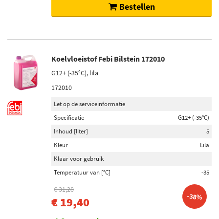
Bestellen
Koelvloeistof Febi Bilstein 172010
G12+ (-35°C), lila
172010
Let op de serviceinformatie
Specificatie
G12+ (-35°C)
Inhoud [liter]
5
Kleur
Lila
Klaar voor gebruik
Temperatuur van [°C]
-35
€ 31,28
-38%
€ 19,40