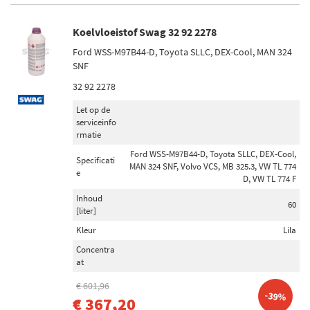
Koelvloeistof Swag 32 92 2278
Ford WSS-M97B44-D, Toyota SLLC, DEX-Cool, MAN 324
SNF
32 92 2278
Let op de
serviceinfo
rmatie
Ford WSS-M97B44-D, Toyota SLLC, DEX-Cool,
Specificati
MAN 324 SNF, Volvo VCS, MB 325.3, VW TL 774
e
D, VW TL 774 F
Inhoud
60
[liter]
Kleur
Lila
Concentra
at
€ 601,96
-39%
€ 367,20