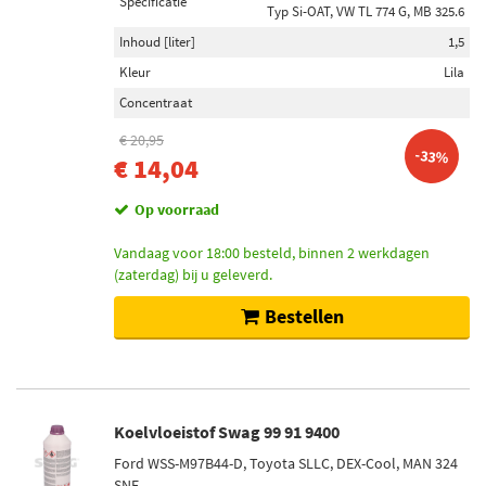
Specificatie
Typ Si-OAT, VW TL 774 G, MB 325.6
Inhoud [liter]
1,5
Kleur
Lila
Concentraat
€ 20,95
-33%
€ 14,04
Op voorraad
Vandaag voor 18:00 besteld, binnen 2 werkdagen
(zaterdag) bij u geleverd.
Bestellen
Koelvloeistof Swag 99 91 9400
Ford WSS-M97B44-D, Toyota SLLC, DEX-Cool, MAN 324
SNF