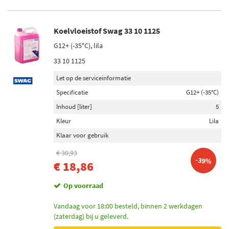
Koelvloeistof Swag 33 10 1125
G12+ (-35°C), lila
33 10 1125
Let op de serviceinformatie
Specificatie
G12+ (-35°C)
Inhoud [liter]
5
Kleur
Lila
Klaar voor gebruik
€ 30,93
-39%
€ 18,86
Op voorraad
Vandaag voor 18:00 besteld, binnen 2 werkdagen
(zaterdag) bij u geleverd.