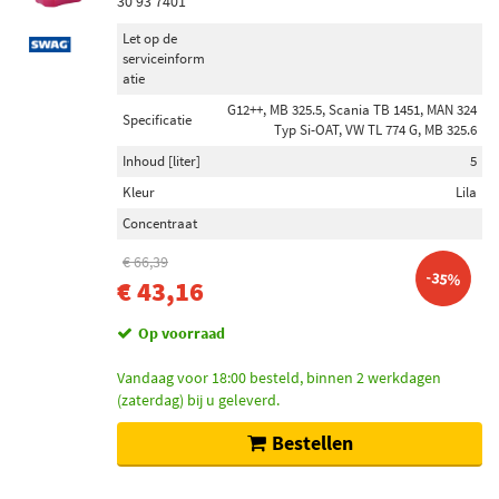
30 93 7401
Let op de
serviceinform
atie
G12++, MB 325.5, Scania TB 1451, MAN 324
Specificatie
Typ Si-OAT, VW TL 774 G, MB 325.6
Inhoud [liter]
5
Kleur
Lila
Concentraat
€ 66,39
-35%
€ 43,16
Op voorraad
Vandaag voor 18:00 besteld, binnen 2 werkdagen
(zaterdag) bij u geleverd.
Bestellen