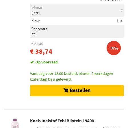
Inhoud
5
[liter]
Kleur
Lila
Concentra
at
€ 61,49
-37%
€ 38,74
Op voorraad
Vandaag voor 18:00 besteld, binnen 2 werkdagen
(zaterdag) bij u geleverd.
Bestellen
Koelvloeistof Febi Bilstein 19400