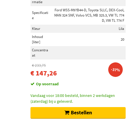
rmatie
Ford WSS-M97B44-D, Toyota SLLC, DEX-Cool,
Specificati
MAN 324 SNF, Volvo VCS, MB 325.3, VW TL 774
e
D, VW TL 774 F
Kleur
Lila
Inhoud
20
[liter]
Concentra
at
€ 233,75
-37%
€ 147,26
Op voorraad
Vandaag voor 18:00 besteld, binnen 2 werkdagen
(zaterdag) bij u geleverd.
Bestellen