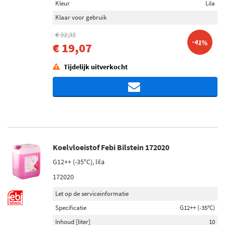
Kleur
Lila
Klaar voor gebruik
€ 32,32
-41%
€ 19,07
Tijdelijk uitverkocht
Koelvloeistof Febi Bilstein 172020
G12++ (-35°C), lila
172020
Let op de serviceinformatie
Specificatie
G12++ (-35°C)
Inhoud [liter]
10