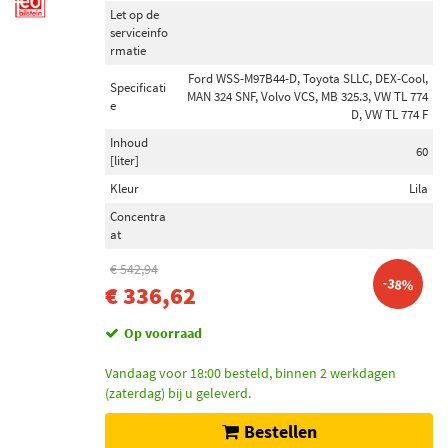
Let op de
serviceinfo
rmatie
Ford WSS-M97B44-D, Toyota SLLC, DEX-Cool,
Specificati
MAN 324 SNF, Volvo VCS, MB 325.3, VW TL 774
e
D, VW TL 774 F
Inhoud
60
[liter]
Kleur
Lila
Concentra
at
€ 542,94
-38%
€ 336,62
Op voorraad
Vandaag voor 18:00 besteld, binnen 2 werkdagen
(zaterdag) bij u geleverd.
Bestellen