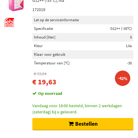
G12++ (-35°C), lila
172019
Let op de serviceinformatie
Specificatie
G12++ (-35°C)
Inhoud [liter]
5
Kleur
Lila
Klaar voor gebruik
Temperatuur van [°C]
-35
€ 33,84
-42%
€ 19,63
Op voorraad
Vandaag voor 18:00 besteld, binnen 2 werkdagen
(zaterdag) bij u geleverd.
Bestellen