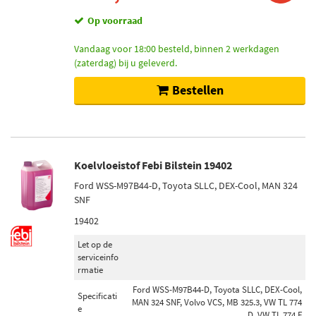
Op voorraad
Vandaag voor 18:00 besteld, binnen 2 werkdagen
(zaterdag) bij u geleverd.
Bestellen
Koelvloeistof Febi Bilstein 19402
Ford WSS-M97B44-D, Toyota SLLC, DEX-Cool, MAN 324
SNF
19402
Let op de
serviceinfo
rmatie
Ford WSS-M97B44-D, Toyota SLLC, DEX-Cool,
Specificati
MAN 324 SNF, Volvo VCS, MB 325.3, VW TL 774
e
D, VW TL 774 F