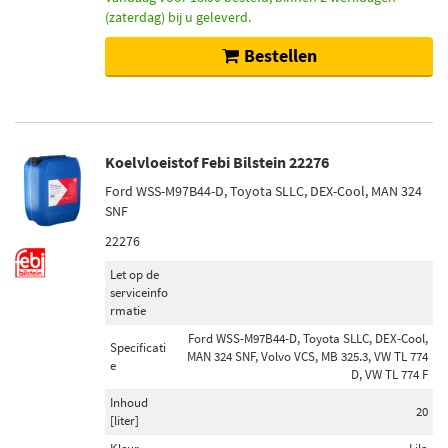
(zaterdag) bij u geleverd.
Bestellen
Koelvloeistof Febi Bilstein 22276
Ford WSS-M97B44-D, Toyota SLLC, DEX-Cool, MAN 324
SNF
22276
Let op de
serviceinfo
rmatie
Ford WSS-M97B44-D, Toyota SLLC, DEX-Cool,
Specificati
MAN 324 SNF, Volvo VCS, MB 325.3, VW TL 774
e
D, VW TL 774 F
Inhoud
20
[liter]