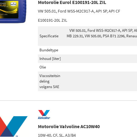
Motorolie Eurol E100191-20L ZIL
VW 505.01, Ford WSS-M2C917-A, API SP, API CF
E100191-20L ZIL
VW 505.01, Ford WSS-M2C917-A, API SP, AP
Specificatie
MB 229.31, VW 505.00, PSA B71 2296, Renaul
Bundeltype
Inhoud [liter]
Olie
Viscositeitsin
deling
volgens SAE
Motorolie Valvoline AC10W40
10W-40, CF, SL, A3/B4