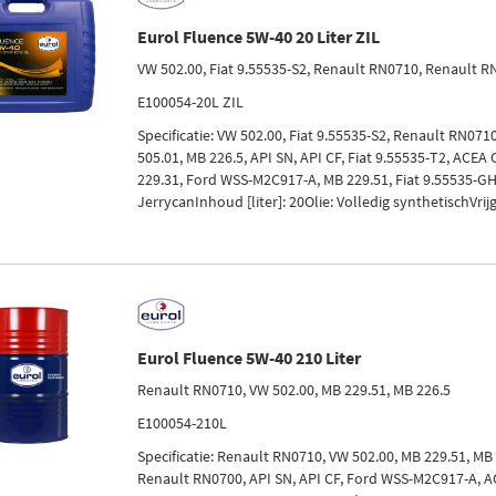
Eurol Fluence 5W-40 20 Liter ZIL
VW 502.00, Fiat 9.55535-S2, Renault RN0710, Renault 
E100054-20L ZIL
Specificatie: VW 502.00, Fiat 9.55535-S2, Renault RN07
505.01, MB 226.5, API SN, API CF, Fiat 9.55535-T2, ACEA
229.31, Ford WSS-M2C917-A, MB 229.51, Fiat 9.55535-G
JerrycanInhoud [liter]: 20Olie: Volledig synthetischVrijg
Eurol Fluence 5W-40 210 Liter
Renault RN0710, VW 502.00, MB 229.51, MB 226.5
E100054-210L
Specificatie: Renault RN0710, VW 502.00, MB 229.51, MB 
Renault RN0700, API SN, API CF, Ford WSS-M2C917-A, AC