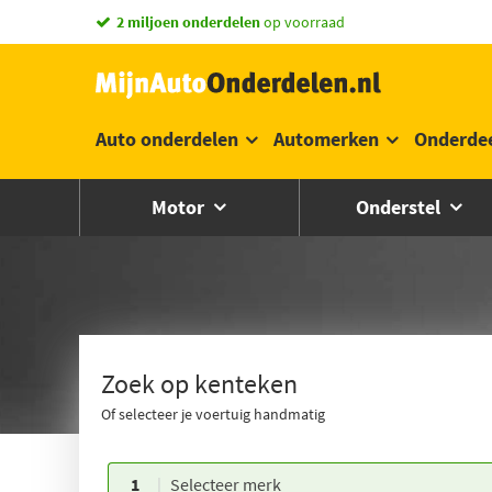
vandaag besteld,
morgen in huis *
Auto onderdelen
Automerken
Onderde
Motor
Onderstel
Zoek op kenteken
Of selecteer je voertuig handmatig
1
Selecteer merk