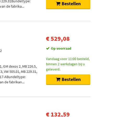
B 229.31Bundeltype:
Bestellen
van de fabrika...
€ 529,08
Op voorraad
 2
Vandaag voor 11:00 besteld,
binnen 2 werkdagen bij u
51, GM dexos 2, MB 226.5,
geleverd.
C3, VW 505.01, MB 229.31,
917-ABundeltype:
Bestellen
an de fabrikan...
€ 132,59