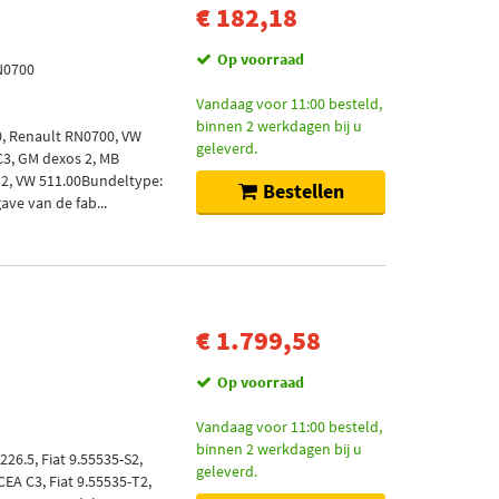
€ 182,18
Op voorraad
RN0700
Vandaag voor 11:00 besteld,
binnen 2 werkdagen bij u
10, Renault RN0700, VW
geleverd.
 C3, GM dexos 2, MB
H2, VW 511.00Bundeltype:
Bestellen
ave van de fab...
€ 1.799,58
Op voorraad
Vandaag voor 11:00 besteld,
binnen 2 werkdagen bij u
226.5, Fiat 9.55535-S2,
geleverd.
EA C3, Fiat 9.55535-T2,