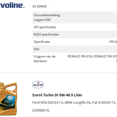
AC10W40
Viscositeitsindeling
volgens SAE
API specificaties
ACEA specificaties
Specificatie
VW 50
Olie
Vrijgave van de
RENAULT RN 0710, RENAULT RN 0700,
fabrikant
Eurol Turbo DI 5W-40 5 Liter
Ford WSS-M2C917-A, BMW Longlife-04, Fiat 9.55535-T2,
E100085-5L