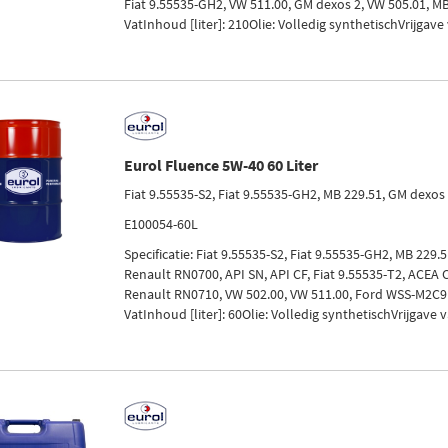
Fiat 9.55535-GH2, VW 511.00, GM dexos 2, VW 505.01, M
VatInhoud [liter]: 210Olie: Volledig synthetischVrijgave 
Eurol Fluence 5W-40 60 Liter
Fiat 9.55535-S2, Fiat 9.55535-GH2, MB 229.51, GM dexos
E100054-60L
Specificatie: Fiat 9.55535-S2, Fiat 9.55535-GH2, MB 229.
Renault RN0700, API SN, API CF, Fiat 9.55535-T2, ACEA 
Renault RN0710, VW 502.00, VW 511.00, Ford WSS-M2C
VatInhoud [liter]: 60Olie: Volledig synthetischVrijgave v