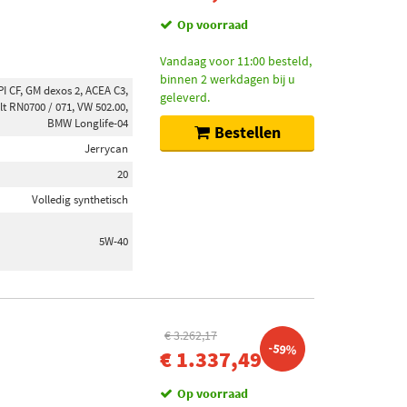
Op voorraad
Vandaag voor 11:00 besteld,
binnen 2 werkdagen bij u
I CF, GM dexos 2, ACEA C3,
geleverd.
t RN0700 / 071, VW 502.00,
BMW Longlife-04
Bestellen
Jerrycan
20
Volledig synthetisch
5W-40
€ 3.262,17
-59%
€ 1.337,49
Op voorraad