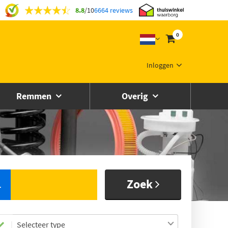
8.8
/
10
6664 reviews
0
Inloggen
Remmen
Overig
Zoek
L
Selecteer type