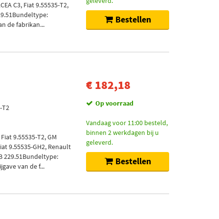
geleverd.
CEA C3, Fiat 9.55535-T2,
229.51Bundeltype:
Bestellen
an de fabrikan...
€ 182,18
Op voorraad
5-T2
Vandaag voor 11:00 besteld,
binnen 2 werkdagen bij u
 Fiat 9.55535-T2, GM
geleverd.
Fiat 9.55535-GH2, Renault
MB 229.51Bundeltype:
Bestellen
jgave van de f...