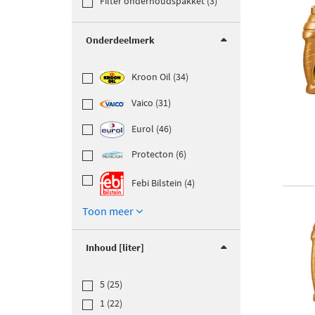
Filter onderhoudspakket (3)
Onderdeelmerk
Kroon Oil (34)
Vaico (31)
Eurol (46)
Protecton (6)
Febi Bilstein (4)
Toon meer
Inhoud [liter]
5 (25)
1 (22)