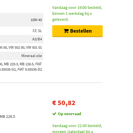
Vandaag voor 16:00 besteld,
binnen 1 werkdag bij u
geleverd.
10W-40
Bestellen
CF, SL
A3/B4
5 00, VW 502 00, VW 501 01
Mineraal olie
 MB 229.3, MB 226.5, FIAT
9.55535-G2, FIAT 9.55535-D2
€ 50,82
Op voorraad
 MB 226.5
Vandaag voor 22:30 besteld,
morgen (zaterdag) bij u