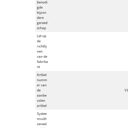
benodi
gde
bijzon
dere
gereed
schap
Let op
de
richtlij
nen
van de
fabrika
nt
Artikel
numm
er van
de
V3
aanbe
volen
artikel
Systee
mvulh
oeveel