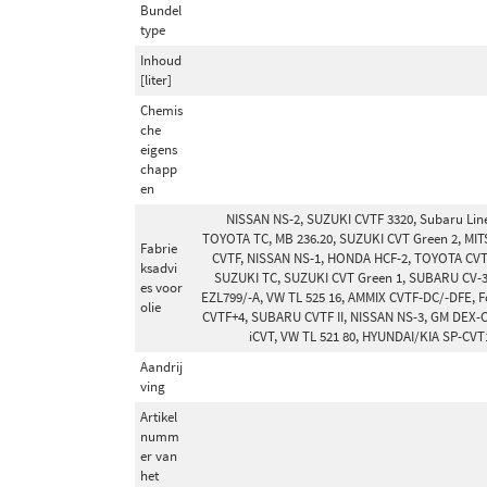
Bundel
type
Inhoud
[liter]
Chemis
che
eigens
chapp
en
NISSAN NS-2, SUZUKI CVTF 3320, Subaru Lin
TOYOTA TC, MB 236.20, SUZUKI CVT Green 2, MI
Fabrie
CVTF, NISSAN NS-1, HONDA HCF-2, TOYOTA CVT 
ksadvi
SUZUKI TC, SUZUKI CVT Green 1, SUBARU CV-
es voor
EZL799/-A, VW TL 525 16, AMMIX CVTF-DC/-DFE,
olie
CVTF+4, SUBARU CVTF II, NISSAN NS-3, GM DEX-
iCVT, VW TL 521 80, HYUNDAI/KIA SP-CV
Aandrij
ving
Artikel
numm
er van
het