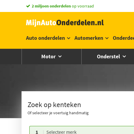
vandaag besteld,
morgen in huis *
Auto onderdelen
Automerken
Onderde
Motor
Onderstel
Zoek op kenteken
Of selecteer je voertuig handmatig
1
Selecteer merk