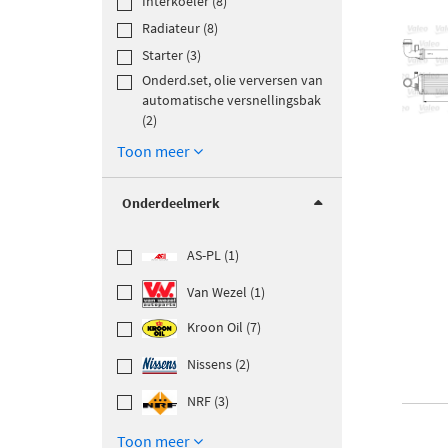
Interkoeler (8)
Radiateur (8)
Starter (3)
Onderd.set, olie verversen van
automatische versnellingsbak
(2)
Toon meer
Onderdeelmerk
AS-PL (1)
Van Wezel (1)
Kroon Oil (7)
Nissens (2)
NRF (3)
Toon meer