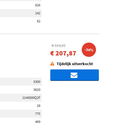
626
142
62
€ 314,95
-34%
€ 207,87
Tijdelijk uitverkocht
5300
3620
2140000Q2F
28
775
469