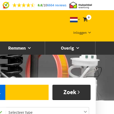
8.8
/
10
6664 reviews
0
Inloggen
Remmen
Overig
Zoek
L
Selecteer type