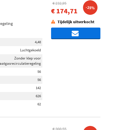
€ 232,95
-25%
€ 174,71
Tijdelijk uitverkocht
regeling
4,48
Luchtgekoeld
Zonder klep voor
laatgasrecirculatieregeling
56
56
142
626
62
€ 308,55