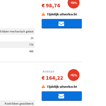
-68%
€ 98,74
Tijdelijk uitverkocht
lribben mechanisch gelast
23
775
488
€ 283,14
-42%
€ 164,22
Tijdelijk uitverkocht
Koelribben gesoldeerd