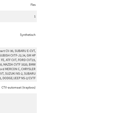
Fles
1
Synthetisch
eart CV-30, SUBARU E-CVT,
TSUBISH CVTF-J1/J4, GM HP
FE, ATF CVT, FORD CVT23,
30, MAZDA CVTF 3320, BMW
 Ford MERCON C, CHRYSLER
CVT, SUZUKI NS-2, SUBARU
T1, DODGE/JEEP NS-2/CVTF
CTV-automaat (traploos)