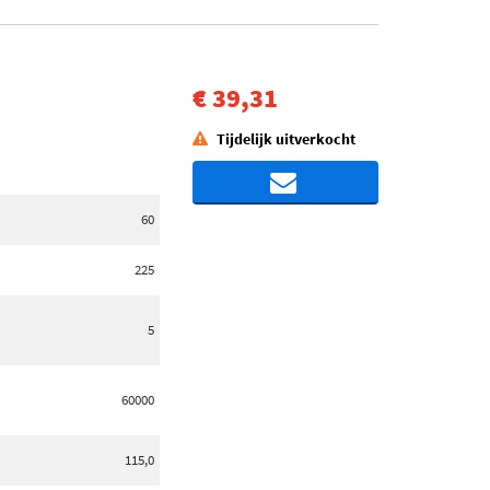
€ 39,31
Tijdelijk uitverkocht
60
225
5
60000
115,0