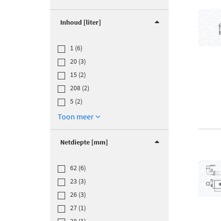
Inhoud [liter]
1 (6)
20 (3)
15 (2)
208 (2)
5 (2)
Toon meer
Netdiepte [mm]
62 (6)
23 (3)
26 (3)
27 (1)