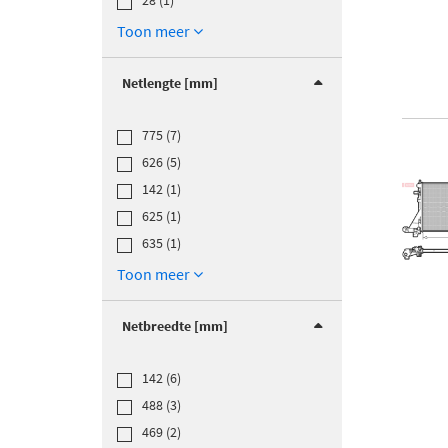
28 (1)
Toon meer
Netlengte [mm]
775 (7)
626 (5)
142 (1)
625 (1)
635 (1)
Toon meer
Netbreedte [mm]
142 (6)
488 (3)
469 (2)