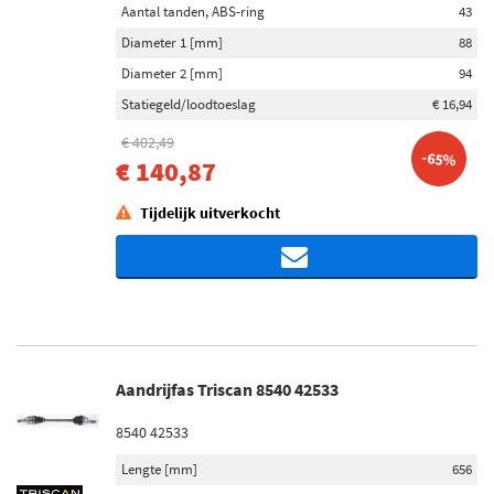
Aantal tanden, ABS-ring
43
Diameter 1 [mm]
88
Diameter 2 [mm]
94
Statiegeld/loodtoeslag
€ 16,94
€ 402,49
-65%
€ 140,87
Tijdelijk uitverkocht
Aandrijfas Triscan 8540 42533
8540 42533
Lengte [mm]
656