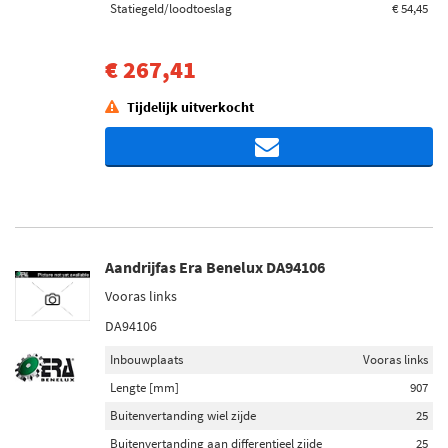
Statiegeld/loodtoeslag
€ 54,45
€ 267,41
Tijdelijk uitverkocht
Aandrijfas Era Benelux DA94106
Vooras links
DA94106
Inbouwplaats
Vooras links
Lengte [mm]
907
Buitenvertanding wiel zijde
25
Buitenvertanding aan differentieel zijde
25