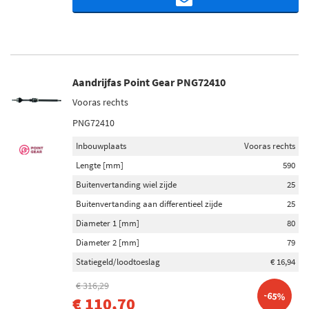
Aandrijfas Point Gear PNG72410
Vooras rechts
PNG72410
Inbouwplaats
Vooras rechts
Lengte [mm]
590
Buitenvertanding wiel zijde
25
Buitenvertanding aan differentieel zijde
25
Diameter 1 [mm]
80
Diameter 2 [mm]
79
Statiegeld/loodtoeslag
€ 16,94
€ 316,29
-65%
€ 110,70