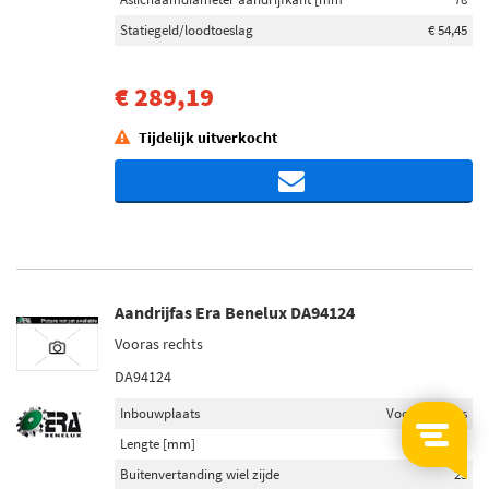
Statiegeld/loodtoeslag
€ 54,45
€ 289,19
Tijdelijk uitverkocht
Aandrijfas Era Benelux DA94124
Vooras rechts
DA94124
Inbouwplaats
Vooras rechts
Lengte [mm]
598
Buitenvertanding wiel zijde
25