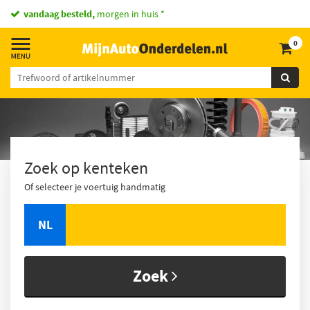
vandaag besteld,
morgen in huis *
0
Zoek op kenteken
Of selecteer je voertuig handmatig
NL
Zoek