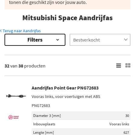
tonen die geschikt zijn voor jouw auto.
Mitsubishi Space Aandrijfas
Terug naar Aandrijfas
Filters
38
Resultaten
×
Merk
32
van
38
producten
Maxgear (1)
Point Gear (6)
Aandrijfas Point Gear PNG72683
Era Benelux (18)
Vooras links, voor voertuigen met ABS
Triscan (2)
PNG72683
Blue Print (1)
Diameter 3 [mm]
30
Toon meer
Inbouwplaats
Vooras links
Lengte [mm]
627