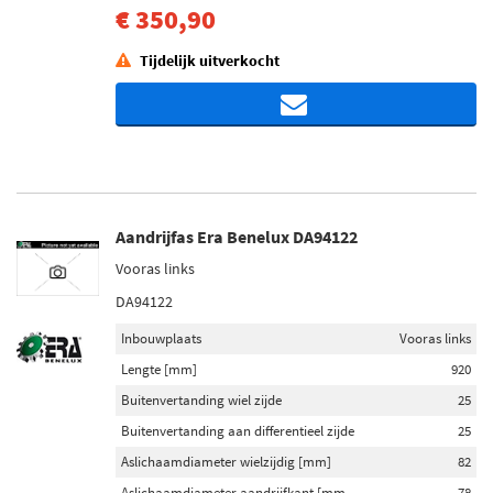
€ 350,90
Tijdelijk uitverkocht
Aandrijfas Era Benelux DA94122
Vooras links
DA94122
Inbouwplaats
Vooras links
Lengte [mm]
920
Buitenvertanding wiel zijde
25
Buitenvertanding aan differentieel zijde
25
Aslichaamdiameter wielzijdig [mm]
82
Aslichaamdiameter aandrijfkant [mm
78