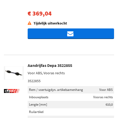
€ 369,04
Tijdelijk uitverkocht
Aandrijfas Depa 3522855
Voor ABS, Vooras rechts
3522855
Rem / voertuigdyn. artikelsamenhang
Voor ABS
Inbouwplaats
Vooras rechts
Lengte [mm]
610,0
Ruilartikel