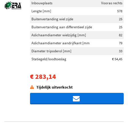
Inbouwplaats
Vooras rechts
Lengte [mm]
578
Buitenvertanding wiel zijde
25
Buitenvertanding aan differentieel zijde
25
Aslichaamdiameter wielzijdig [mm]
82
Aslichaamdiameter aandrijfkant [mm
79
Diameter tripoderol [mm]
33
Statiegeld/loodtoeslag
€ 54,45
€ 283,14
Tijdelijk uitverkocht