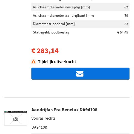
Aslichaamdiameter wielzijdig [mm]
82
Aslichaamdiameter aandrijfkant [mm
79
Diameter tripoderol [mm]
33
Statiegeld/loodtoeslag
€ 54,45
€ 283,14
Tijdelijk uitverkocht
Aandrijfas Era Benelux DA94108
Vooras rechts
DA94108