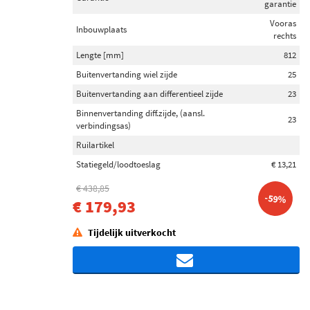
garantie
Vooras
Inbouwplaats
rechts
Lengte [mm]
812
Buitenvertanding wiel zijde
25
Buitenvertanding aan differentieel zijde
23
Binnenvertanding diff.zijde, (aansl.
23
verbindingsas)
Ruilartikel
Statiegeld/loodtoeslag
€ 13,21
€ 438,85
-59%
€ 179,93
Tijdelijk uitverkocht