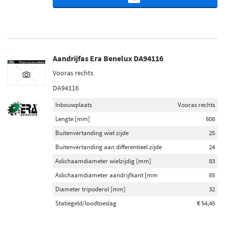
Aandrijfas Era Benelux DA94116
Vooras rechts
DA94116
Inbouwplaats
Vooras rechts
Lengte [mm]
608
Buitenvertanding wiel zijde
25
Buitenvertanding aan differentieel zijde
24
Aslichaamdiameter wielzijdig [mm]
83
Aslichaamdiameter aandrijfkant [mm
85
Diameter tripoderol [mm]
32
Statiegeld/loodtoeslag
€ 54,45