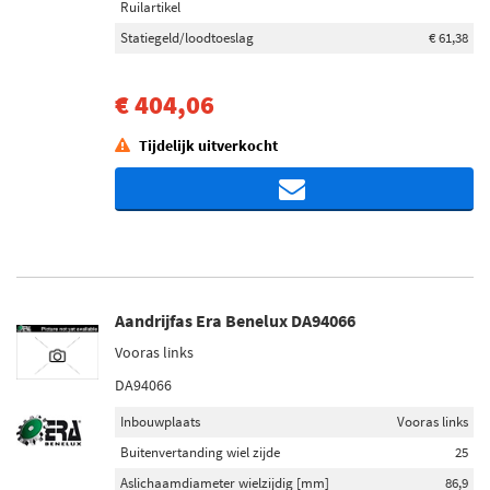
Ruilartikel
Statiegeld/loodtoeslag
€ 61,38
€ 404,06
Tijdelijk uitverkocht
Aandrijfas Era Benelux DA94066
Vooras links
DA94066
Inbouwplaats
Vooras links
Buitenvertanding wiel zijde
25
Aslichaamdiameter wielzijdig [mm]
86,9