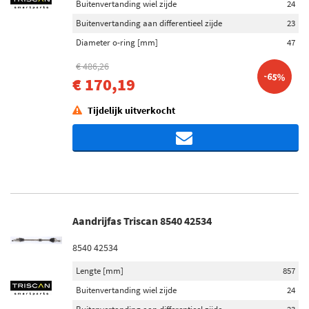
Buitenvertanding wiel zijde
24
Buitenvertanding aan differentieel zijde
23
Diameter o-ring [mm]
47
€ 486,26
-65%
€ 170,19
Tijdelijk uitverkocht
Aandrijfas Triscan 8540 42534
8540 42534
Lengte [mm]
857
Buitenvertanding wiel zijde
24