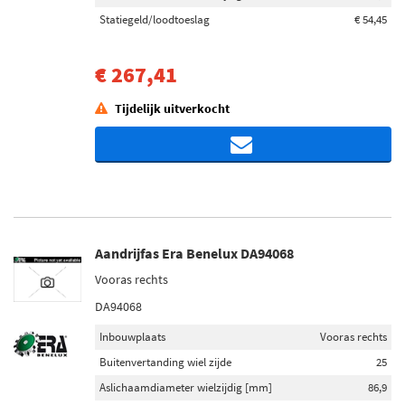
Statiegeld/loodtoeslag
€ 54,45
€ 267,41
Tijdelijk uitverkocht
Aandrijfas Era Benelux DA94068
Vooras rechts
DA94068
Inbouwplaats
Vooras rechts
Buitenvertanding wiel zijde
25
Aslichaamdiameter wielzijdig [mm]
86,9