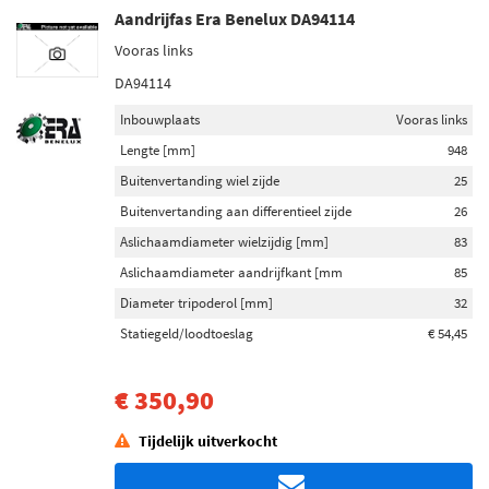
Aandrijfas Era Benelux DA94114
Vooras links
DA94114
Inbouwplaats
Vooras links
Lengte [mm]
948
Buitenvertanding wiel zijde
25
Buitenvertanding aan differentieel zijde
26
Aslichaamdiameter wielzijdig [mm]
83
Aslichaamdiameter aandrijfkant [mm
85
Diameter tripoderol [mm]
32
Statiegeld/loodtoeslag
€ 54,45
€ 350,90
Tijdelijk uitverkocht