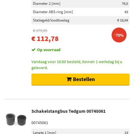
Diameter 2 [mm]
78,5
Diameter ABS-ring [mm]
43
Statiegeld/loodtoeslag
€ 16,94
€ 375,95
-70%
€ 112,78
Op voorraad
Vandaag voor 16:00 besteld, binnen 1 werkdag bij u
geleverd.
Bestellen
Schakelstangbus Tedgum 00745061
00745061
Lengte 1 [mm]
23