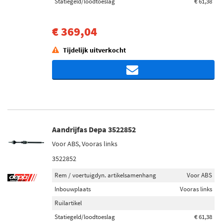
Statiegeld/loodtoeslag
€ 61,38
€ 369,04
Tijdelijk uitverkocht
Aandrijfas Depa 3522852
Voor ABS, Vooras links
3522852
Rem / voertuigdyn. artikelsamenhang
Voor ABS
Inbouwplaats
Vooras links
Ruilartikel
Statiegeld/loodtoeslag
€ 61,38