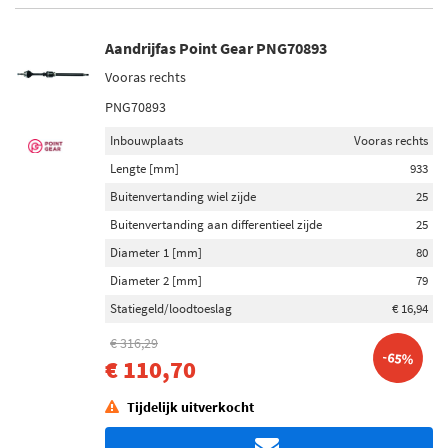
Aandrijfas Point Gear PNG70893
Vooras rechts
PNG70893
Inbouwplaats
Vooras rechts
Lengte [mm]
933
Buitenvertanding wiel zijde
25
Buitenvertanding aan differentieel zijde
25
Diameter 1 [mm]
80
Diameter 2 [mm]
79
Statiegeld/loodtoeslag
€ 16,94
€ 316,29
-65%
€ 110,70
Tijdelijk uitverkocht