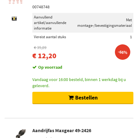
00748748
Aanvullend
Met
artikel/aanvullende
montage-/bevestigingsmateriaal
informatie
Vereist aantal stuks
1
€ 35,89
-66%
€ 12,20
Op voorraad
Vandaag voor 16:00 besteld, binnen 1 werkdag bij u
geleverd.
Bestellen
Aandrijfas Maxgear 49-2426