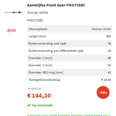
Aandrijfas Point Gear PNG72580
Vooras rechts
PNG72580
Inbouwplaats
Vooras rechts
Lengte [mm]
960
Buitenvertanding wiel zijde
26
Buitenvertanding aan differentieel zijde
26
Diameter 1 [mm]
88
Diameter 2 [mm]
94
Diameter ABS-ring [mm]
43
Statiegeld/loodtoeslag
€ 16,94
€ 465,14
-69%
€ 144,20
Op voorraad
Vandaag voor 16:00 besteld, binnen 2 werkdagen bij u