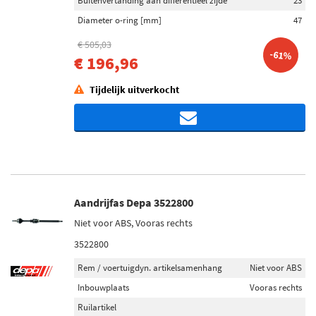
Buitenvertanding aan differentieel zijde
23
Diameter o-ring [mm]
47
€ 505,03
-61%
€ 196,96
Tijdelijk uitverkocht
Aandrijfas Depa 3522800
Niet voor ABS, Vooras rechts
3522800
Rem / voertuigdyn. artikelsamenhang
Niet voor ABS
Inbouwplaats
Vooras rechts
Ruilartikel