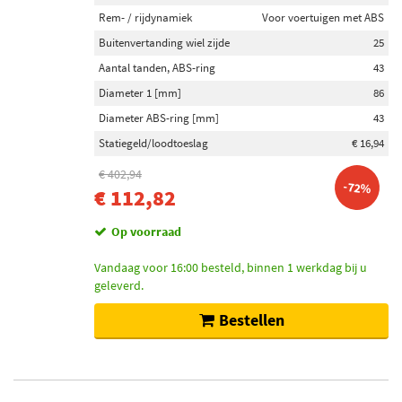
Categorieën
Rem- / rijdynamiek
Voor voertuigen met ABS
Aandrijfas (36)
Buitenvertanding wiel zijde
25
Schakelstangbus (2)
Aantal tanden, ABS-ring
43
Diameter 1 [mm]
86
Inbouwplaats
Diameter ABS-ring [mm]
43
Vooras rechts (17)
Statiegeld/loodtoeslag
€ 16,94
Vooras links (16)
€ 402,94
-72%
€ 112,82
Voorraad
Op voorraad
Niet op voorraad (31)
Op voorraad (7)
Vandaag voor 16:00 besteld, binnen 1 werkdag bij u
geleverd.
Bestellen