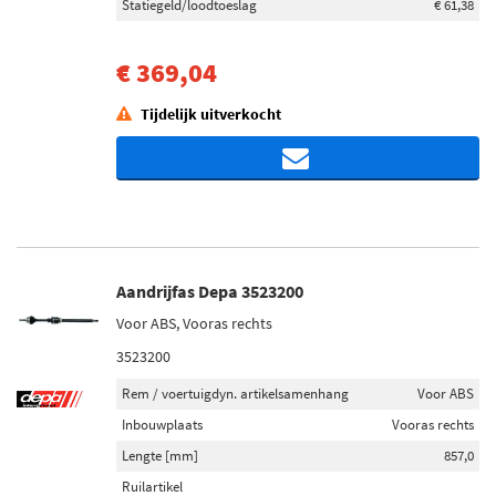
Statiegeld/loodtoeslag
€ 61,38
€ 369,04
Tijdelijk uitverkocht
Aandrijfas Depa 3523200
Voor ABS, Vooras rechts
3523200
Rem / voertuigdyn. artikelsamenhang
Voor ABS
Inbouwplaats
Vooras rechts
Lengte [mm]
857,0
Ruilartikel