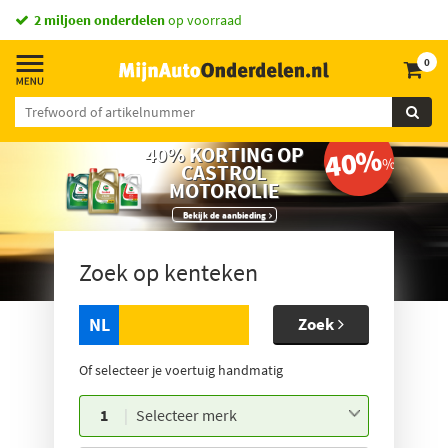
2 miljoen onderdelen
op voorraad
0
40%
40% KORTING OP
CASTROL
MOTOROLIE
Bekijk de aanbieding
Zoek op kenteken
NL
Zoek
Of selecteer je voertuig handmatig
1
Selecteer merk