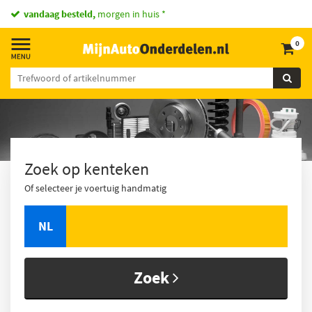
vandaag besteld,
morgen in huis *
0
Zoek op kenteken
Of selecteer je voertuig handmatig
NL
Zoek