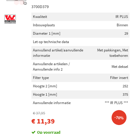
3700D379
Kwaliteit
IR PLUS
Inbouwplaats
Binnen
Diameter 1 [mm]
29
Let op technische data
Aanvullend artikel/aanvullende
Met pakkingen, Met
informatie
toebehoren
Aanvullende artikelen /
Met deksel
Aanvullende info 2
Filter type
Filter insert
Hoogte 2 [mm]
252
Hoogte 1 [mm]
375
Aanvullende informatie
*** IR PLUS ***
€ 37,95
-70%
€ 11,39
Op voorraad