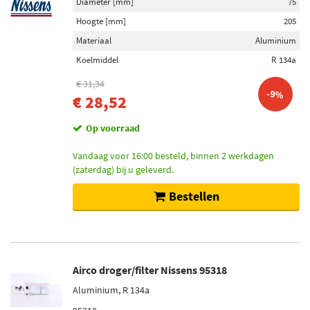
Diameter [mm]
75
Hoogte [mm]
205
Materiaal
Aluminium
Koelmiddel
R 134a
€ 31,34
-9%
€ 28,52
Op voorraad
Vandaag voor 16:00 besteld, binnen 2 werkdagen
(zaterdag) bij u geleverd.
Bestellen
Airco droger/filter Nissens 95318
Aluminium, R 134a