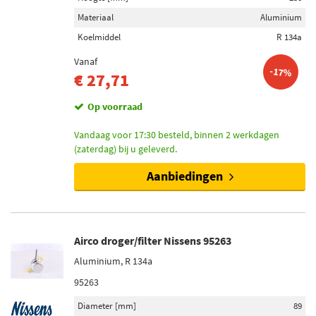
Materiaal
Aluminium
Koelmiddel
R 134a
Vanaf
-17%
€ 27,71
Op voorraad
Vandaag voor 17:30 besteld, binnen 2 werkdagen
(zaterdag) bij u geleverd.
Aanbiedingen
Airco droger/filter Nissens 95263
Aluminium, R 134a
95263
Diameter [mm]
89