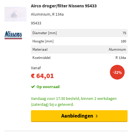
Airco droger/filter Nissens 95433
Aluminium, R 134a
95433
Diameter [mm]
75
Hoogte [mm]
180
Materiaal
Aluminium
Koelmiddel
R 134a
Vanaf
-22%
€ 64,01
Op voorraad
Vandaag voor 17:30 besteld, binnen 2 werkdagen
(zaterdag) bij u geleverd.
Aanbiedingen