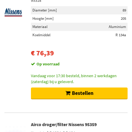
95318
Diameter [mm]
89
Hoogte [mm]
205
Materiaal
Aluminium
Koelmiddel
R 134a
€ 76,39
Op voorraad
Vandaag voor 17:30 besteld, binnen 2 werkdagen
(zaterdag) bij u geleverd.
Bestellen
Airco droger/filter Nissens 95359