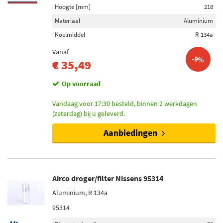
Hoogte [mm]
218
Materiaal
Aluminium
Koelmiddel
R 134a
Vanaf
-9%
€ 35,49
Op voorraad
Vandaag voor 17:30 besteld, binnen 2 werkdagen
(zaterdag) bij u geleverd.
Aanbiedingen
Airco droger/filter Nissens 95314
Aluminium, R 134a
95314