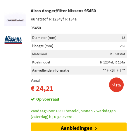
Airco droger/filter Nissens 95450
Kunststof, R 1234yf, R 134a
95450
Diameter [mm]
13
Hoogte [mm]
255
Materiaal
Kunststof
Koelmiddel
R 1234yf, R 134a
Aanvullende informatie
** FIRST FIT **
Vanaf
-31%
€ 24,21
Op voorraad
Vandaag voor 18:00 besteld, binnen 2 werkdagen
(zaterdag) bij u geleverd.
Aanbiedingen