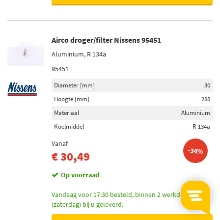
Airco droger/filter Nissens 95451
Aluminium, R 134a
95451
Diameter [mm]
30
Hoogte [mm]
288
Materiaal
Aluminium
Koelmiddel
R 134a
Vanaf
-34%
€ 30,49
Op voorraad
Vandaag voor 17:30 besteld, binnen 2 werkdagen
(zaterdag) bij u geleverd.