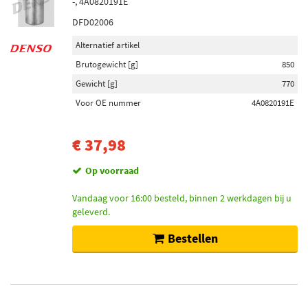
-, 4A0820191E
DFD02006
Alternatief artikel
Brutogewicht [g]
850
Gewicht [g]
770
Voor OE nummer
4A0820191E
€ 37,98
Op voorraad
Vandaag voor 16:00 besteld, binnen 2 werkdagen bij u
geleverd.
Bestellen