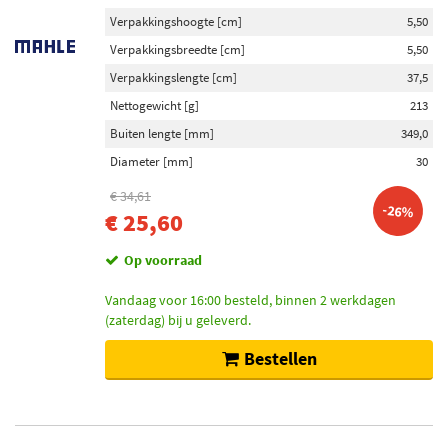
Verpakkingshoogte [cm]
5,50
Verpakkingsbreedte [cm]
5,50
Verpakkingslengte [cm]
37,5
Nettogewicht [g]
213
Buiten lengte [mm]
349,0
Diameter [mm]
30
€ 34,61
-26%
€ 25,60
Op voorraad
Vandaag voor 16:00 besteld, binnen 2 werkdagen
(zaterdag) bij u geleverd.
Bestellen