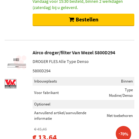
Vandaag voor 15:30 besteld, binnen 2 werkdagen
(zaterdag) bij u geleverd.
Bestellen
Airco droger/filter Van Wezel 5800D294
DROGER FLES Alle Type Denso
5800D294
Inbouwplaats
Binnen
Type
Voor fabrikant
Modine/Denso
Optioneel
Aanvullend artikel/aanvullende
Met toebehoren
informatie
€ 45,46
-70%
€ 13,64