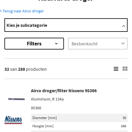
Terug naar Airco droger
Modellen
Kies je subcategorie
100
200
Filters
80
90
A1
Toon meer
32
van
288
producten
×
288
Resultaten
Airco droger/filter Nissens 95366
Aluminium, R 134a
×
Merk
95366
Van Wezel (19)
Diameter [mm]
30
Diederichs (7)
Hoogte [mm]
348