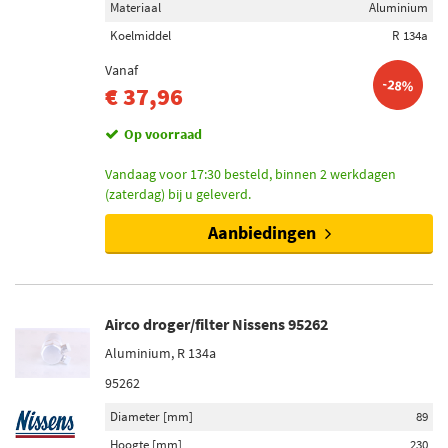
Materiaal
Aluminium
Koelmiddel
R 134a
Vanaf
-28%
€ 37,96
Op voorraad
Vandaag voor 17:30 besteld, binnen 2 werkdagen
(zaterdag) bij u geleverd.
Aanbiedingen
Airco droger/filter Nissens 95262
Aluminium, R 134a
95262
Diameter [mm]
89
Hoogte [mm]
230