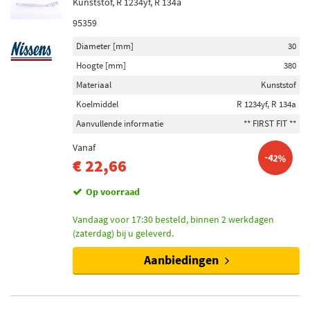
Kunststof, R 1234yf, R 134a
95359
Diameter [mm]
30
Hoogte [mm]
380
Materiaal
Kunststof
Koelmiddel
R 1234yf, R 134a
Aanvullende informatie
** FIRST FIT **
Vanaf
-42%
€ 22,66
Op voorraad
Vandaag voor 17:30 besteld, binnen 2 werkdagen
(zaterdag) bij u geleverd.
Aanbiedingen