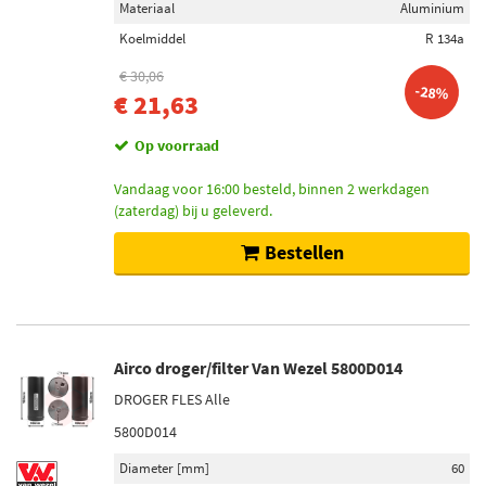
Materiaal
Aluminium
Nissens (25)
Koelmiddel
R 134a
Ava Cooling (24)
€ 30,06
Valeo (26)
-28%
€ 21,63
Toon meer
Op voorraad
Voorraad
Vandaag voor 16:00 besteld, binnen 2 werkdagen
(zaterdag) bij u geleverd.
Niet op voorraad (164)
Op voorraad (124)
Bestellen
Airco droger/filter Van Wezel 5800D014
DROGER FLES Alle
5800D014
Diameter [mm]
60