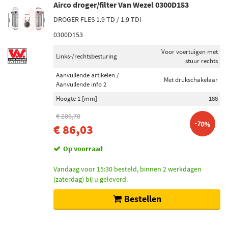
Airco droger/filter Van Wezel 0300D153
DROGER FLES 1.9 TD / 1.9 TDi
0300D153
Voor voertuigen met
Links-/rechtsbesturing
stuur rechts
Aanvullende artikelen /
Met drukschakelaar
Aanvullende info 2
Hoogte 1 [mm]
188
€ 286,78
-70%
€ 86,03
Op voorraad
Vandaag voor 15:30 besteld, binnen 2 werkdagen
(zaterdag) bij u geleverd.
Bestellen