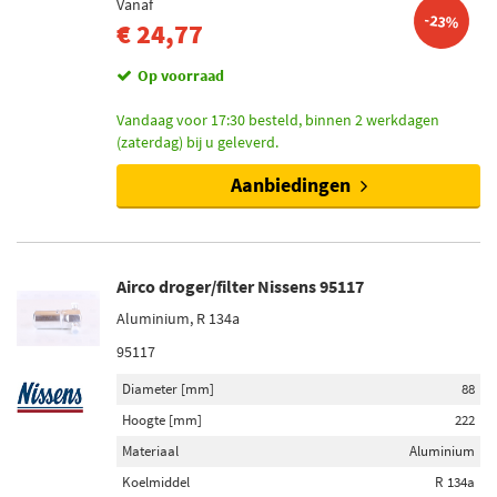
Vanaf
-23%
€ 24,77
Op voorraad
Vandaag voor 17:30 besteld, binnen 2 werkdagen
(zaterdag) bij u geleverd.
Aanbiedingen
Airco droger/filter Nissens 95117
Aluminium, R 134a
95117
Diameter [mm]
88
Hoogte [mm]
222
Materiaal
Aluminium
Koelmiddel
R 134a