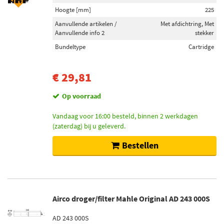
Hoogte [mm]
225
Aanvullende artikelen /
Met afdichtring, Met
Aanvullende info 2
stekker
Bundeltype
Cartridge
€ 29,81
Op voorraad
Vandaag voor 16:00 besteld, binnen 2 werkdagen
(zaterdag) bij u geleverd.
Bestellen
Airco droger/filter Mahle Original AD 243 000S
AD 243 000S