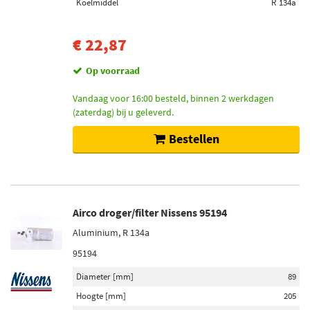
Koelmiddel
R 134a
€ 22,87
Op voorraad
Vandaag voor 16:00 besteld, binnen 2 werkdagen
(zaterdag) bij u geleverd.
Bestellen
Airco droger/filter Nissens 95194
Aluminium, R 134a
95194
Diameter [mm]
89
Hoogte [mm]
205