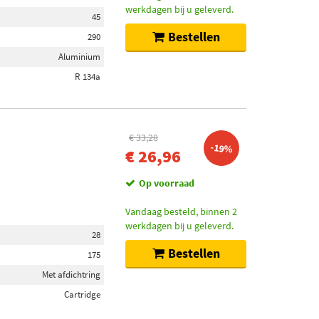
werkdagen bij u geleverd.
45
Bestellen
290
Aluminium
R 134a
€ 33,28
-19%
€ 26,96
Op voorraad
Vandaag besteld, binnen 2
werkdagen bij u geleverd.
28
Bestellen
175
Met afdichtring
Cartridge