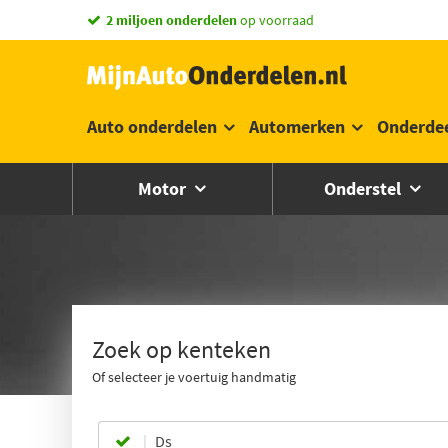
vandaag besteld,
2 miljoen onderdelen
morgen in huis *
op voorraad
Auto onderdelen
Automerken
Onderde
Motor
Onderstel
Zoek op kenteken
Of selecteer je voertuig handmatig
Ds