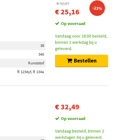
€ 32,67
-23%
€ 25,16
Op voorraad
Vandaag voor 16:00 besteld,
binnen 1 werkdag bij u
38
geleverd.
345
Bestellen
Kunststof
R 1234yf, R 134a
€ 32,49
Op voorraad
Vandaag besteld, binnen 2
werkdagen bij u geleverd.