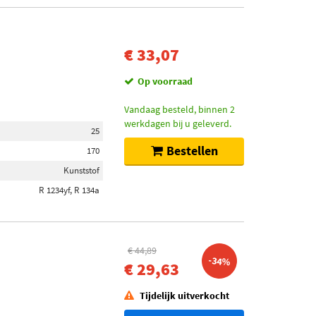
€ 33,07
Op voorraad
Vandaag besteld, binnen 2
werkdagen bij u geleverd.
25
Bestellen
170
Kunststof
R 1234yf, R 134a
€ 44,89
-34%
€ 29,63
Tijdelijk uitverkocht