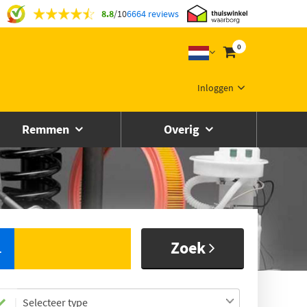
8.8
/
10
6664 reviews
0
Inloggen
Remmen
Overig
Zoek
L
Selecteer type