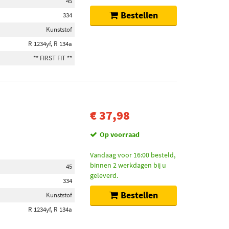
45
Bestellen
334
Kunststof
R 1234yf, R 134a
** FIRST FIT **
€ 37,98
Op voorraad
Vandaag voor 16:00 besteld,
binnen 2 werkdagen bij u
45
geleverd.
334
Bestellen
Kunststof
R 1234yf, R 134a