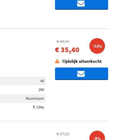
€ 40,69
-13%
€ 35,40
Tijdelijk uitverkocht
45
290
Aluminium
R 134a
€ 27,22
-8%