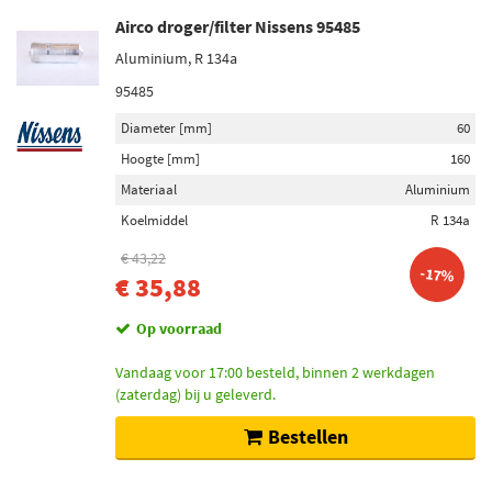
Airco droger/filter Nissens 95485
Aluminium, R 134a
95485
Diameter [mm]
60
Hoogte [mm]
160
Materiaal
Aluminium
Koelmiddel
R 134a
€ 43,22
-17%
€ 35,88
Op voorraad
Vandaag voor 17:00 besteld, binnen 2 werkdagen
(zaterdag) bij u geleverd.
Bestellen