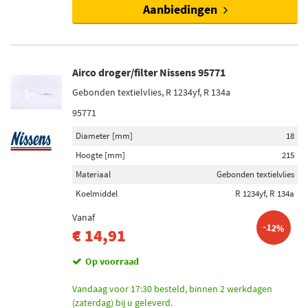
Aanbiedingen
Airco droger/filter Nissens 95771
Gebonden textielvlies, R 1234yf, R 134a
95771
Diameter [mm]
18
Hoogte [mm]
215
Materiaal
Gebonden textielvlies
Koelmiddel
R 1234yf, R 134a
Vanaf
-12%
€ 14,91
Op voorraad
Vandaag voor 17:30 besteld, binnen 2 werkdagen
(zaterdag) bij u geleverd.