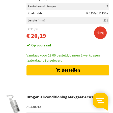
Aantal aansluitingen
2
Koelmiddel
R 1234yf, R 134a
Lengte [mm]
211
€ 31,06
-35%
€ 20,19
Op voorraad
Vandaag voor 18:00 besteld, binnen 2 werkdagen
(zaterdag) bij u geleverd.
Bestellen
Droger, airconditioning Maxgear AC430013
AC430013