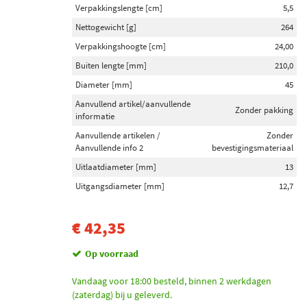
Verpakkingslengte [cm]
5,5
Nettogewicht [g]
264
Verpakkingshoogte [cm]
24,00
Buiten lengte [mm]
210,0
Diameter [mm]
45
Aanvullend artikel/aanvullende
Zonder pakking
informatie
Aanvullende artikelen /
Zonder
Aanvullende info 2
bevestigingsmateriaal
Uitlaatdiameter [mm]
13
Uitgangsdiameter [mm]
12,7
€ 42,35
Op voorraad
Vandaag voor 18:00 besteld, binnen 2 werkdagen
(zaterdag) bij u geleverd.