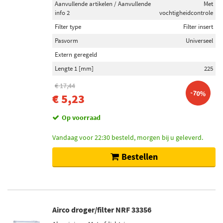
Aanvullende artikelen / Aanvullende
Met
Nissens (12)
info 2
vochtigheidcontrole
Ava Cooling (12)
Filter type
Filter insert
Valeo (13)
Pasvorm
Universeel
Extern geregeld
Toon meer
Lengte 1 [mm]
225
Voorraad
€ 17,44
-70%
€ 5,23
Niet op voorraad (68)
Op voorraad (35)
Op voorraad
Vandaag voor 22:30 besteld, morgen bij u geleverd.
Bestellen
Airco droger/filter NRF 33356