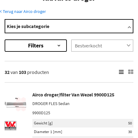
Terug naar Airco droger
Modellen
Kies je subcategorie
Carens
Carnival
Filters
Cee'D
Ceed
Ceed Sportswagon
Toon meer
32
van
103
producten
×
103
Resultaten
Airco droger/filter Van Wezel 9900D125
DROGER FLES Sedan
×
Merk
9900D125
Van Wezel (6)
Gewicht [g]
50
Diederichs (1)
Diameter 1 [mm]
30