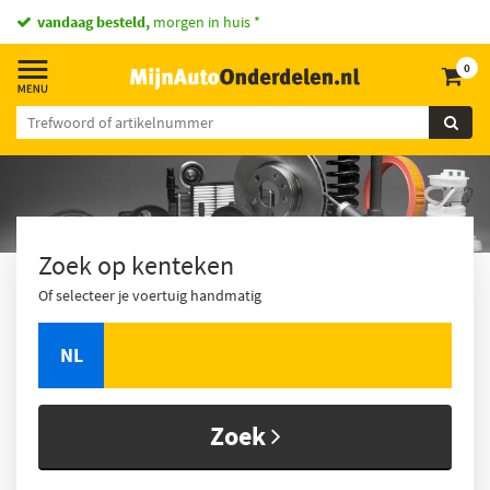
vandaag besteld,
morgen in huis *
0
Zoek op kenteken
Of selecteer je voertuig handmatig
NL
Zoek