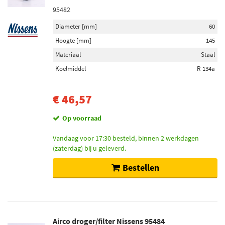
95482
Diameter [mm]
60
Hoogte [mm]
145
Materiaal
Staal
Koelmiddel
R 134a
€ 46,57
Op voorraad
Vandaag voor 17:30 besteld, binnen 2 werkdagen
(zaterdag) bij u geleverd.
Bestellen
Airco droger/filter Nissens 95484