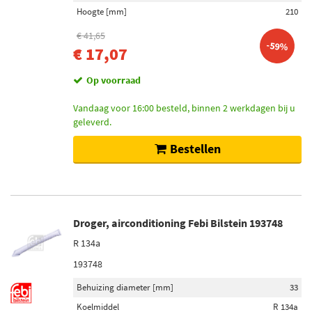
Hoogte [mm]
210
€ 41,65
-59%
€ 17,07
Op voorraad
Vandaag voor 16:00 besteld, binnen 2 werkdagen bij u
geleverd.
Bestellen
Droger, airconditioning Febi Bilstein 193748
R 134a
193748
Behuizing diameter [mm]
33
Koelmiddel
R 134a