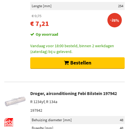
Lengte [mm]
254
€ 9,75
-26%
€ 7,21
Op voorraad
Vandaag voor 18:00 besteld, binnen 2 werkdagen
(zaterdag) bij u geleverd.
Bestellen
Droger, airconditioning Febi Bilstein 197942
R 1234yf, R 134a
197942
Behuizing diameter [mm]
48
Breedte [mm]
48