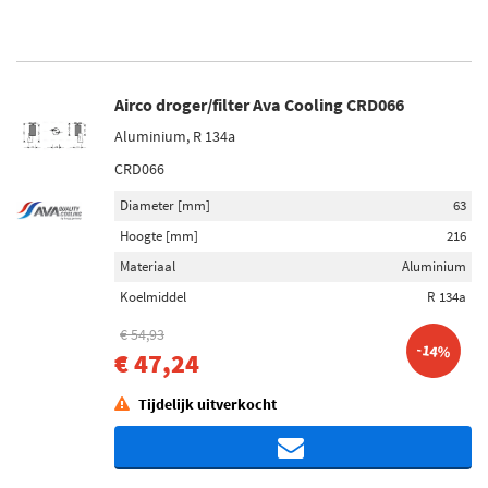
Airco droger/filter Ava Cooling CRD066
Aluminium, R 134a
CRD066
Diameter [mm]
63
Hoogte [mm]
216
Materiaal
Aluminium
Koelmiddel
R 134a
€ 54,93
-14%
€ 47,24
Tijdelijk uitverkocht