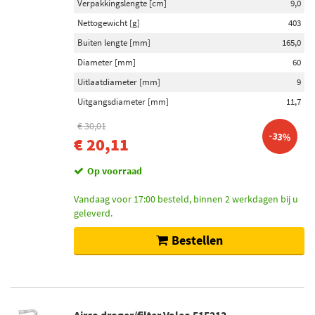
Verpakkingslengte [cm]
9,0
Nettogewicht [g]
403
Buiten lengte [mm]
165,0
Diameter [mm]
60
Uitlaatdiameter [mm]
9
Uitgangsdiameter [mm]
11,7
€ 30,01
-33%
€ 20,11
Op voorraad
Vandaag voor 17:00 besteld, binnen 2 werkdagen bij u
geleverd.
Bestellen