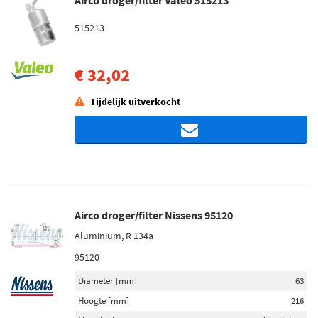
Airco droger/filter Valeo 515213
515213
€ 32,02
Tijdelijk uitverkocht
Airco droger/filter Nissens 95120
Aluminium, R 134a
95120
Diameter [mm]
63
Hoogte [mm]
216