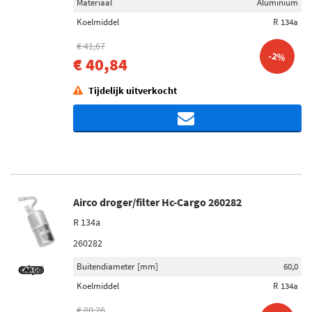
Materiaal
Aluminium
Koelmiddel
R 134a
€ 41,67
-2%
€ 40,84
Tijdelijk uitverkocht
Airco droger/filter Hc-Cargo 260282
R 134a
260282
Buitendiameter [mm]
60,0
Koelmiddel
R 134a
€ 80,26