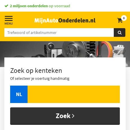
vandaag besteld,
morgen in huis *
0
Zoek op kenteken
Of selecteer je voertuig handmatig
NL
Zoek