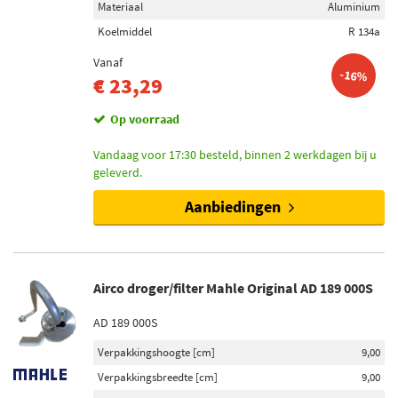
Hc-Cargo (1)
Materiaal
Aluminium
Koelmiddel
R 134a
Toon meer
Vanaf
-16%
€ 23,29
Voorraad
Niet op voorraad (8)
Op voorraad
Op voorraad (2)
Vandaag voor 17:30 besteld, binnen 2 werkdagen bij u
geleverd.
Aanbiedingen
Airco droger/filter Mahle Original AD 189 000S
AD 189 000S
Verpakkingshoogte [cm]
9,00
Verpakkingsbreedte [cm]
9,00