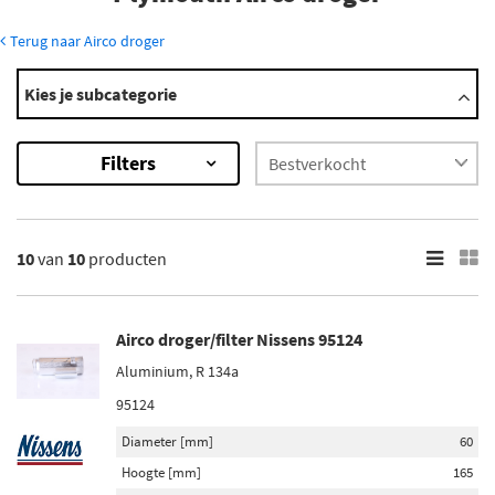
Terug naar Airco droger
Modellen
Kies je subcategorie
Breeze
Neon
Filters
Voyager / Grandoyager
×
10
Resultaten
10
van
10
producten
×
Merk
Airco droger/filter Nissens 95124
Nissens (2)
Aluminium, R 134a
Ava Cooling (2)
95124
Valeo (1)
Diameter [mm]
60
Vemo (3)
Hoogte [mm]
165