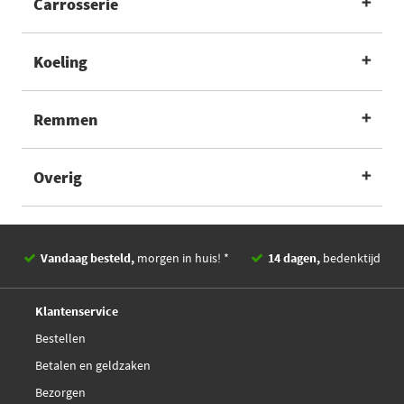
Carrosserie
2 miljoen auto-onderdelen leverbaar
Ons assortiment bestaat uit maar liefst 2 miljoen auto-
Koeling
onderdelen voor alle automerken en –types. Bestelt u voor
20.00 uur? Dan leveren we uw bestelling de volgende werkdag.
Remmen
Overig
Vandaag besteld,
morgen in huis! *
14 dagen,
bedenktijd
Deskundig,
advies
Klantenservice
Bestellen
Betalen en geldzaken
Bezorgen