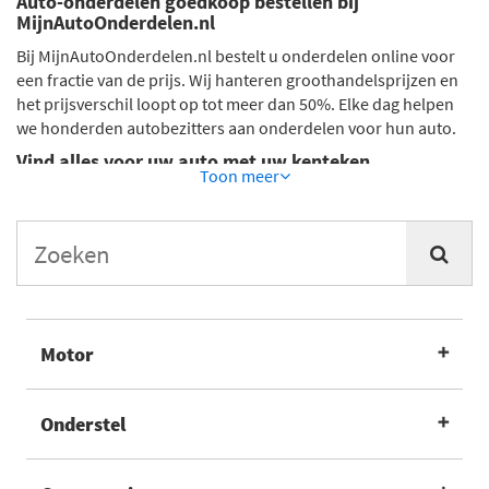
Auto-onderdelen goedkoop bestellen bij
MijnAutoOnderdelen.nl
Bij MijnAutoOnderdelen.nl bestelt u onderdelen online voor
een fractie van de prijs. Wij hanteren groothandelsprijzen en
het prijsverschil loopt op tot meer dan 50%. Elke dag helpen
we honderden autobezitters aan onderdelen voor hun auto.
Vind alles voor uw auto met uw kenteken
Toon
meer
Door uw kenteken in te voeren op onze website ziet u
onderdelen die op uw auto passen. Zo vindt u altijd het juiste
auto-onderdeel. Twijfelt u? Vraag het onze klantenservice!
Wij leveren onderdelen van kwaliteitsmerken
We hebben een selectie gemaakt van de beste merken voor
auto-onderdelen. U vindt bijvoorbeeld onderdelen van de
Motor
volgende merken:
Van Wezel
Febi Bilstein
Onderstel
Bosch
Beru
Nipparts