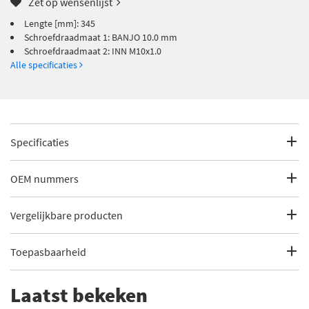
Zet op wensenlijst
Lengte [mm]: 345
Schroefdraadmaat 1: BANJO 10.0 mm
Schroefdraadmaat 2: INN M10x1.0
Alle specificaties
Specificaties
Fabrikantcode
SL 3391
OEM nummers
Merk
ABS
Saab
Vergelijkbare producten
Saab
4241444
Categorie
Remslang
Opel
Toepasbaarheid
€ 7,84
ABE C81609ABE
Bekijk meer
ABS Remslang
Opel
562345
Opel
562350
Dit artikel is geschikt voor de volgende voertuigen
Lengte [mm]
345
€ 11,75
Laatst bekeken
ABE C84113ABE
Opel
562358