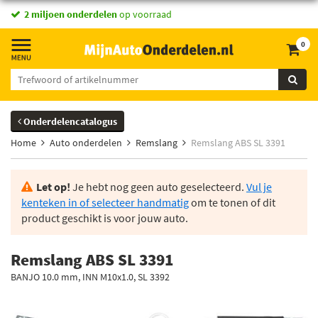
2 miljoen onderdelen
op voorraad
0
Onderdelencatalogus
Home
Auto onderdelen
Remslang
Remslang ABS SL 3391
Let op!
Je hebt nog geen auto geselecteerd.
Vul je
kenteken in of selecteer handmatig
om te tonen of dit
product geschikt is voor jouw auto.
Remslang ABS SL 3391
BANJO 10.0 mm, INN M10x1.0, SL 3392