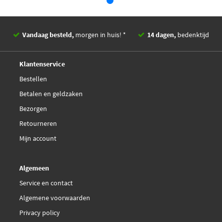
NK 853617
Vandaag besteld,
morgen in huis! *
14 dagen,
bedenktijd
NK 853637
Deskundig,
advies
Klantenservice
NK 854116
Bestellen
Betalen en geldzaken
National NBH6327
Bezorgen
Retourneren
Sasic SBH6360
Mijn account
TRW PHD228
Algemeen
€ 15,38
TRW PHD348
Service en contact
Algemene voorwaarden
Privacy policy