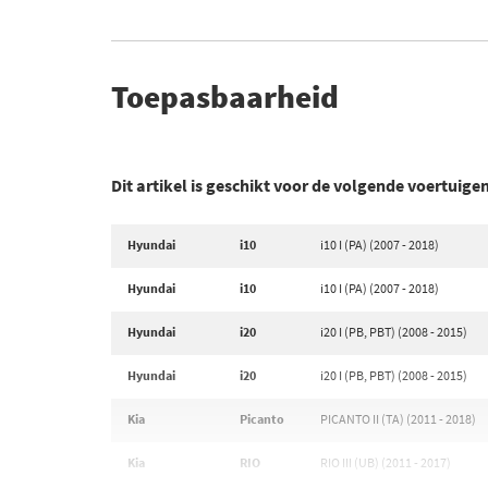
Toepasbaarheid
Dit artikel is geschikt voor de volgende voertuige
Hyundai
i10
i10 I (PA) (2007 - 2018)
Hyundai
i10
i10 I (PA) (2007 - 2018)
Hyundai
i20
i20 I (PB, PBT) (2008 - 2015)
Hyundai
i20
i20 I (PB, PBT) (2008 - 2015)
Kia
Picanto
PICANTO II (TA) (2011 - 2018)
Kia
RIO
RIO III (UB) (2011 - 2017)