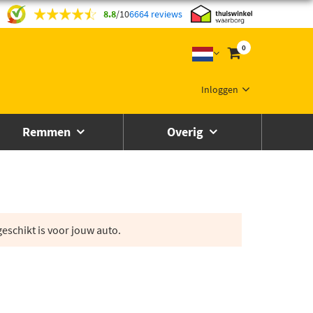
8.8
/
10
6664 reviews
0
Inloggen
Remmen
Overig
eschikt is voor jouw auto.