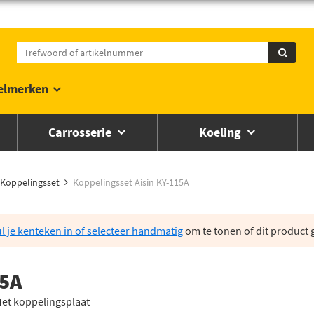
elmerken
Carrosserie
Koeling
Koppelingsset
Koppelingsset Aisin KY-115A
l je kenteken in of selecteer handmatig
om te tonen of dit product g
15A
Met koppelingsplaat