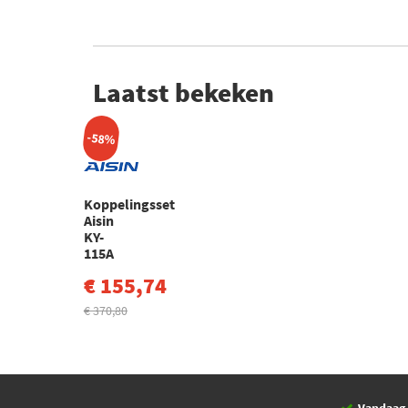
Laatst bekeken
-58%
Koppelingsset
Aisin
KY-
115A
€ 155,74
€ 370,80