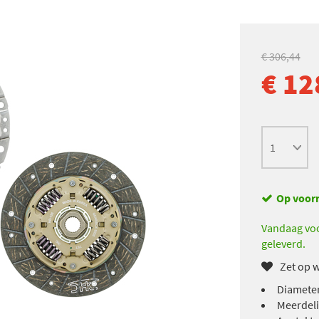
€ 306,44
€ 12
Op voor
Vandaag voo
geleverd.
Zet op w
Diameter
Meerdeli