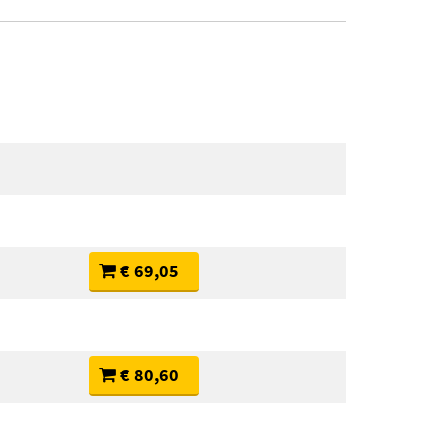
€ 69,05
€ 80,60