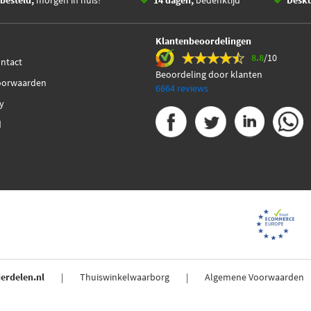
besteld,
morgen in huis! *
14 dagen,
bedenktijd
Desk
Klantenbeoordelingen
8.8
/10
ontact
Beoordeling door klanten
oorwaarden
6664 reviews
cy
d
erdelen.nl
Thuiswinkelwaarborg
Algemene Voorwaarden