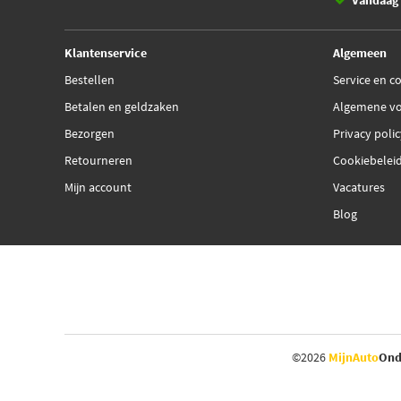
Vandaag 
Klantenservice
Algemeen
Bestellen
Service en c
Betalen en geldzaken
Algemene v
Bezorgen
Privacy poli
Retourneren
Cookiebelei
Mijn account
Vacatures
Blog
©2026
MijnAuto
Ond