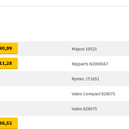
90,99
Mapco 10521
11,28
Nipparts N2000567
Rymec JT1651
Valeo Compact 828075
Valeo 828075
86,52