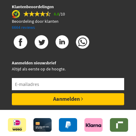
Lucas LKP070
Klantenbeoordelingen
8.8
/10
Lucas LKP213
Beoordeling door klanten
6664 reviews
Magneti Marelli
341200000819
Magneti Marelli
Aanmelden nieuwsbrief
341304150000
Altijd als eerste op de hoogte.
Optimal R-1505
Ruville 550120
Aanmelden
Ruville 5501201
Ruville 550231