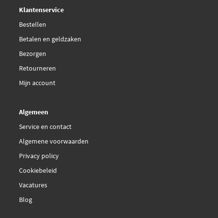
Deskundig,
advies
Klantenservice
Graf TP030
Bestellen
Betalen en geldzaken
Graf TP078
Bezorgen
Retourneren
Graf TP323
Mijn account
Hutchinson 134 APPP 25
Algemeen
Lucas LDK0263
Service en contact
Algemene voorwaarden
Lucas LDK0647
Privacy policy
Cookiebeleid
Lucas LDK0756
Vacatures
Lucas LKP039
Blog