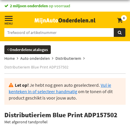
vandaag besteld,
2 miljoen onderdelen
morgen in huis *
op voorraad
0
Onderdelencatalogus
Home
Auto onderdelen
Distributieriem
Distributieriem Blue Print ADP157502
Let op!
Je hebt nog geen auto geselecteerd.
Vul je
kenteken in of selecteer handmatig
om te tonen of dit
product geschikt is voor jouw auto.
Distributieriem Blue Print ADP157502
Met afgerond tandprofiel