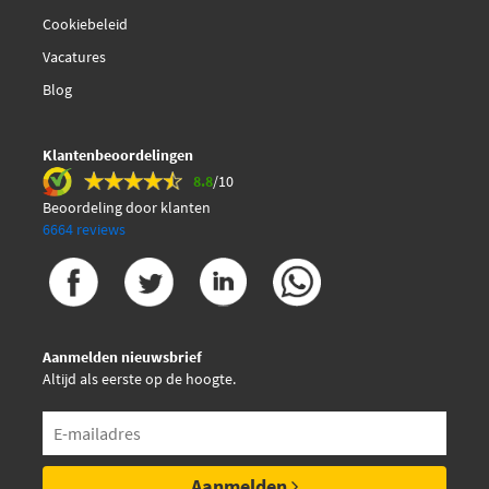
Cookiebeleid
Valeo Compact 700422
Vacatures
Blog
Valeo 700422
Klantenbeoordelingen
8.8
/10
Beoordeling door klanten
6664 reviews
Aanmelden nieuwsbrief
Altijd als eerste op de hoogte.
Aanmelden