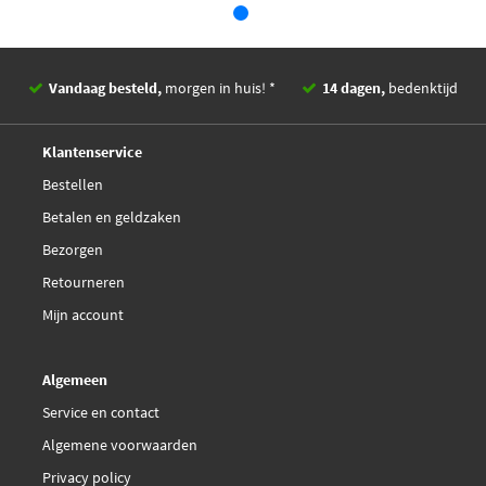
Meat Doria 88223
Meat Doria 88223E
Vandaag besteld,
morgen in huis! *
14 dagen,
bedenktijd
Deskundig,
advies
NRF 48602
Klantenservice
Bestellen
€ 197,23
NTK 91374
Betalen en geldzaken
€ 112,30
Bezorgen
Nissens 98350
Retourneren
Sidat 83.953
Mijn account
Sidat 83.953AS
Algemeen
Service en contact
Swag 33 10 2599
Algemene voorwaarden
Privacy policy
TMI EG00111