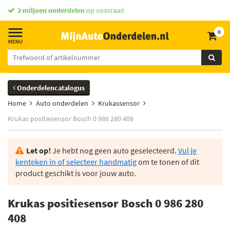
vandaag besteld,
2 miljoen onderdelen
morgen in huis *
op voorraad
0
Onderdelencatalogus
Home
Auto onderdelen
Krukassensor
Krukas positiesensor Bosch 0 986 280 408
Let op!
Je hebt nog geen auto geselecteerd.
Vul je
kenteken in of selecteer handmatig
om te tonen of dit
product geschikt is voor jouw auto.
Krukas positiesensor Bosch 0 986 280
408