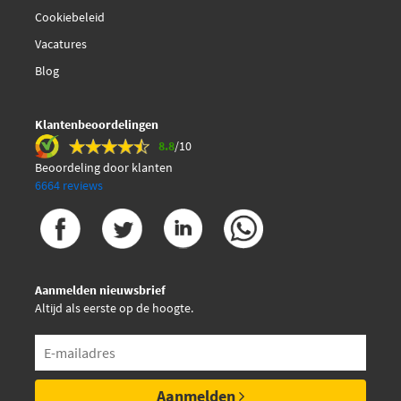
Cookiebeleid
€ 2,44
Maxgear 20-0124
Vacatures
Blog
Mintex MDB3242
Mintex MDB3287
Klantenbeoordelingen
8.8
/10
Beoordeling door klanten
Pagid T2149N
6664 reviews
Pagid T2149N-55416N-00
Pagid T2149N-55548N-00
Aanmelden nieuwsbrief
Altijd als eerste op de hoogte.
Pagid T2149N-55575N-00
Pagid T2149N-55580N-00
Aanmelden