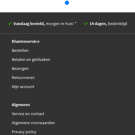
LPR 05P1781
LPR 05P1781A
Vandaag besteld,
morgen in huis! *
14 dagen,
bedenktijd
LPR 05P2081
Deskundig,
advies
Klantenservice
Magneti Marelli
Bestellen
363700450093
Betalen en geldzaken
Bezorgen
Magneti Marelli
363916060841
Retourneren
Mijn account
Magneti Marelli
363916060873
Algemeen
Service en contact
Malo 1050947
Algemene voorwaarden
€ 32,83
Maxgear 19-2910
Privacy policy