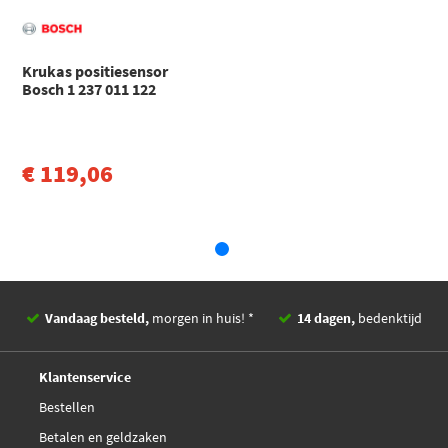
Volkswagen
GOLF III Van
GOLF III Van (1H1) (1991 - 1997)
Krukas positiesensor
Volkswagen
Golf
Bosch 1 237 011 122
GOLF III Variant (1H5) Sedan (1993 - 1999)
Toon meer
€ 119,06
Vandaag besteld,
morgen in huis! *
14 dagen,
bedenktijd
Deskundig,
advies
Klantenservice
Bestellen
Betalen en geldzaken