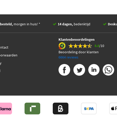
besteld,
morgen in huis! *
14 dagen,
bedenktijd
Desk
Klantenbeoordelingen
8.8
/10
ontact
Beoordeling door klanten
oorwaarden
6664 reviews
cy
d