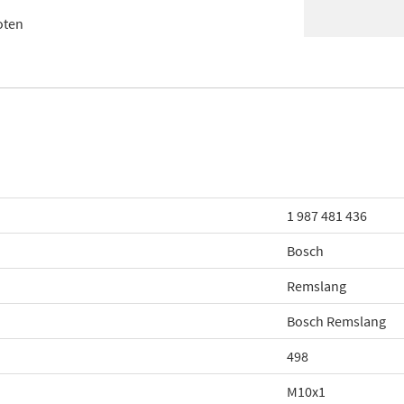
oten
1 987 481 436
Bosch
Remslang
Bosch Remslang
498
M10x1