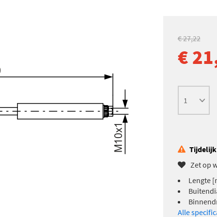
€ 27,22
€ 21
Tijdelij
Zet op w
Lengte [
Buitendi
Binnend
Alle specifi