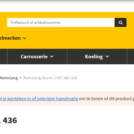
elmerken
Carrosserie
Koeling
Remslang
Remslang Bosch 1 987 481 436
l je kenteken in of selecteer handmatig
om te tonen of dit product g
 436