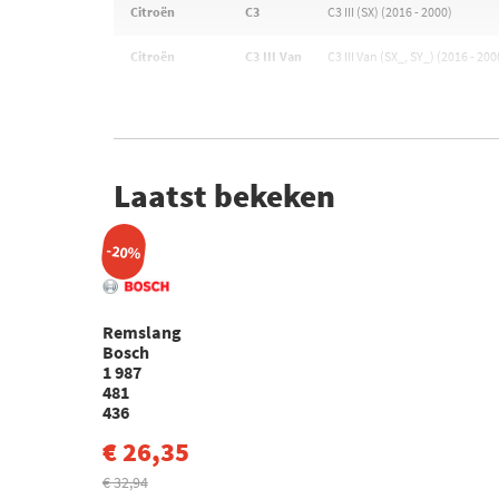
Citroën
C3
C3 III (SX) (2016 - 2000)
Citroën
C3 III Van
C3 III Van (SX_, SY_) (2016 - 200
Laatst bekeken
-20%
Remslang
Bosch
1 987
481
436
€ 26,35
€ 32,94