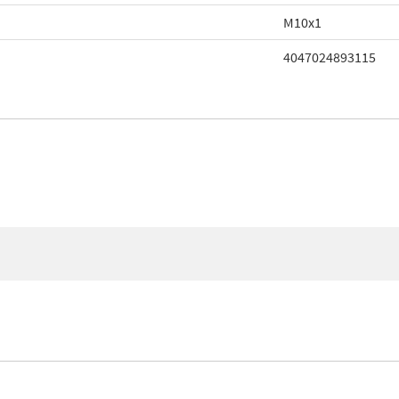
M10x1
4047024893115