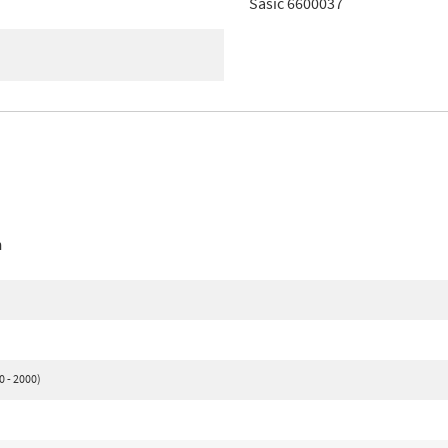
Sasic 6600037
n
0 - 2000)