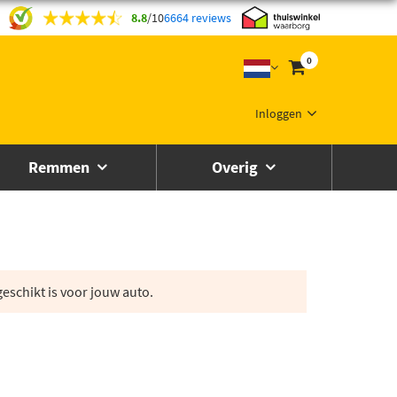
8.8
/
10
6664 reviews
0
Inloggen
Remmen
Overig
eschikt is voor jouw auto.