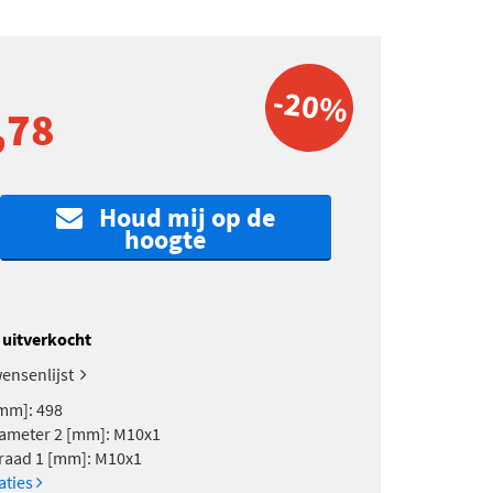
-20%
,78
Houd mij op de
hoogte
k uitverkocht
ensenlijst
mm]: 498
ameter 2 [mm]: M10x1
raad 1 [mm]: M10x1
caties