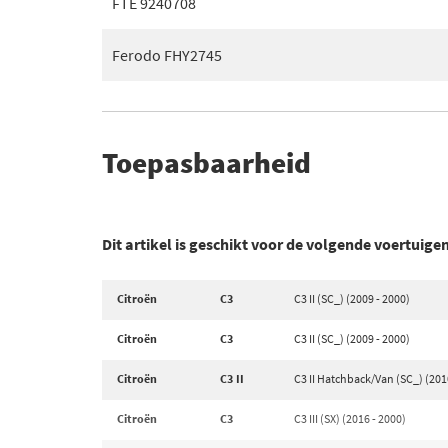
FTE 9240708
Ferodo FHY2745
Toepasbaarheid
Dit artikel is geschikt voor de volgende voertuige
Citroën
C3
C3 II (SC_) (2009 - 2000)
Citroën
C3
C3 II (SC_) (2009 - 2000)
Citroën
C3 II
C3 II Hatchback/Van (SC_) (201
Citroën
C3
C3 III (SX) (2016 - 2000)