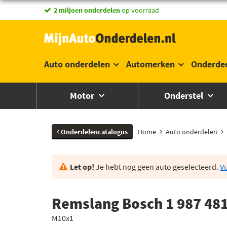
vandaag besteld,
2 miljoen onderdelen
morgen in huis *
op voorraad
Auto onderdelen
Automerken
Onderde
Motor
Onderstel
Onderdelencatalogus
Home
Auto onderdelen
Let op!
Je hebt nog geen auto geselecteerd.
Vu
Remslang Bosch 1 987 481
M10x1