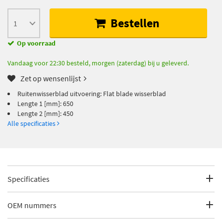
Bestellen
Op voorraad
Vandaag voor 22:30 besteld, morgen (zaterdag) bij u geleverd.
Zet op wensenlijst
Ruitenwisserblad uitvoering: Flat blade wisserblad
Lengte 1 [mm]: 650
Lengte 2 [mm]: 450
Alle specificaties
Specificaties
Fabrikantcode
3 397 007 863
OEM nummers