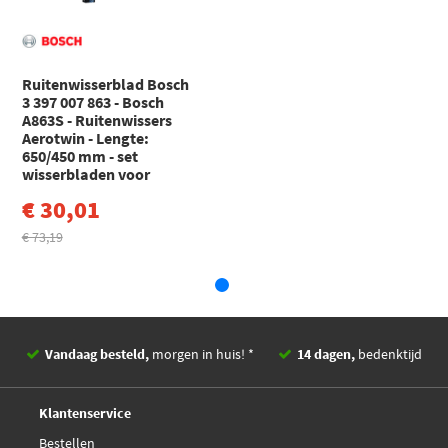
€ 27,38
SWF 119317
k
A1 Sportback (GBA) (2018 - 2000)
Audi
A3
SWF 119619
A3 (8V1, 8VK) (2012 - 2020)
Ruitenwisserblad Bosch
3 397 007 863 - Bosch
Toon meer
SWF 262204
A863S - Ruitenwissers
Aerotwin - Lengte:
650/450 mm - set
Trico EFK65451L
wisserbladen voor
€ 30,01
Valeo Compact 574707
€ 73,19
Valeo Compact 575003
Valeo Compact 575009
Vandaag besteld,
morgen in huis! *
14 dagen,
bedenktijd
Valeo Compact 577700
Deskundig,
advies
Klantenservice
Valeo Compact 577834
Bestellen