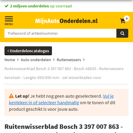
2 miljoen onderdelen
op voorraad
0
Onderdelencatalogus
Home
Auto onderdelen
Ruitenwissers
Ruitenwisserblad Bosch 3 397 007 863 - Bosch A863S - Ruitenwissers
Aerotwin - Lengte: 650/450 mm - set wisserbladen voor
Let op!
Je hebt nog geen auto geselecteerd.
Vul je
kenteken in of selecteer handmatig
om te tonen of dit
product geschikt is voor jouw auto.
Ruitenwisserblad Bosch 3 397 007 863 -