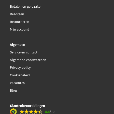
Betalen en geldzaken
Valeo Compact 578504
Bezorgen
Retourneren
Valeo Compact 578513
Mijn account
€ 23,07
Valeo 574707
Algemeen
Service en contact
Algemene voorwaarden
Privacy policy
Cookiebeleid
Vacatures
Blog
Klantenbeoordelingen
8.8
/10