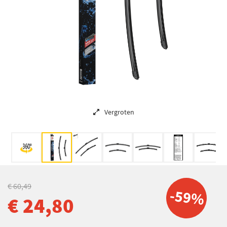
Vergroten
€ 60,49
-59%
€ 24,80