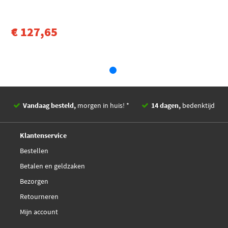
Toon meer
Seim CP38
€ 127,65
€ 28,66
Valeo 254038
Vandaag besteld,
morgen in huis! *
14 dagen,
bedenktijd
Deskundig,
advies
Klantenservice
Bestellen
Betalen en geldzaken
Bezorgen
Retourneren
Mijn account