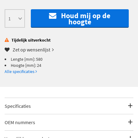
Houd mij op de
hoogte
Tijdelijk uitverkocht
Zet op wensenlijst
Lengte [mm]: 580
Hoogte [mm]: 24
Alle specificaties
Specificaties
Fabrikantcode
147205
OEM nummers
Merk
Bougicord
Seat