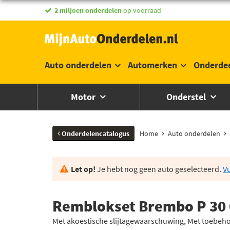
vandaag besteld,
morgen in huis *
Auto onderdelen
Automerken
Onderde
Motor
Onderstel
Onderdelencatalogus
Home
Auto onderdelen
Let op!
Je hebt nog geen auto geselecteerd.
Vu
Remblokset Brembo P 30
Met akoestische slijtagewaarschuwing, Met toebeho