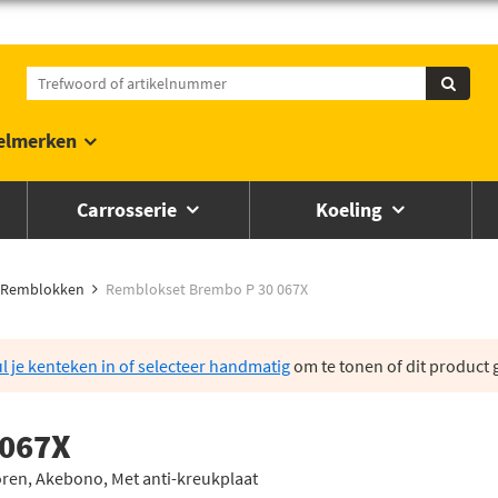
elmerken
Carrosserie
Koeling
Remblokken
Remblokset Brembo P 30 067X
l je kenteken in of selecteer handmatig
om te tonen of dit product g
 067X
ren, Akebono, Met anti-kreukplaat