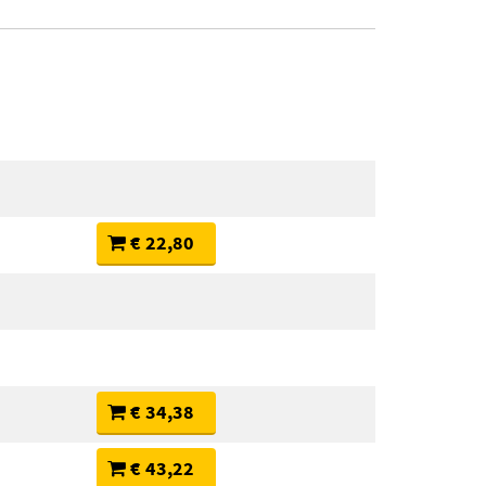
€ 22,80
€ 34,38
€ 43,22