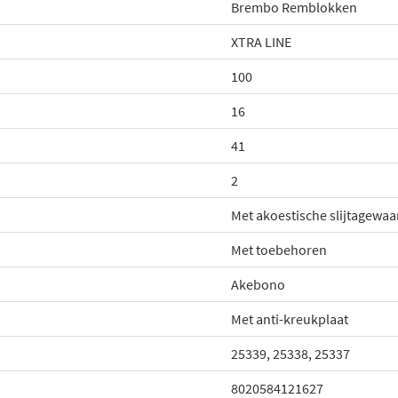
Brembo Remblokken
XTRA LINE
100
16
41
2
Met akoestische slijtagewa
Met toebehoren
Akebono
Met anti-kreukplaat
25339, 25338, 25337
8020584121627