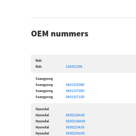
OEM nummers
Baic
Baic
128421336
Ssangyong
Ssangyong
48413350B0
Ssangyong
48413370D0
Ssangyong
48413371D0
Hyundai
Hyundai
583021RA30
Hyundai
583021WA30
Hyundai
583022VA30
Hyundai
583023KA35