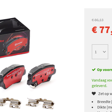
€ 86,13
€ 77
Op voor
Vandaag voo
geleverd.
Zet op w
Breedte 
Dikte [m