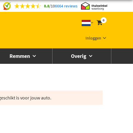
8.8
/
10
6664 reviews
0
Inloggen
Remmen
Overig
eschikt is voor jouw auto.