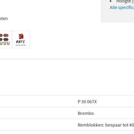
Hoogte [
Alle specifi
oten
P 30 067X
Brembo
Remblokken: bespaar tot 4