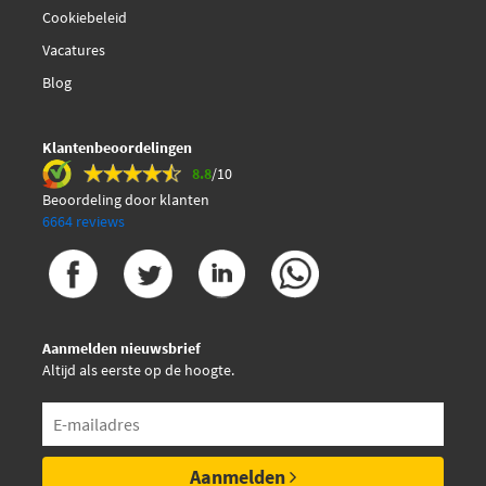
Cookiebeleid
Kawe 109-0117
Vacatures
Kawe 109-0165
Blog
Kawe 1807 12
Klantenbeoordelingen
8.8
/10
LPR 05P2181
Beoordeling door klanten
6664 reviews
Magneti Marelli
363700430103
Mapco 6330
Aanmelden nieuwsbrief
Altijd als eerste op de hoogte.
Mintex MDB4021
Pagid T2696N
Aanmelden