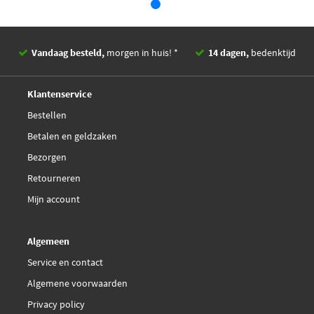
Kia
58302H8A08
Kia
58302K0A00
FTE 9010881
Vandaag besteld,
morgen in huis! *
14 dagen,
bedenktijd
€ 42,83
Ferodo FDB5041
Deskundig,
advies
Klantenservice
Hella 8DB 355 031-681
Bestellen
Betalen en geldzaken
Jurid 573816J
Bezorgen
€ 22,75
Retourneren
Kavo Parts KBP-3045
Mijn account
€ 27,99
Kavo Parts KBP-3053
Algemeen
Kavo Parts KBP-3062
Service en contact
Algemene voorwaarden
Kawe 109-0095
Privacy policy