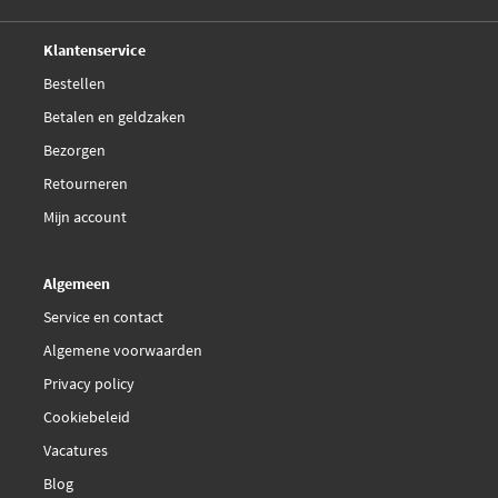
FTE 9010074
Deskundig,
advies
Klantenservice
FTE BL1248A2
Bestellen
Betalen en geldzaken
Febi Bilstein 16247
Bezorgen
€ 41,83
Retourneren
Ferodo FDB646
Mijn account
Hella 8DB 355 007-471
Algemeen
Japanparts PA-0505AF
Service en contact
Algemene voorwaarden
Jurid 571413J
Privacy policy
Cookiebeleid
Kawe 0379 00
Vacatures
Kawe 0379 12
Blog