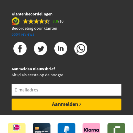
Kawe 0379 20
Klantenbeoordelingen
8.8
/10
Kawe 109-1805
Beoordeling door klanten
6664 reviews
Kawe WS0115A
Kawe WS0171A
Aanmelden nieuwsbrief
Kawe WS0172A
Altijd als eerste op de hoogte.
LPR 05P423
LPR 05P423A
Aanmelden
Magneti Marelli
363700450010