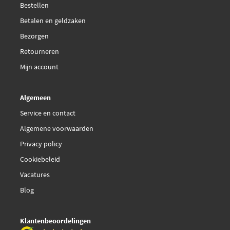
Febi Bilstein 16870
Bestellen
Betalen en geldzaken
€ 48,28
Ferodo FDB4245
Bezorgen
Retourneren
Galfer B1.G120-1132.2
Mijn account
Hella 8DB 355 019-721
Algemeen
Herth+Buss Jakoparts
Service en contact
J3601073
Algemene voorwaarden
Privacy policy
Japanparts PA-0503AF
Cookiebeleid
Jurid 573403J
Vacatures
Blog
Kavo Parts BP-6638
Klantenbeoordelingen
€ 34,45
Kavo Parts KBP-6620