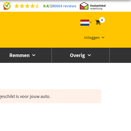
8.8
/
10
6664 reviews
0
Inloggen
Remmen
Overig
eschikt is voor jouw auto.