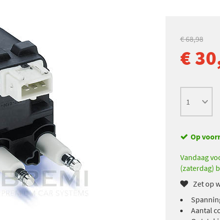
€ 68,98
€ 30
Op voor
Vandaag voo
(zaterdag) b
Zet op w
Spanning
Aantal c