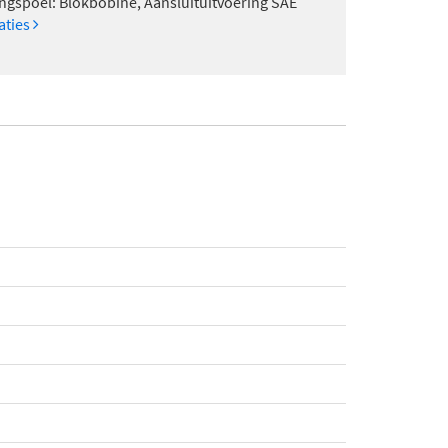
ngspoel: Blokbobine, Aansluituitvoering SAE
caties