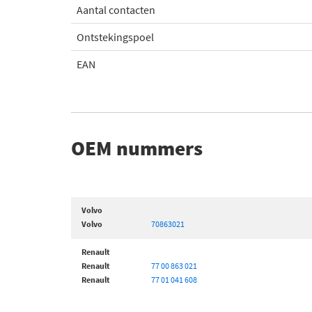
Aantal contacten
Ontstekingspoel
EAN
OEM nummers
Volvo
Volvo
70863021
Renault
Renault
77 00 863 021
Renault
77 01 041 608