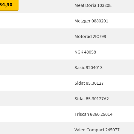
34,30
Meat Doria 10380E
Metzger 0880201
Motorad 2IC799
NGK 48058
Sasic 9204013
Sidat 85.30127
Sidat 85.30127A2
Triscan 8860 25014
Valeo Compact 245077