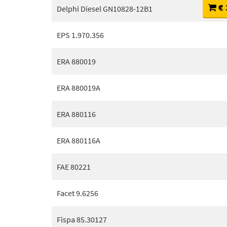
€ 
Delphi Diesel GN10828-12B1
EPS 1.970.356
ERA 880019
ERA 880019A
ERA 880116
ERA 880116A
FAE 80221
Facet 9.6256
Fispa 85.30127