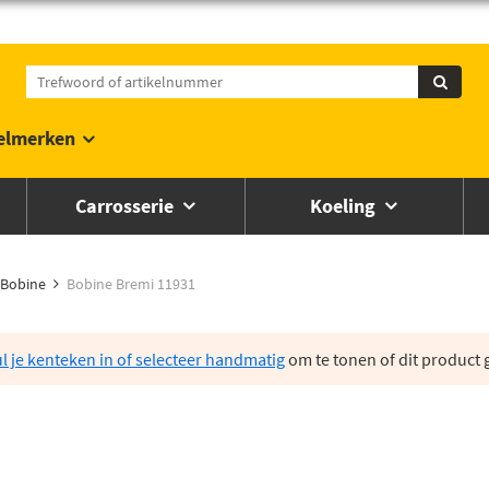
elmerken
Carrosserie
Koeling
Bobine
Bobine Bremi 11931
l je kenteken in of selecteer handmatig
om te tonen of dit product g