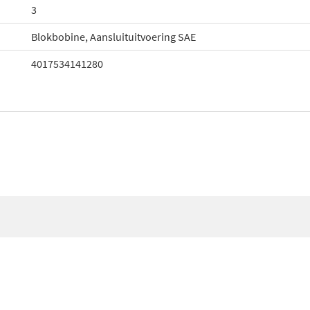
3
Blokbobine, Aansluituitvoering SAE
4017534141280