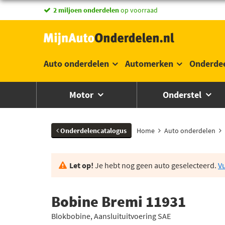
vandaag besteld,
2 miljoen onderdelen
morgen in huis *
op voorraad
Auto onderdelen
Automerken
Onderde
Motor
Onderstel
Onderdelencatalogus
Home
Auto onderdelen
Let op!
Je hebt nog geen auto geselecteerd.
Vu
Bobine Bremi 11931
Blokbobine, Aansluituitvoering SAE