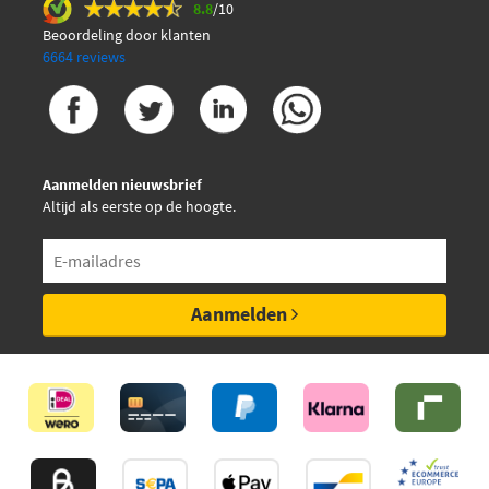
8.8
/10
Hüco 133800
Beoordeling door klanten
6664 reviews
Japanparts BO-100
Jp Group 1291601000
Aanmelden nieuwsbrief
Lucas Electrical DMB804
Altijd als eerste op de hoogte.
Lucas DMB804
Magneti Marelli
Aanmelden
060717035012
Magneti Marelli
060810070010
Magneti Marelli
060810253010