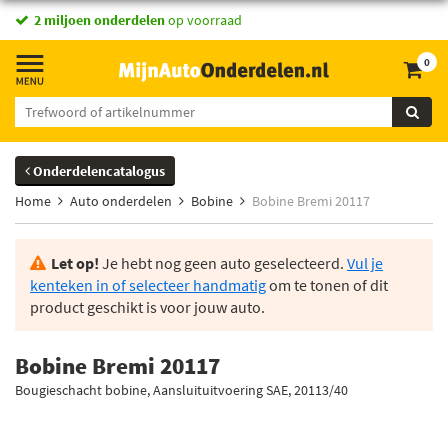
2 miljoen onderdelen
op voorraad
0
Onderdelencatalogus
Home
Auto onderdelen
Bobine
Bobine Bremi 20117
Let op!
Je hebt nog geen auto geselecteerd.
Vul je
kenteken in of selecteer handmatig
om te tonen of dit
product geschikt is voor jouw auto.
Bobine Bremi 20117
Bougieschacht bobine, Aansluituitvoering SAE, 20113/40