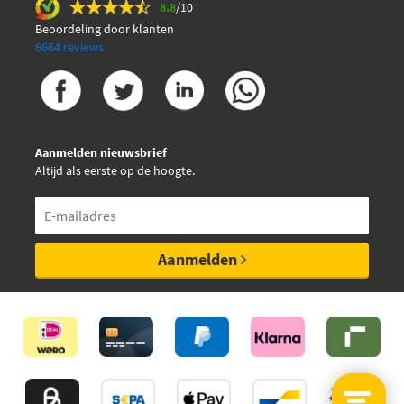
8.8
/10
Beoordeling door klanten
Hitachi 2503807
6664 reviews
Hüco 133807
Hüco 2503807
Aanmelden nieuwsbrief
Altijd als eerste op de hoogte.
Japanparts BO-0913JM
Jp Group 1191600100
Aanmelden
Lizarte BOBEN001
Lucas Electrical DMB807
Lucas DMB807