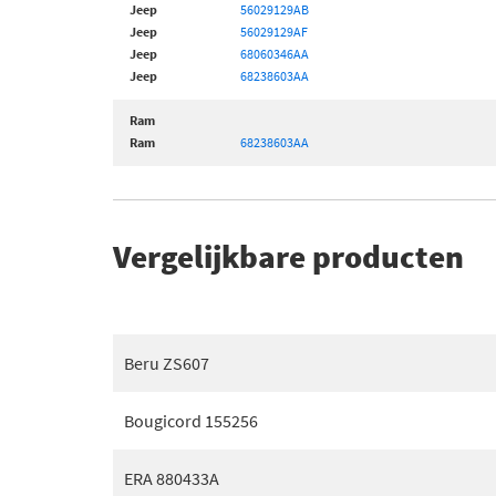
Jeep
56029129AB
Jeep
56029129AF
Jeep
68060346AA
Jeep
68238603AA
Ram
Ram
68238603AA
Vergelijkbare producten
Beru ZS607
Bougicord 155256
ERA 880433A