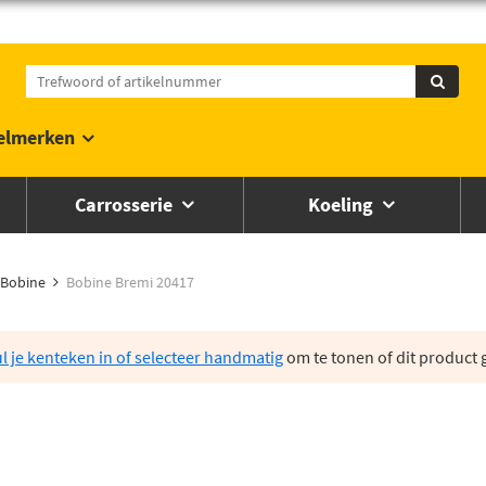
elmerken
Carrosserie
Koeling
Bobine
Bobine Bremi 20417
l je kenteken in of selecteer handmatig
om te tonen of dit product g