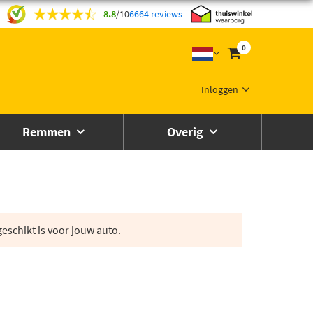
8.8
/
10
6664 reviews
0
Inloggen
Remmen
Overig
eschikt is voor jouw auto.