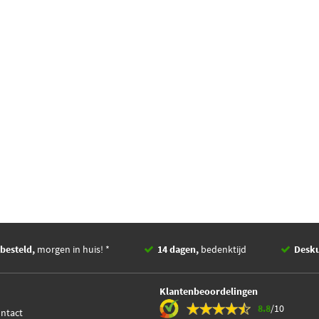
besteld,
morgen in huis! *
14 dagen,
bedenktijd
Desk
Klantenbeoordelingen
8.8
/10
ontact