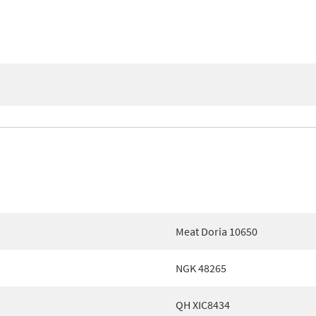
Meat Doria 10650
NGK 48265
QH XIC8434