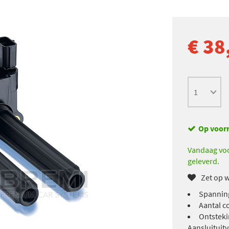
€ 38
Op voor
Vandaag voo
geleverd.
Zet op w
Spanning
Aantal c
Ontsteki
Aansluituit