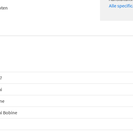
Alle specifi
oten
7
i
ne
i Bobine