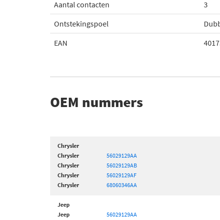
Aantal contacten
3
Ontstekingspoel
Dubb
EAN
4017
OEM nummers
Chrysler
Chrysler
56029129AA
Chrysler
56029129AB
Chrysler
56029129AF
Chrysler
68060346AA
Jeep
Jeep
56029129AA