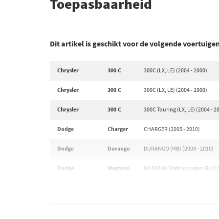
Toepasbaarheid
Dit artikel is geschikt voor de volgende voertuige
Chrysler
300 C
300C (LX, LE) (2004 - 2000)
Chrysler
300 C
300C (LX, LE) (2004 - 2000)
Chrysler
300 C
300C Touring (LX, LE) (2004 - 2
Dodge
Charger
CHARGER (2005 - 2010)
Dodge
Durango
DURANGO (HB) (2003 - 2010)
Dodge
Magnum
MAGNUM Stationwagen SUV (20