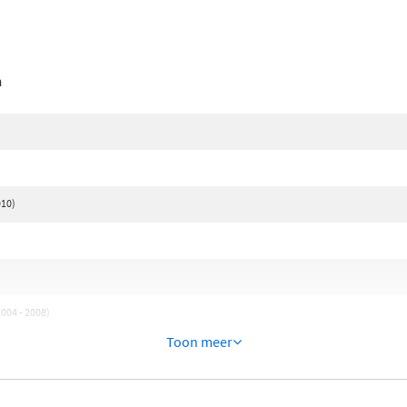
n
010)
04 - 2008)
Toon meer