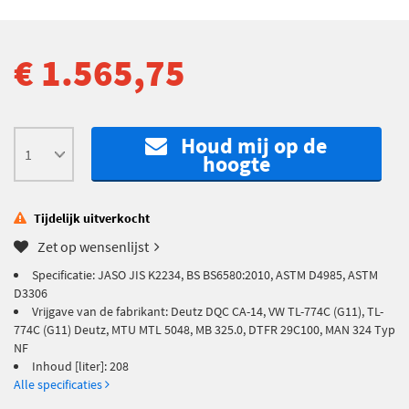
€ 1.565,75
Houd mij op de
hoogte
Tijdelijk uitverkocht
Zet op wensenlijst
Specificatie: JASO JIS K2234, BS BS6580:2010, ASTM D4985, ASTM
D3306
Vrijgave van de fabrikant: Deutz DQC CA-14, VW TL-774C (G11), TL-
774C (G11) Deutz, MTU MTL 5048, MB 325.0, DTFR 29C100, MAN 324 Typ
NF
Inhoud [liter]: 208
Alle specificaties