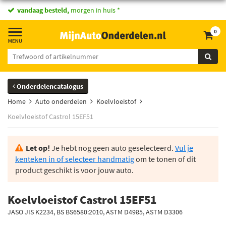
vandaag besteld,
morgen in huis *
0
Onderdelencatalogus
Home
Auto onderdelen
Koelvloeistof
Koelvloeistof Castrol 15EF51
Let op!
Je hebt nog geen auto geselecteerd.
Vul je
kenteken in of selecteer handmatig
om te tonen of dit
product geschikt is voor jouw auto.
Koelvloeistof Castrol 15EF51
JASO JIS K2234, BS BS6580:2010, ASTM D4985, ASTM D3306