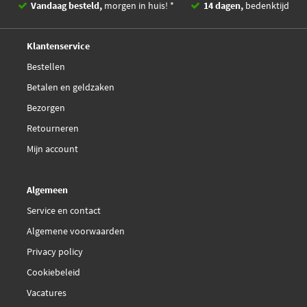
Vandaag besteld,
morgen in huis! *
14 dagen,
bedenktijd
€ 17,15
Meat Doria 10302
Deskundig,
advies
Klantenservice
€ 21,47
NGK 48013
Bestellen
Betalen en geldzaken
Sasic 9206104
Bezorgen
Sidat 85.30036
Retourneren
Mijn account
Sidat 85.30036A2
Algemeen
€ 19,69
Valeo 245111
Service en contact
Algemene voorwaarden
Privacy policy
Cookiebeleid
Vacatures