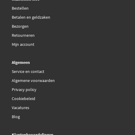
Bestellen
Topran 208 750
Betalen en geldzaken
Bezorgen
Triscan 8640 501148
Retourneren
Triscan 8640 501148E
Mijn account
Triscan 8640 501153
Algemeen
Service en contact
Algemene voorwaarden
Privacy policy
Cookiebeleid
Vacatures
Blog
Klantenbeoordelingen