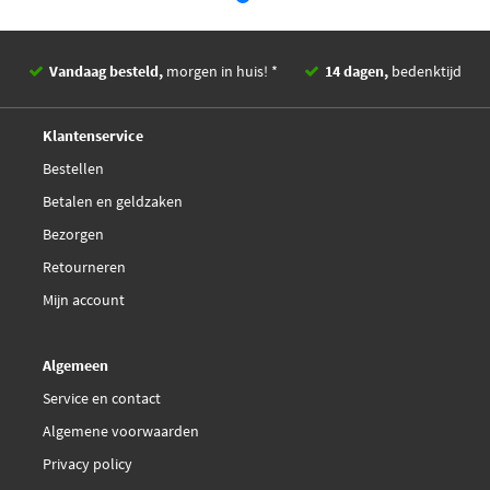
Skoda
06F906262T
Skoda
06G 906 262C
Skoda
06J906262A
Vandaag besteld,
morgen in huis! *
14 dagen,
bedenktijd
Skoda
06J906262C
Skoda
06J906262J
Deskundig,
advies
Skoda
1K0 998 262E
Klantenservice
Volkswagen
Bestellen
Volkswagen
06F906262AD
Betalen en geldzaken
Volkswagen
06F906262D
Volkswagen
06F906262E
Bezorgen
Volkswagen
06F906262G
Retourneren
Volkswagen
06F906262S
Volkswagen
06F906262T
Mijn account
Volkswagen
06G 906 262C
Volkswagen
06J906262C
Volkswagen
06J906262J
Algemeen
Volkswagen
06J906262P
Service en contact
Volkswagen
1K0 998 262E
Algemene voorwaarden
Privacy policy