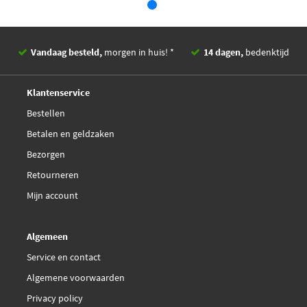
Dikte 1 [mm]
15,9
Dikte 2 [mm]
15,9
Vandaag besteld,
morgen in huis! *
14 dagen,
bedenktijd
WVA-nummer
21713
Deskundig,
advies
Klantenservice
EAN
5012759916711
Bestellen
Betalen en geldzaken
Bezorgen
Retourneren
Mijn account
Algemeen
Service en contact
Algemene voorwaarden
Privacy policy