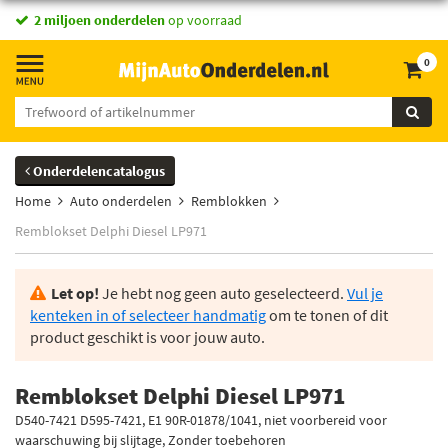
2 miljoen onderdelen
op voorraad
0
Onderdelencatalogus
Home
Auto onderdelen
Remblokken
Remblokset Delphi Diesel LP971
Let op!
Je hebt nog geen auto geselecteerd.
Vul je
kenteken in of selecteer handmatig
om te tonen of dit
product geschikt is voor jouw auto.
Remblokset Delphi Diesel LP971
D540-7421 D595-7421, E1 90R-01878/1041, niet voorbereid voor
waarschuwing bij slijtage, Zonder toebehoren