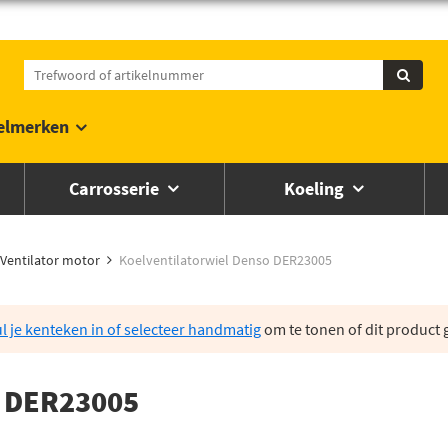
elmerken
Carrosserie
Koeling
Ventilator motor
Koelventilatorwiel Denso DER23005
l je kenteken in of selecteer handmatig
om te tonen of dit product g
o DER23005