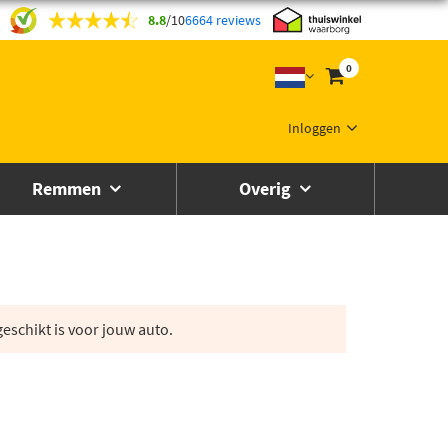
8.8
/
10
6664 reviews
0
Inloggen
Remmen
Overig
eschikt is voor jouw auto.