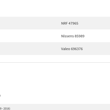
NRF 47965
Nissens 85989
Valeo 696376
n
9 - 2016)