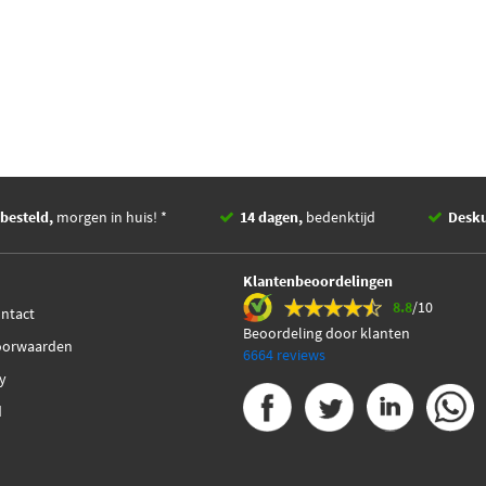
besteld,
morgen in huis! *
14 dagen,
bedenktijd
Desk
Klantenbeoordelingen
8.8
/10
ontact
Beoordeling door klanten
oorwaarden
6664 reviews
cy
d