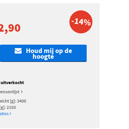
-14%
2,90
Houd mij op de
hoogte
k uitverkocht
ensenlijst
icht [g]: 3400
[g]: 2150
caties