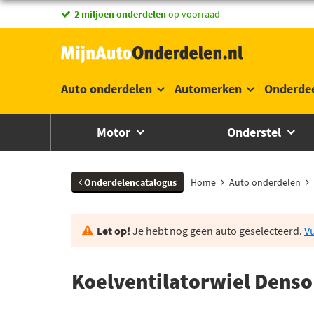
vandaag besteld,
2 miljoen onderdelen
morgen in huis *
op voorraad
Auto onderdelen
Automerken
Onderde
Motor
Onderstel
Onderdelencatalogus
Home
Auto onderdelen
Let op!
Je hebt nog geen auto geselecteerd.
Vu
Koelventilatorwiel Dens