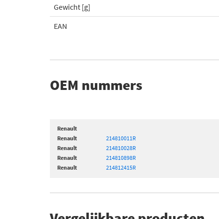
Gewicht [g]
EAN
OEM nummers
Renault
Renault
214810011R
Renault
214810028R
Renault
214810898R
Renault
214812415R
Vergelijkbare producten