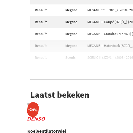
Renault
Megane
MEGANE CC (EZ0/1_) (2010 - 20
Renault
Megane
MEGANE III Coupé (DZ0/1_) (20
Renault
Megane
MEGANE III Grandtour (KZ0/1) (
Renault
Megane
MEGANE III Hatchback (BZ0/1_, 
Renault
Scenic
SCÉNIC III (JZ0/1_) (2008 - 2016
Laatst bekeken
-14%
Koelventilatorwiel