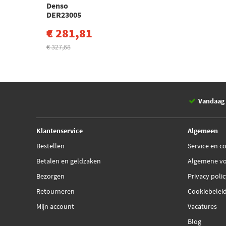
Denso
DER23005
€ 281,81
€ 327,68
Vandaag 
Klantenservice
Algemeen
Bestellen
Service en c
Betalen en geldzaken
Algemene v
Bezorgen
Privacy poli
Retourneren
Cookiebelei
Mijn account
Vacatures
Blog