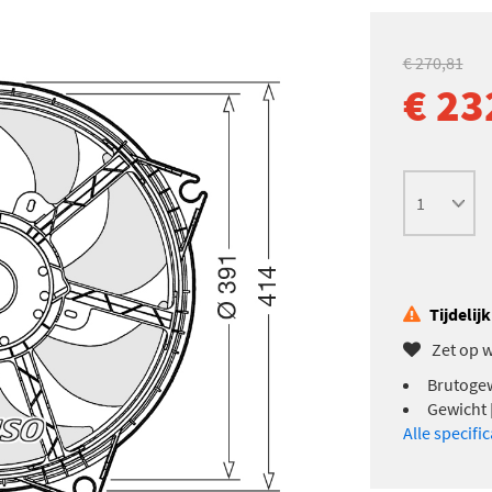
€ 270,81
€ 23
Tijdelij
Zet op w
Brutogew
Gewicht 
Alle specifi