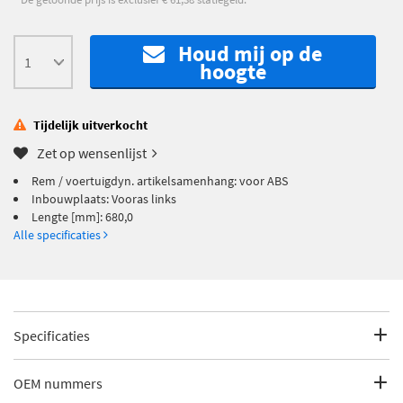
Houd mij op de
hoogte
Tijdelijk uitverkocht
Zet op wensenlijst
Rem / voertuigdyn. artikelsamenhang: voor ABS
Inbouwplaats: Vooras links
Lengte [mm]: 680,0
Alle specificaties
Specificaties
Fabrikantcode
3603250
OEM nummers