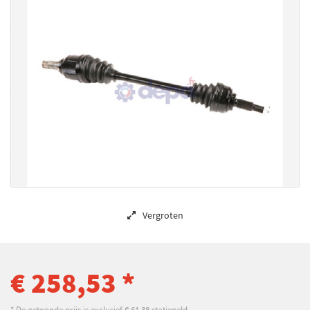
Vergroten
€ 258,53 *
* De getoonde prijs is exclusief € 61,38 statiegeld.