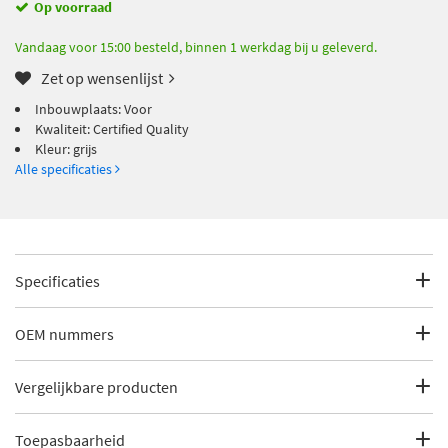
Op voorraad
Vandaag voor 15:00 besteld, binnen 1 werkdag bij u geleverd.
Zet op wensenlijst
Inbouwplaats: Voor
Kwaliteit: Certified Quality
Kleur: grijs
Alle specificaties
Specificaties
Fabrikantcode
4013944
OEM nummers
Merk
Diederichs
Citroën
Vergelijkbare producten
Citroën
1613564780
Categorie
De grille geeft uw auto een eigen gezicht
Citroën
16814252XT
Toepasbaarheid
€ 16,76
Van Wezel 0940596
Citroën
4013944