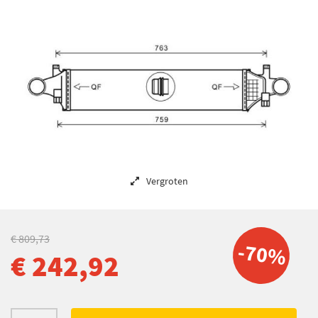
Vergroten
€ 809,73
-70%
€ 242,92