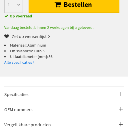
Bestellen
Op voorraad
Vandaag besteld, binnen 2 werkdagen bij u geleverd.
Zet op wensenlijst
Materiaal: Aluminium
Emissienorm: Euro 5
Uitlaatdiameter [mm]: 56
Alle specificaties
Specificaties
Fabrikantcode
DCA1098
OEM nummers
Merk
Diederichs
Mercedes
Vergelijkbare producten