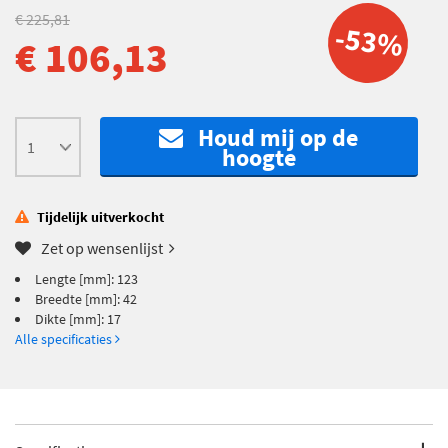
€ 225,81
-53%
€ 106,13
Houd mij op de
hoogte
Tijdelijk uitverkocht
Zet op wensenlijst
Lengte [mm]: 123
Breedte [mm]: 42
Dikte [mm]: 17
Alle specificaties