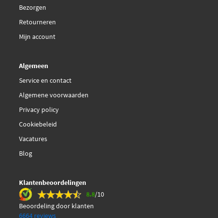
Bezorgen
Textar 2395901-1419-00
Retourneren
Mijn account
Topran 723 103
Algemeen
Vaico V42-0872
Service en contact
Algemene voorwaarden
Privacy policy
Cookiebeleid
Vacatures
Blog
Klantenbeoordelingen
8.8
/10
Beoordeling door klanten
6664 reviews