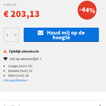
€ 362,75
-44%
€ 203,13
Houd mij op de
hoogte
Tijdelijk uitverkocht
Zet op wensenlijst
Lengte [mm]: 151
Breedte [mm]: 52
Dikte [mm]: 18
Alle specificaties