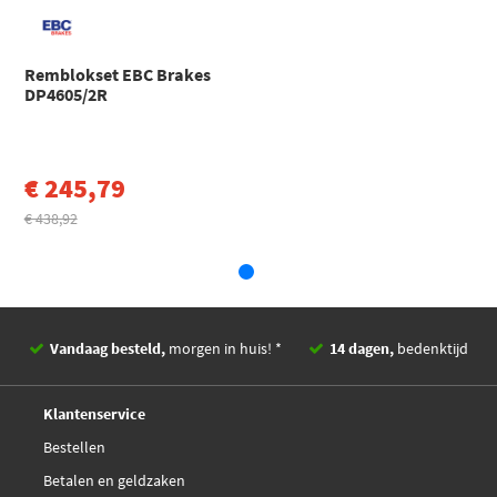
Ford
Scorpio
SCORPIO I (GAE, GGE) (1985 - 1994)
Remblokset EBC Brakes
Ford
Scorpio
DP4605/2R
SCORPIO I Sedan (GGE) (1986 - 1994)
Toon meer
€ 245,79
€ 438,92
Vandaag besteld,
morgen in huis! *
14 dagen,
bedenktijd
Deskundig,
advies
Klantenservice
Bestellen
Betalen en geldzaken