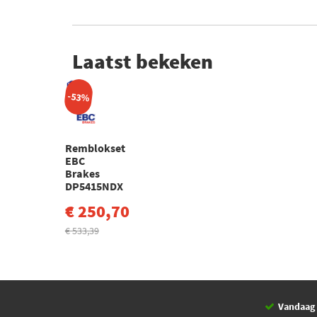
Laatst bekeken
-53%
Remblokset
EBC
Brakes
DP5415NDX
€ 250,70
€ 533,39
Vandaag 