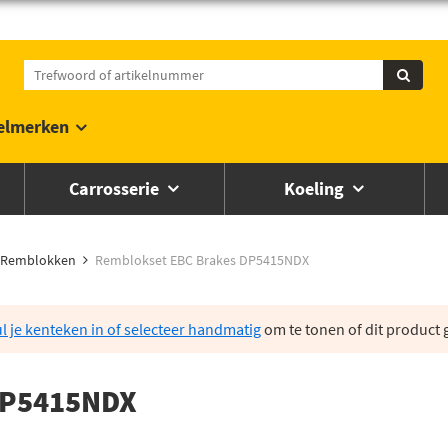
elmerken
Carrosserie
Koeling
Remblokken
Remblokset EBC Brakes DP5415NDX
l je kenteken in of selecteer handmatig
om te tonen of dit product g
DP5415NDX