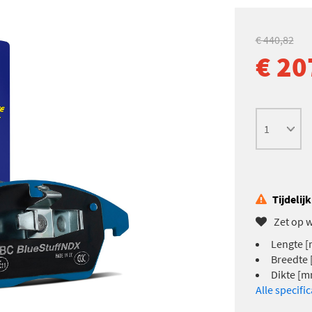
€ 440,82
€ 20
Tijdelij
Zet op w
Lengte [
Breedte 
Dikte [m
Alle specifi