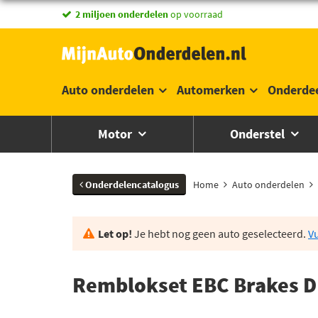
vandaag besteld,
2 miljoen onderdelen
morgen in huis *
op voorraad
Auto onderdelen
Automerken
Onderde
Motor
Onderstel
Onderdelencatalogus
Home
Auto onderdelen
Let op!
Je hebt nog geen auto geselecteerd.
Vu
Remblokset EBC Brakes 