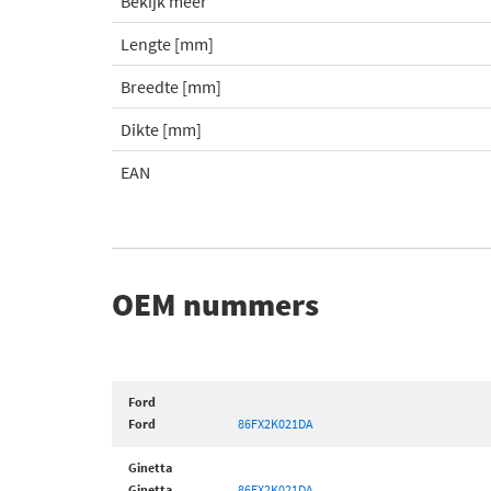
Bekijk meer
Lengte [mm]
Breedte [mm]
Dikte [mm]
EAN
OEM nummers
Ford
Ford
86FX2K021DA
Ginetta
Ginetta
86FX2K021DA