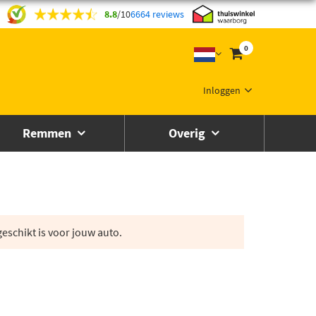
8.8
/
10
6664 reviews
0
Inloggen
Remmen
Overig
eschikt is voor jouw auto.