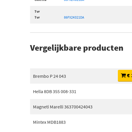
Tvr
Tvr
86FX2K021DA
Vergelijkbare producten
€ 
Brembo P 24 043
Hella 8DB 355 008-331
Magneti Marelli 363700424043
Mintex MDB1883