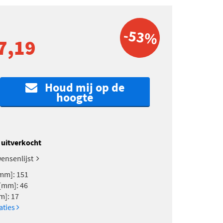
-53%
7,19
Houd mij op de
hoogte
k uitverkocht
ensenlijst
mm]: 151
[mm]: 46
m]: 17
caties