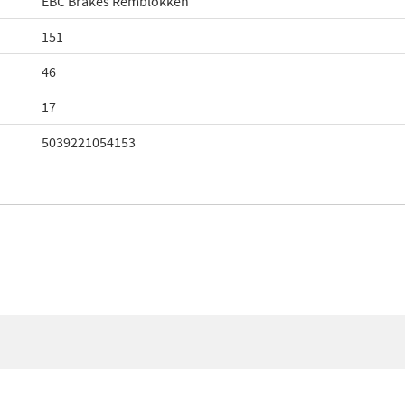
EBC Brakes Remblokken
151
46
17
5039221054153