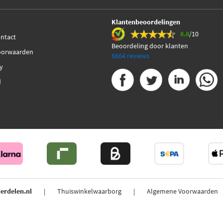
Klantenbeoordelingen
8.8
/10
ontact
Beoordeling door klanten
oorwaarden
6664 reviews
cy
d
erdelen.nl
Thuiswinkelwaarborg
Algemene Voorwaarden