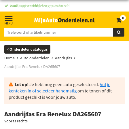
vandaag besteld,
morgen in huis *
0
Onderdelencatalogus
Home
Auto onderdelen
Aandrijfas
Aandrijfas Era Benelux DA265607
Let op!
Je hebt nog geen auto geselecteerd.
Vul je
kenteken in of selecteer handmatig
om te tonen of dit
product geschikt is voor jouw auto.
Aandrijfas Era Benelux DA265607
Vooras rechts