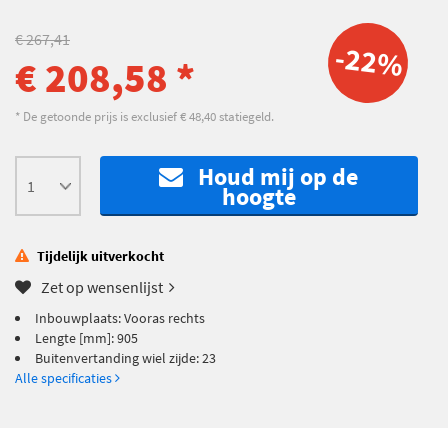
€ 267,41
-22%
€ 208,58 *
* De getoonde prijs is exclusief € 48,40 statiegeld.
Houd mij op de
hoogte
Tijdelijk uitverkocht
Zet op wensenlijst
Inbouwplaats: Vooras rechts
Lengte [mm]: 905
Buitenvertanding wiel zijde: 23
Alle specificaties