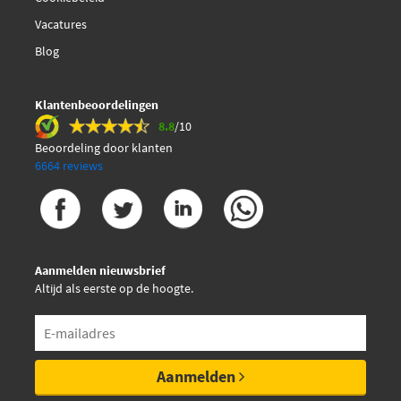
Mitsubishi
A5TA6291G
Vacatures
Mitsubishi
A5TA6291H
Cevam 4580
Mitsubishi
A5TA6291ZE
Blog
Mitsubishi
A5TA6291ZEB
Mitsubishi
A5TA6291ZEC
Cevam 4583
Mitsubishi
A5TA6292
Klantenbeoordelingen
8.8
/10
Cevam 4700
Beoordeling door klanten
6664 reviews
Comline CAL0040
Comline CAR-811142
Aanmelden nieuwsbrief
DRI 229120702
Altijd als eerste op de hoogte.
DRI 229120802
DRI 229140702
Aanmelden